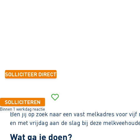
De Weere
16 - 24 uur
Tijdelijk met zicht op vast
6 mnd.-1 jaar
14,99 - 16,56 per uur
SOLLICITEER DIRECT
Binnen 1 werkdag reactie
SOLLICITEREN
Binnen 1 werkdag reactie
Ben jij op zoek naar een vast melkadres voor vi
en met vrijdag aan de slag bij deze melkveehoude
Wat ga je doen?