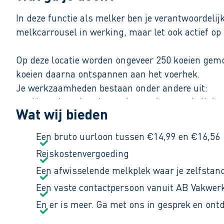
In deze functie als melker ben je verantwoordeli
melkcarrousel in werking, maar let ook actief op 
Op deze locatie worden ongeveer 250 koeien gemo
koeien daarna ontspannen aan het voerhek.
Je werkzaamheden bestaan onder andere uit:
Het schoonhouden en instrooien van de ligbo
Wat wij bieden
Het ophalen en begeleiden van de koeien naa
Het signaleren van afwijkingen en controlere
Een bruto uurloon tussen €14,99 en €16,56
Het nemen van passende maatregelen, zoals 
Reiskostenvergoeding
Het netjes achterlaten van de melkstal voor 
Een afwisselende melkplek waar je zelfstan
Een vaste contactpersoon vanuit AB Vakwerk
Je werkt in ieder geval van maandag t/m vrijdag
En er is meer. Ga met ons in gesprek en ont
gewenst is uitbreiding van uren overdag bespreek