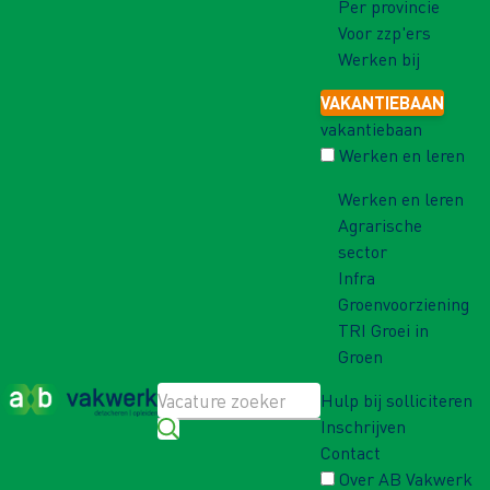
Per provincie
Voor zzp'ers
Werken bij
VAKANTIEBAAN
vakantiebaan
Werken en leren
Werken en leren
Agrarische
sector
Infra
Groenvoorziening
TRI Groei in
Groen
Hulp bij solliciteren
Inschrijven
Contact
Over AB Vakwerk