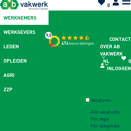
0
WERKNEMERS
WERKGEVERS
9,0
CONTACT
474
beoordelingen
OVER AB
LEDEN
VAKWERK
OPLEIDEN
NL
0
INLOGGEN
AGRI
ZZP
Vacatures
Alle vacatures
Per regio
Per vakgebied