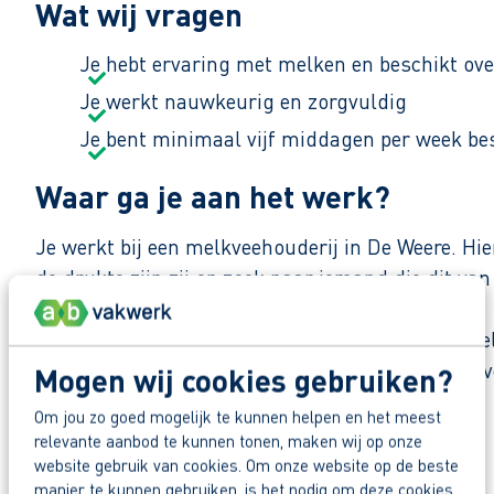
Wat wij vragen
Je hebt ervaring met melken en beschikt ove
Je werkt nauwkeurig en zorgvuldig
Je bent minimaal vijf middagen per week be
Waar ga je aan het werk?
Je werkt bij een melkveehouderij in De Weere. Hie
de drukte zijn zij op zoek naar iemand die dit va
Het is voor hen belangrijk om goede kwaliteit me
niet alleen ervaring hebt met melken, maar ook v
Mogen wij cookies gebruiken?
Om jou zo goed mogelijk te kunnen helpen en het meest
Zo maak je werk van jouw toekomst
Deel deze vacature:
relevante aanbod te kunnen tonen, maken wij op onze
Reageer nu op deze vacature. Al binnen 1 werkdag 
website gebruik van cookies. Om onze website op de beste
manier te kunnen gebruiken, is het nodig om deze cookies