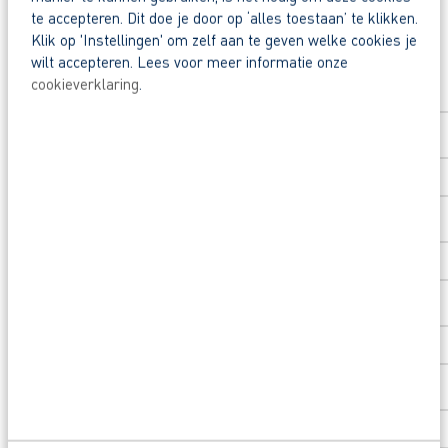
te accepteren. Dit doe je door op ‘alles toestaan’ te klikken.
Waarom solliciteren via AB Vakwerk?
Klik op 'Instellingen' om zelf aan te geven welke cookies je
Snel naar een vast contract.
Solliciteer direct
wilt accepteren. Lees voor meer informatie onze
cookieverklaring
.
Beoordeeld door flexkrachten met een 9+.
Voornaam
*
Opleidingsvoucher van €1.000,00 voor een op
Heb je eerst nog vragen? Bel of mail dan met An
Achternaam
*
Postcode
*
Huisnummer
*
Toevoeging huisnummer