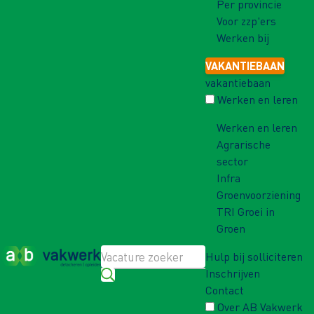
Per provincie
Voor zzp'ers
Werken bij
VAKANTIEBAAN
vakantiebaan
Werken en leren
Werken en leren
Agrarische
sector
Infra
Groenvoorziening
TRI Groei in
Groen
Hulp bij solliciteren
Inschrijven
Contact
Over AB Vakwerk