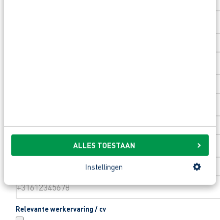
Huisnummer
*
Toevoeging huisnummer
Woonplaats
*
Email
*
ALLES TOESTAAN
Instellingen
Telefoonnummer
*
Relevante werkervaring / cv