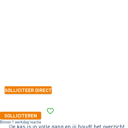
TEAMLEIDER
SNIJBLOEMEN
Heerhugowaard
32 - 40+ uur
Tijdelijk met zicht op vast
6 mnd.-1 jaar
3.000 - 3.400 per maand (o.b.v. fulltime dienstverband)
SOLLICITEER DIRECT
Binnen 1 werkdag reactie
SOLLICITEREN
Binnen 1 werkdag reactie
De kas is in volle gang en jij houdt het overzic