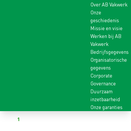
Over AB Vakwerk
Onze
geschiedenis
Missie en visie
Werken bij AB
Vakwerk
Bedrijfsgegevens
Organisatorische
gegevens
Corporate
Governance
Duurzaam
inzetbaarheid
Onze garanties
Terug naar vacatures
Al
1
kandidaat heeft gereageerd op deze vacature
MEEWERKEND