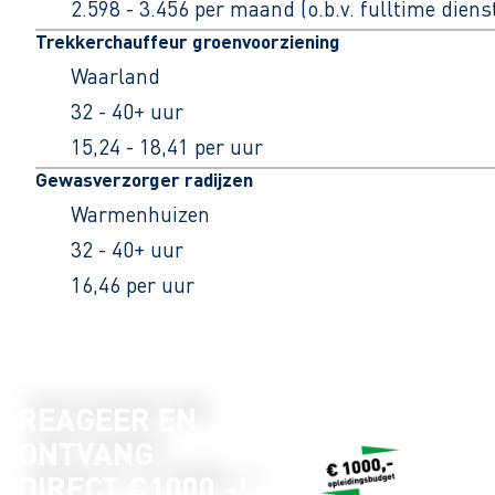
2.598 - 3.456 per maand (o.b.v. fulltime dien
Trekkerchauffeur groenvoorziening
Waarland
32 - 40+ uur
15,24 - 18,41 per uur
Gewasverzorger radijzen
Warmenhuizen
32 - 40+ uur
16,46 per uur
REAGEER EN
ONTVANG
DIRECT €1000,-!