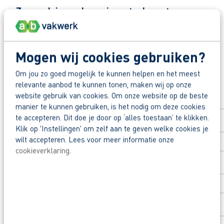
Zo maak je werk van jouw toekomst
Reageer nu op deze vacature. Al binnen 1 werkdag 
Deel deze vacature:
Waarom solliciteren via AB Vakwerk?
Mogen wij cookies gebruiken?
Snel naar een vast contract.
Om jou zo goed mogelijk te kunnen helpen en het meest
Solliciteer direct
Beoordeeld door flexkrachten met een 9+.
relevante aanbod te kunnen tonen, maken wij op onze
website gebruik van cookies. Om onze website op de beste
Opleidingsvoucher van €1.000,00 voor een op
Voornaam
*
manier te kunnen gebruiken, is het nodig om deze cookies
te accepteren. Dit doe je door op ‘alles toestaan’ te klikken.
Heb je eerst nog vragen? App, bel of mail dan 
Klik op 'Instellingen' om zelf aan te geven welke cookies je
wilt accepteren. Lees voor meer informatie onze
Achternaam
*
cookieverklaring
.
Postcode
*