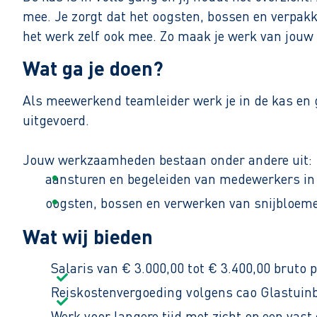
mee. Je zorgt dat het oogsten, bossen en verpakk
het werk zelf ook mee. Zo maak je werk van jouw
Wat ga je doen?
Als meewerkend teamleider werk je in de kas en g
uitgevoerd.
Jouw werkzaamheden bestaan onder andere uit:
aansturen en begeleiden van medewerkers in 
oogsten, bossen en verwerken van snijbloem
verpakken en klaarzetten van producten voor 
Wat wij bieden
In de zomer werk je van maandag tot en met vrijd
Salaris van € 3.000,00 tot € 3.400,00 bruto 
op zaterdag tot 13.00 uur.
Reiskostenvergoeding volgens cao Glastuin
Werk voor langere tijd met zicht op een vast 