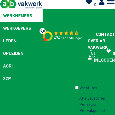
0
WERKNEMERS
WERKGEVERS
9,0
CONTACT
474
beoordelingen
OVER AB
LEDEN
VAKWERK
OPLEIDEN
NL
0
INLOGGEN
AGRI
ZZP
Vacatures
Alle vacatures
Per regio
Per vakgebied