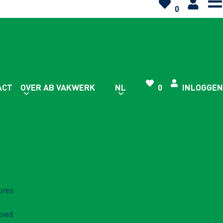
0
ACT
OVER AB VAKWERK
NL
0
INLOGGEN
ures
bied