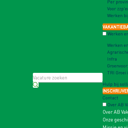
Per provin
Voor zzp'e
Werken bi
VAKANTIEB
Werken en
Werken en
Agrarisch
Infra
Groenvoor
TRI Groei 
Hulp bij soll
INSCHRIJVE
Contact
Over AB 
Over AB Va
Onze gesch
Missie en vi