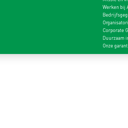
Werken bij
Bedrijfsge
Organisator
Corporate 
Duurzaam i
Onze garant
 lassen, frezen, verspanen en meer dan dat? Dat komt goed van pas in de tech
alent volop te benutten!
 jou echter al een tijdje niets te frezen? Zou je graag sleutelen aan je car
en.