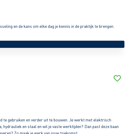
seling en de kans om elke dag je kennis in de praktijk te brengen.
d te gebruiken en verder uit te bouwen. Je werkt met elektrisch
a, hydrauliek en staal en wil je vaste werktijden? Dan past deze baan
e leveren? Zo maak je werk van jouw toekomst.