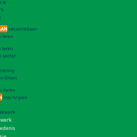
cie
rs
j
AAN
vakantiebaan
 leren
 leren
e sector
ziening
in Groen
iciteren
N
Inschrijven
Vakwerk
kwerk
iedenis
sie