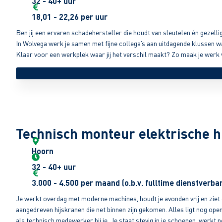
32 - 40+ uur
18,01 - 22,26 per uur
Ben jij een ervaren schadehersteller die houdt van sleutelen én gezelli
In Wolvega werk je samen met fijne collega’s aan uitdagende klussen waa
Klaar voor een werkplek waar jij het verschil maakt? Zo maak je werk 
Technisch monteur elektrische h
Hoorn
32 - 40+ uur
3.000 - 4.500 per maand (o.b.v. fulltime dienstverba
Je werkt overdag met moderne machines, houdt je avonden vrij en ziet e
aangedreven hijskranen die net binnen zijn gekomen. Alles ligt nog open
als technisch medewerker bij je. Je staat stevig in je schoenen, werkt