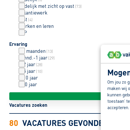
Tijdelijk met zicht op vast
(
73
)
Vakantiewerk
Vast
(
4
)
Werken en leren
ZZP
Ervaring
< 6 maanden
(
13
)
6 mnd.-1 jaar
(
29
)
1-2 jaar
(
28
)
Mogen
3-5 jaar
(
10
)
6-10 jaar
Om jou zo g
> 10 jaar
maken wij o
kunnen gebru
toestaan’ te
Vacatures zoeken
accepteren.
80
VACATURES GEVONDEN