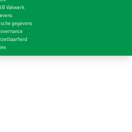
 AB Vakwerk
gevens
ische gegevens
Governance
nzetbaarheid
ies
nische sector! AB Vakwerk is voortdurend op zoek naar handige vaklui voor
rière? Met onze vacatures in de techniek hopen we uitkomst te bieden. Wij