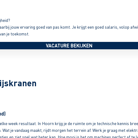
gheid?
rbij jouw ervaring goed van pas komt. Je krijgt een goed salaris, volop afwis
van je toekomst.
VACATURE BEKIJKEN
ijskranen
nd)
lke week resultaat. In Hoorn krijg je de ruimte om je technische kennis bree
. Wat je vandaag maakt, rijdt morgen het terrein af. Werk je graag met elektr
 netjes en ziet snel wat beter kan. Hoe mooi is het om machines perfect af t