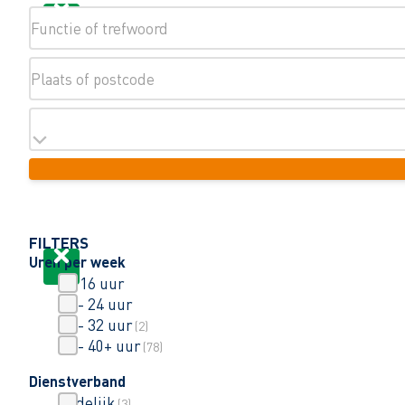
FILTERS
Uren per week
0 - 16 uur
16 - 24 uur
24 - 32 uur
(
2
)
32 - 40+ uur
(
78
)
Dienstverband
Tijdelijk
(
3
)