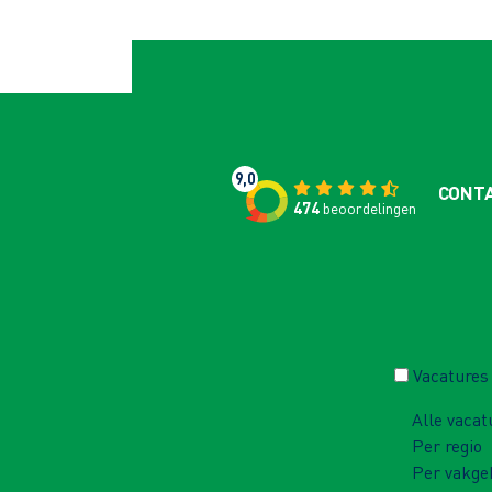
9,0
CONT
474
beoordelingen
Vacatures
Alle vacat
Per regio
Per vakge