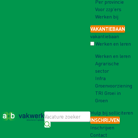
Per provincie
Voor zzp'ers
Werken bij
VAKANTIEBAAN
vakantiebaan
Werken en leren
Werken en leren
Agrarische
sector
Infra
Groenvoorziening
TRI Groei in
Groen
Hulp bij solliciteren
INSCHRIJVEN
Inschrijven
Contact