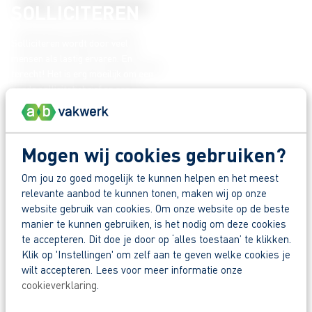
SOLLICITEREN
Solliciteren wordt door veel
mensen als lastig ervaren. En
terecht! Het is erg moeilijk om een
goede sollicitatiebrief en een
opvallend cv te maken, laat staan
een goed sollicitatiegesprek te
voeren.
Mogen wij cookies gebruiken?
Om jou zo goed mogelijk te kunnen helpen en het meest
relevante aanbod te kunnen tonen, maken wij op onze
website gebruik van cookies. Om onze website op de beste
AB Vakwerk helpt je hier graag bij! Om jou een helpende hand te
manier te kunnen gebruiken, is het nodig om deze cookies
bieden hebben wij dit gedeelte van onze website specifiek
te accepteren. Dit doe je door op ‘alles toestaan’ te klikken.
ingestoken op solliciteren. Zo geven wij jou tips voor
het
Klik op 'Instellingen' om zelf aan te geven welke cookies je
opstellen van een sollicitatiebrief
, helpen wij bij het opzetten van
wilt accepteren. Lees voor meer informatie onze
een
duidelijke en overzichtelijke cv
en geven wij jou tips over wat
cookieverklaring
.
je wel en niet moet doen bij een
sollicitatiegesprek
.