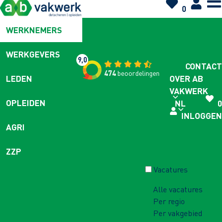
0
WERKNEMERS
WERKGEVERS
9,0
CONTACT
474
beoordelingen
OVER AB
LEDEN
VAKWERK
OPLEIDEN
NL
0
INLOGGEN
AGRI
ZZP
Vacatures
Alle vacatures
Per regio
Per vakgebied