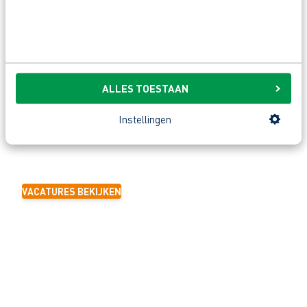
Klik op één van de onderstaande links om verder te navigeren
naar de pagina van jouw keuze:
sollicitatiebrief schrijven
cv opmaken
sollicitatiegesprek
ALLES TOESTAAN
Instellingen
BEKIJK ONZE VACATURES!
Wil jij direct gebruik maken van je nieuwe sollicitatie skills?
Bekijk dan onze vacatures en solliciteer!
VACATURES BEKIJKEN
SOLLICITATIEBRIEF SCHRIJVEN