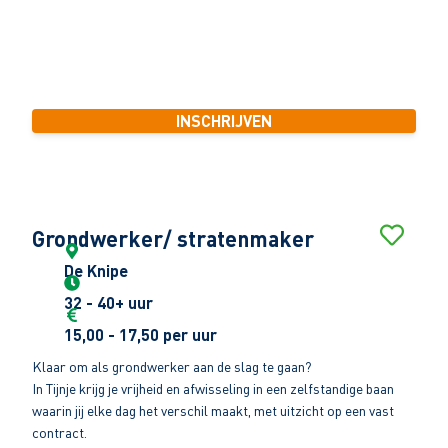
Zoek je hulp bij het vinden van de juiste baan in de grond-, weg en
waterbouw? Onze recruitmentspecialisten staan voor je klaar. In
slechts 1 minuut kun je je inschrijven en gaan wij voor je aan de
slag!
INSCHRIJVEN
Grondwerker/ stratenmaker
De Knipe
32 - 40+ uur
15,00 - 17,50 per uur
Klaar om als grondwerker aan de slag te gaan?
In Tijnje krijg je vrijheid en afwisseling in een zelfstandige baan
waarin jij elke dag het verschil maakt, met uitzicht op een vast
contract.