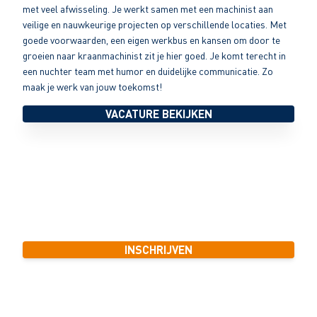
met veel afwisseling. Je werkt samen met een machinist aan
veilige en nauwkeurige projecten op verschillende locaties. Met
goede voorwaarden, een eigen werkbus en kansen om door te
groeien naar kraanmachinist zit je hier goed. Je komt terecht in
een nuchter team met humor en duidelijke communicatie. Zo
maak je werk van jouw toekomst!
VACATURE BEKIJKEN
Wij vinden jouw baan in de infra!
Zoek je hulp bij het vinden van de juiste baan in de grond-, weg en
waterbouw? Onze recruitmentspecialisten staan voor je klaar. In
slechts 1 minuut kun je je inschrijven en gaan wij voor je aan de
slag!
INSCHRIJVEN