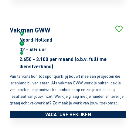
Vakman GWW
Noord-Holland
32 - 40+ uur
2.650 - 3.100 per maand (o.b.v. fulltime
dienstverband)
Van tankstation tot sportpark: jij bouwt mee aan projecten die
jarenlang blijven staan. Als vakman GWW werk je buiten, pak je
verschillende grondwerkzaamheden op en zie je iedere dag
resultaat van jouw inzet. Werk je graag met je handen en lever je
graag echt vakwerk af? Zo maak je werk van jouw toekomst.
VACATURE BEKIJKEN
Wij vinden jouw baan in de infra!