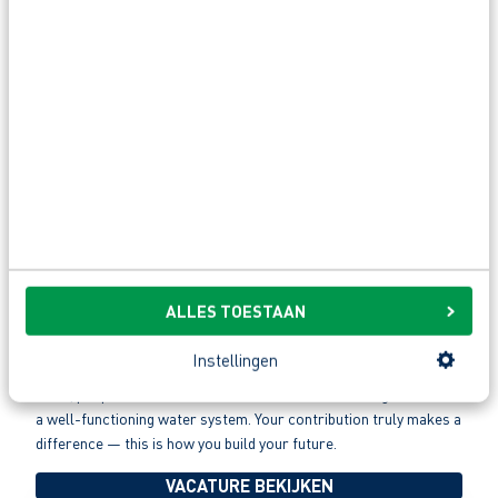
jouw toekomst.
VACATURE BEKIJKEN
Groundworker water distribution
region Drachten
32 - 40+ uur
16,30 - 19,47 per uur
ALLES TOESTAAN
From earthmoving to pipe installation — you handle it all with
ease. As a groundworker in the Drachten region, you’ll work on
Instellingen
diverse projects using modern machinery. Thanks to your skilled
work, people in the area have access to clean drinking water and
a well-functioning water system. Your contribution truly makes a
difference — this is how you build your future.
VACATURE BEKIJKEN