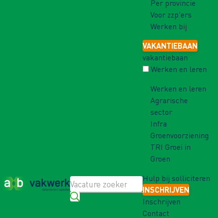
Per provincie
Voor zzp'ers
Werken bij
VAKANTIEBAAN
vakantiebaan
Werken en leren
Werken en leren
Agrarische
sector
Infra
Groenvoorziening
TRI Groei in
Groen
Hulp bij solliciteren
INSCHRIJVEN
Inschrijven
Contact