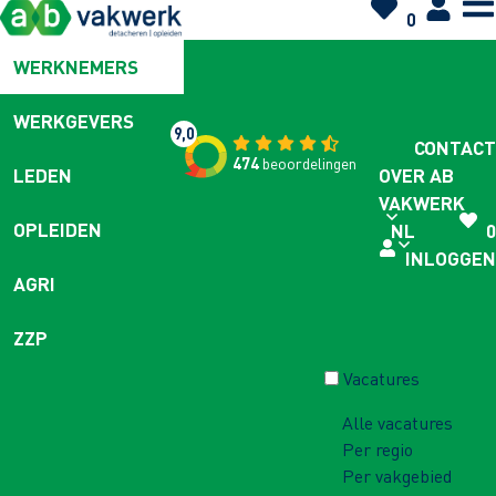
0
WERKNEMERS
WERKGEVERS
9,0
CONTACT
474
beoordelingen
OVER AB
LEDEN
VAKWERK
OPLEIDEN
NL
0
INLOGGEN
AGRI
ZZP
Vacatures
Alle vacatures
Per regio
Per vakgebied