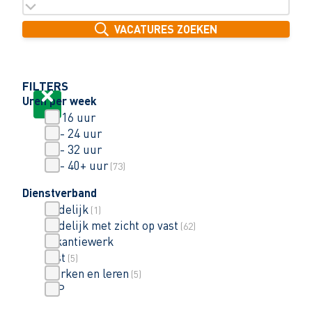
VACATURES ZOEKEN
FILTERS
Uren per week
0 - 16 uur
16 - 24 uur
24 - 32 uur
32 - 40+ uur
(
73
)
Dienstverband
Tijdelijk
(
1
)
Tijdelijk met zicht op vast
(
62
)
Vakantiewerk
Vast
(
5
)
Werken en leren
(
5
)
ZZP