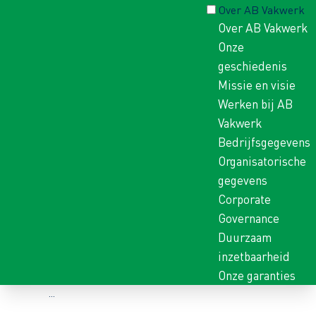
Over AB Vakwerk
Over AB Vakwerk
Onze
geschiedenis
Missie en visie
Werken bij AB
Vakwerk
Bedrijfsgegevens
Organisatorische
gegevens
Corporate
Governance
Duurzaam
inzetbaarheid
Onze garanties
Home
...
Per vakgebied
Infra
VACATURES IN DE INFRA