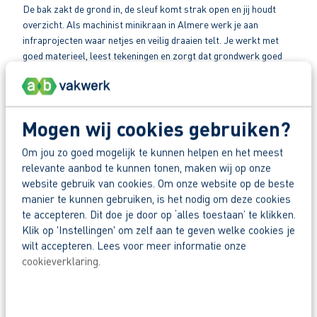
De bak zakt de grond in, de sleuf komt strak open en jij houdt
overzicht. Als machinist minikraan in Almere werk je aan
infraprojecten waar netjes en veilig draaien telt. Je werkt met
goed materieel, leest tekeningen en zorgt dat grondwerk goed
wordt voorbereid. Samen met grondwerkers, uitvoerders en
andere machinisten maak je elke dag zichtbaar werk in de
buitenruimte. Zo maak je werk van jouw toekomst.
Mogen wij cookies gebruiken?
VACATURE BEKIJKEN
Om jou zo goed mogelijk te kunnen helpen en het meest
relevante aanbod te kunnen tonen, maken wij op onze
website gebruik van cookies. Om onze website op de beste
manier te kunnen gebruiken, is het nodig om deze cookies
Grondwerker gas en elektra
te accepteren. Dit doe je door op ‘alles toestaan’ te klikken.
Klik op 'Instellingen' om zelf aan te geven welke cookies je
regio Drachten
wilt accepteren. Lees voor meer informatie onze
32 - 40+ uur
cookieverklaring
.
16,30 - 19,47 per uur
Wil jij als gepassioneerd grondwerker aan de slag om een