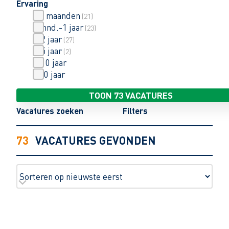
Ervaring
< 6 maanden
(
21
)
6 mnd.-1 jaar
(
23
)
1-2 jaar
(
27
)
3-5 jaar
(
2
)
6-10 jaar
> 10 jaar
TOON 73 VACATURES
Vacatures zoeken
Filters
73
VACATURES GEVONDEN