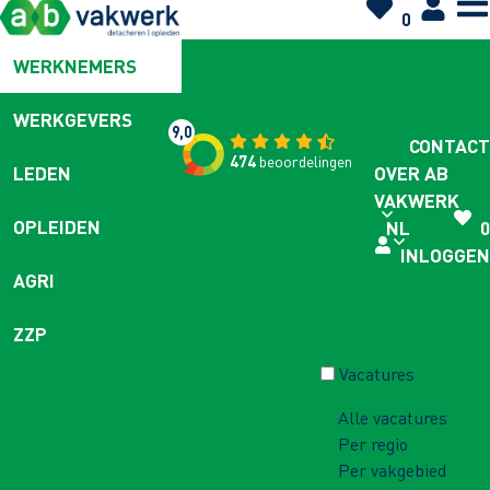
0
WERKNEMERS
WERKGEVERS
9,0
CONTACT
474
beoordelingen
OVER AB
LEDEN
VAKWERK
OPLEIDEN
NL
0
INLOGGEN
AGRI
ZZP
Vacatures
Alle vacatures
Per regio
Per vakgebied