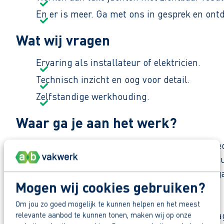
En er is meer. Ga met ons in gesprek en ont
Wat wij vragen
Ervaring als installateur of elektricien.
Technisch inzicht en oog voor detail.
Zelfstandige werkhouding.
Waar ga je aan het werk?
Je gaat aan de slag bij een Nederlands familieb
van 60 collega’s jaarlijks ruim 100 jachten. Jij s
het vakmanschap dat wereldwijd de wateren opga
Mogen wij cookies gebruiken?
Zo maak je werk van jouw toekomst
Om jou zo goed mogelijk te kunnen helpen en het meest
Reageer nu op deze vacature. Al binnen 1 werkdag 
relevante aanbod te kunnen tonen, maken wij op onze