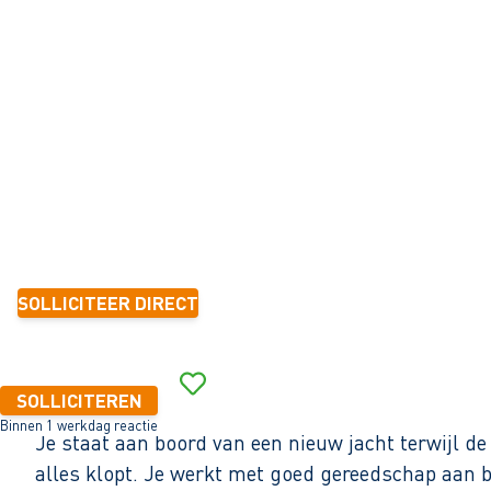
ER JACHTEN
IJmuiden
32 - 40+ uur
Tijdelijk met zicht op vast
3-5 jaar
2.800 - 3.750 per maand (o.b.v. fulltime dienstverband)
SOLLICITEER DIRECT
Binnen 1 werkdag reactie
SOLLICITEREN
Binnen 1 werkdag reactie
Je staat aan boord van een nieuw jacht terwijl 
alles klopt. Je werkt met goed gereedschap aan 