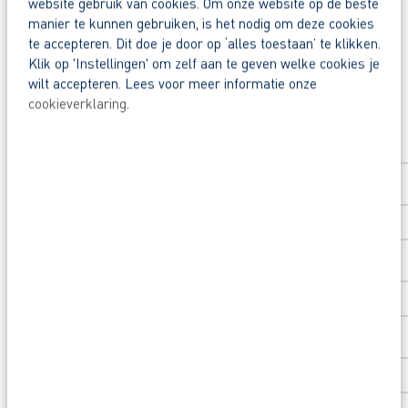
website gebruik van cookies. Om onze website op de beste
Deel deze vacature:
manier te kunnen gebruiken, is het nodig om deze cookies
Waarom solliciteren via AB Vakwerk?
te accepteren. Dit doe je door op ‘alles toestaan’ te klikken.
Snel naar een vast contract.
Klik op 'Instellingen' om zelf aan te geven welke cookies je
wilt accepteren. Lees voor meer informatie onze
Beoordeeld door flexkrachten met een 9+.
cookieverklaring
.
Solliciteer direct
Opleidingsvoucher van € 1.000,00 voor een op
Voornaam
*
Heb je eerst nog vragen? App, bel of mail dan m
Achternaam
*
Postcode
*
Huisnummer
*