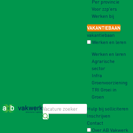
Per provincie
Voor zzp'ers
Werken bij
VAKANTIEBAAN
vakantiebaan
Werken en leren
Werken en leren
Agrarische
sector
Infra
Groenvoorziening
TRI Groei in
Groen
Hulp bij solliciteren
Inschrijven
Contact
Over AB Vakwerk