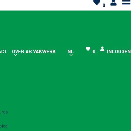
0
ACT
OVER AB VAKWERK
NL
0
INLOGGEN
ures
bied