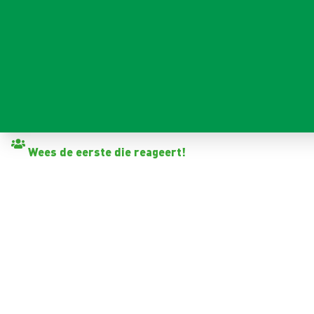
Terug naar vacatures
Wees de eerste die reageert!
METAALBEWERKER
Sneek
32 - 40+ uur
Tijdelijk met zicht op vast
< 6 maanden
2.965 - 3.300 per maand (o.b.v. fulltime dienstverband)