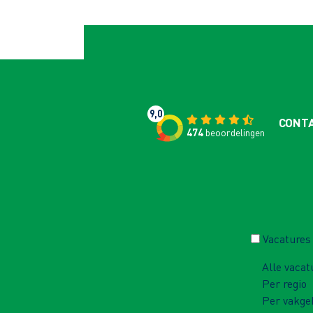
9,0
CONT
474
beoordelingen
Vacatures
Alle vacat
Per regio
Per vakge