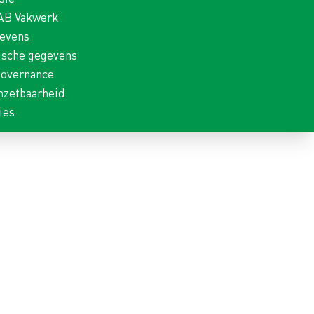
 AB Vakwerk
gevens
ische gegevens
Governance
nzetbaarheid
ies