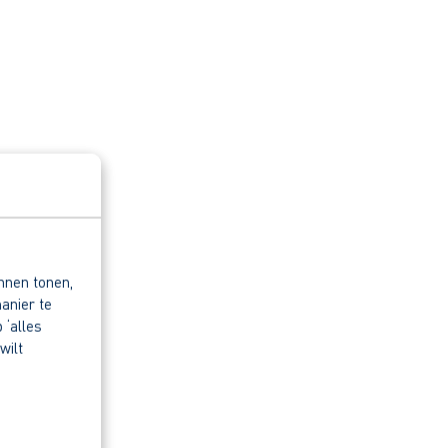
nnen tonen,
anier te
 ‘alles
wilt