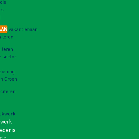
cie
rs
j
AAN
vakantiebaan
 leren
 leren
e sector
ziening
in Groen
iciteren
Vakwerk
kwerk
iedenis
sie