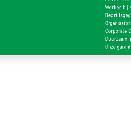
Werken bij
Bedrijfsge
Organisator
Corporate 
Duurzaam i
Onze garant