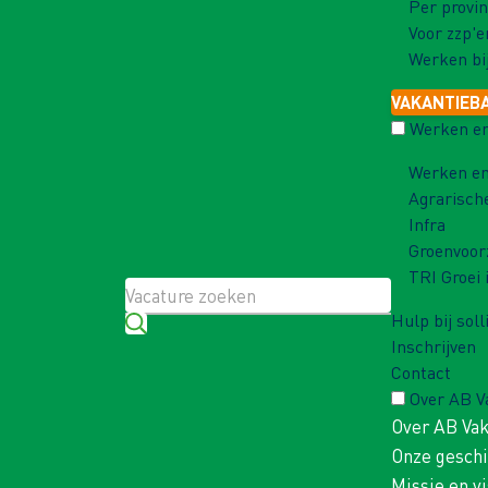
Per provin
Voor zzp'e
Werken bi
VAKANTIEB
Werken en
Werken en
Agrarisch
Infra
Groenvoor
TRI Groei 
Hulp bij soll
Inschrijven
Contact
Over AB 
Over AB Va
Onze gesch
Missie en vi