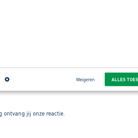
h bedrijf dat werkt aan slimme oplossing voor water
en het hergebruik van afvalwater. Met jarenlange ke
n dragen bij aan een duurzame wereld. De organisati
n
Weigeren
ALLES TOE
ontvang jij onze reactie.