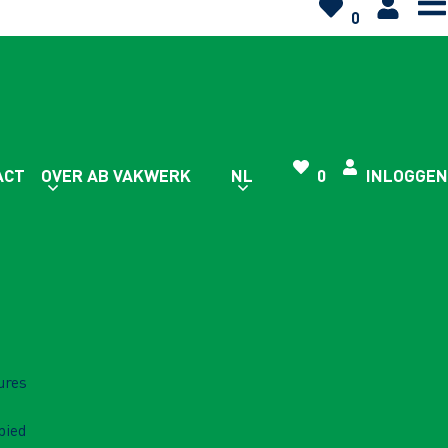
0
ACT
OVER AB VAKWERK
NL
0
INLOGGEN
ures
bied