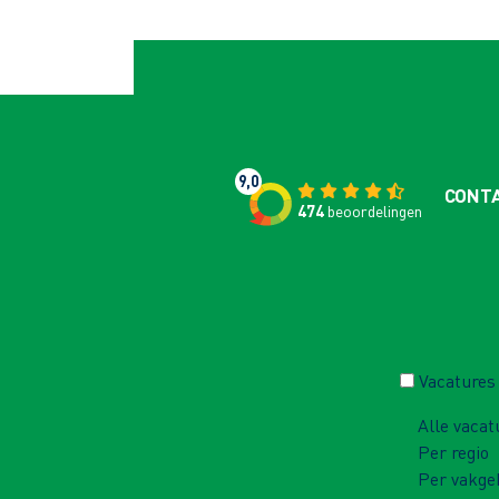
9,0
CONT
474
beoordelingen
Vacatures
Alle vacat
Per regio
Per vakge