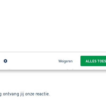
chagen dat al sinds 1967 actief is in groenvoorzienin
rk werkt het bedrijf dagelijks aan projecten in heel
orte lijnen en goed materieel. Collega’s kennen elka
n
Weigeren
ALLES TOE
lijft het werk afwisselend en rijd je steeds op ander
ontvang jij onze reactie.