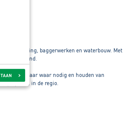
g, boomverzorging, baggerwerken en waterbouw. Met
 Noord-Holland.
ar, helpen elkaar waar nodig en houden van
STAAN
e projecten in de regio.