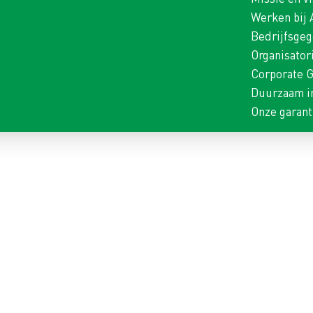
Werken bij
Bedrijfsge
Organisator
Corporate 
Duurzaam i
Onze garant
ENVOORZIENING