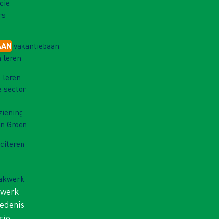
cie
rs
j
AAN
vakantiebaan
 leren
 leren
e sector
ziening
in Groen
iciteren
Vakwerk
kwerk
iedenis
sie