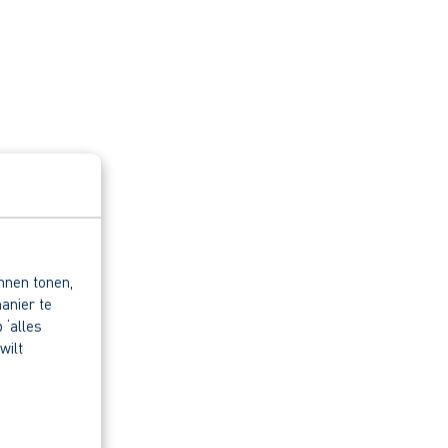
nnen tonen,
anier te
 ‘alles
wilt