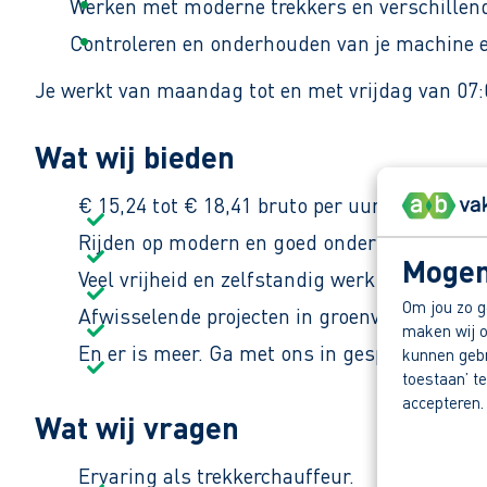
Werken met moderne trekkers en verschillen
Controleren en onderhouden van je machine e
Je werkt van maandag tot en met vrijdag van 07:00
Wat wij bieden
€ 15,24 tot € 18,41 bruto per uur, afhankelij
Rijden op modern en goed onderhouden mate
Mogen
Veel vrijheid en zelfstandig werk in de buite
Om jou zo g
Afwisselende projecten in groenvoorziening
maken wij o
En er is meer. Ga met ons in gesprek en ont
kunnen gebru
toestaan’ te
accepteren.
Wat wij vragen
Ervaring als trekkerchauffeur.