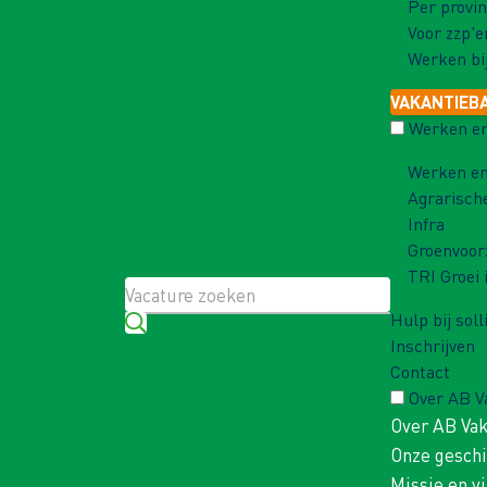
Per provin
Voor zzp'e
Werken bi
VAKANTIEB
Werken en
Werken en
Agrarisch
Infra
Groenvoor
TRI Groei 
Hulp bij soll
Inschrijven
Contact
Over AB 
Over AB Va
Onze gesch
Missie en vi