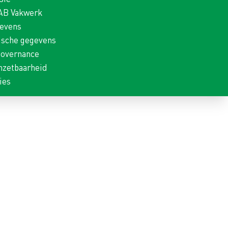
 AB Vakwerk
gevens
ische gegevens
Governance
nzetbaarheid
ies