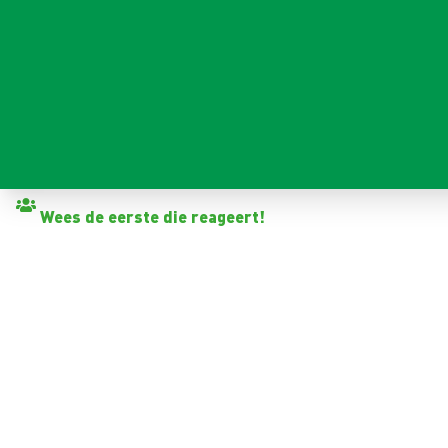
Terug naar vacatures
Wees de eerste die reageert!
TREKKERCHAUFFEUR GRO
Waarland
32 - 40+ uur
Tijdelijk met zicht op vast
6 mnd.-1 jaar
15,24 - 18,41 per uur