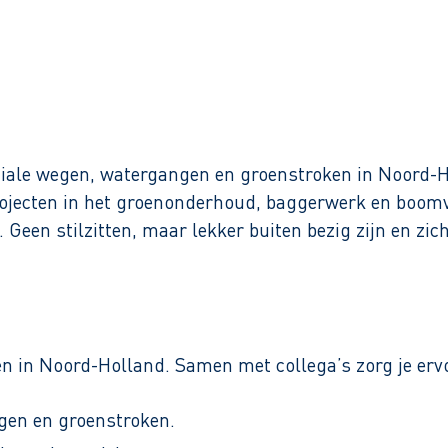
Binnen 1 werkdag reactie
iale wegen, watergangen en groenstroken in Noord-Ho
rojecten in het groenonderhoud, baggerwerk en boomv
 Geen stilzitten, maar lekker buiten bezig zijn en zic
ten in Noord-Holland. Samen met collega’s zorg je er
en en groenstroken.