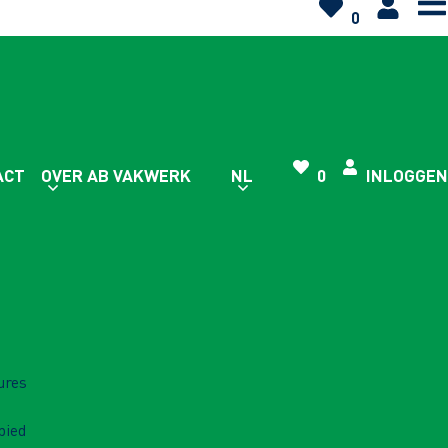
0
ACT
OVER AB VAKWERK
NL
0
INLOGGEN
ures
bied