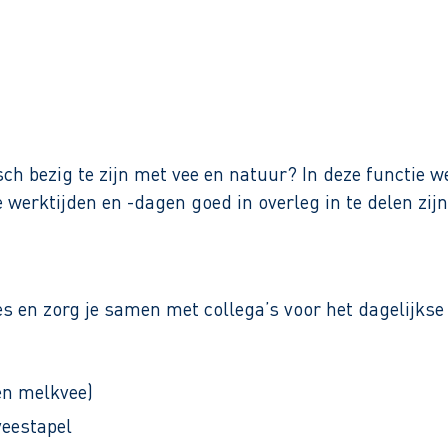
Binnen 1 werkdag reactie
isch bezig te zijn met vee en natuur? In deze functie 
e werktijden en -dagen goed in overleg in te delen zi
 en zorg je samen met collega’s voor het dagelijkse 
en melkvee)
veestapel