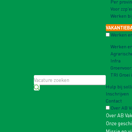
Per provin
Voor zzp'e
Werken bi
VAKANTIEB
Werken en
Werken en
Agrarisch
Infra
Groenvoor
TRI Groei 
Hulp bij soll
Inschrijven
Contact
Over AB 
Over AB Va
Onze gesch
Missie en vi