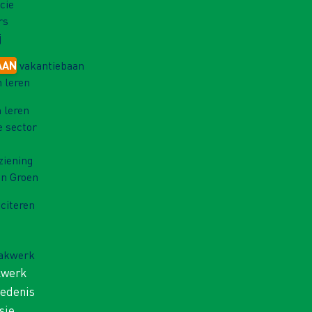
cie
rs
j
AAN
vakantiebaan
 leren
 leren
e sector
ziening
in Groen
iciteren
Vakwerk
kwerk
iedenis
sie