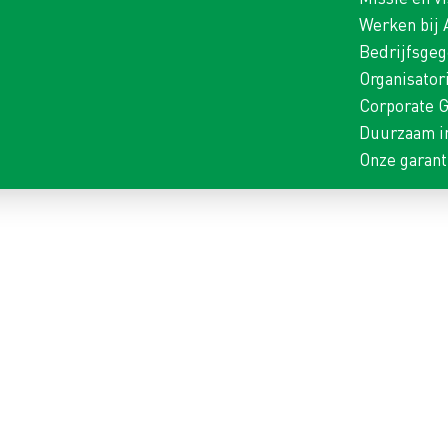
Werken bij
Bedrijfsge
Organisator
Corporate 
Duurzaam i
Onze garant
 ALLROUND