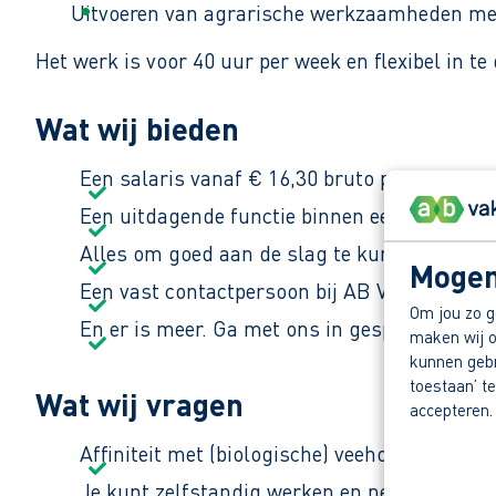
Uitvoeren van agrarische werkzaamheden met t
Het werk is voor 40 uur per week en flexibel in te
Wat wij bieden
Een salaris vanaf € 16,30 bruto per uur
Een uitdagende functie binnen een klein en 
Alles om goed aan de slag te kunnen zoals 
Mogen
Een vast contactpersoon bij AB Vakwerk voo
Om jou zo g
En er is meer. Ga met ons in gesprek en ont
maken wij o
kunnen gebru
toestaan’ te
Wat wij vragen
accepteren.
Affiniteit met (biologische) veehouderij en 
Je kunt zelfstandig werken en neemt verant