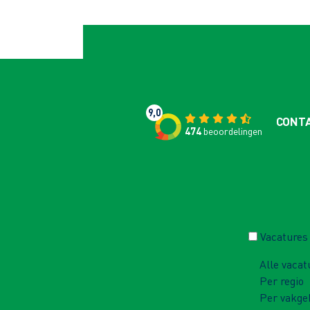
9,0
CONT
474
beoordelingen
Vacatures
Alle vacat
Per regio
Per vakge