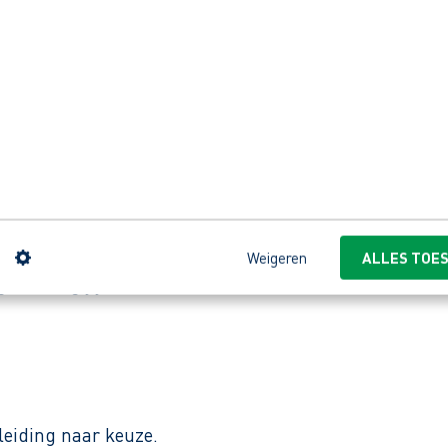
kke situaties
rij in recreatiegebied Spaarnwoude. Met rundvee word
aan duurzame landbouw en biodiversiteit. Omdat een v
n
Weigeren
ALLES TOE
ontvang jij onze reactie.
leiding naar keuze.