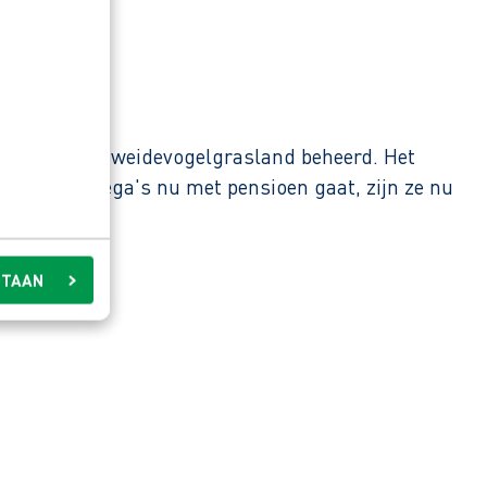
t natuur- en weidevogelgrasland beheerd. Het
an hun collega's nu met pensioen gaat, zijn ze nu
STAAN