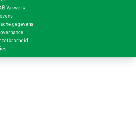
 AB Vakwerk
gevens
ische gegevens
Governance
nzetbaarheid
ies