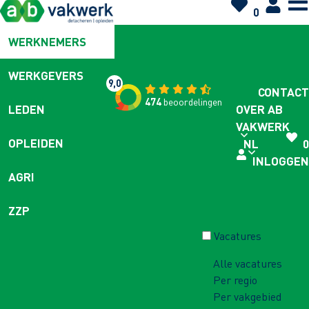
0
WERKNEMERS
WERKGEVERS
9,0
CONTACT
474
beoordelingen
OVER AB
LEDEN
VAKWERK
OPLEIDEN
NL
0
INLOGGEN
AGRI
ZZP
Vacatures
Alle vacatures
Per regio
Per vakgebied