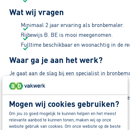
Wat wij vragen
Minimaal 2 jaar ervaring als bronbemaler.
Rijbewijs B. BE is mooi meegenomen.
Fulltime beschikbaar en woonachtig in de r
Waar ga je aan het werk?
Je gaat aan de slag bij een specialist in bronbe
verschillende projecten in de regio.
De sfeer is hecht en praktisch. Collega’s helpen
Mogen wij cookies gebruiken?
anderen niet kunnen. En we doen het samen.”
Om jou zo goed mogelijk te kunnen helpen en het meest
relevante aanbod te kunnen tonen, maken wij op onze
Zo maak je werk van je toekomst
Deel deze vacature:
website gebruik van cookies. Om onze website op de beste
Reageer nu op deze vacature. Al binnen 1 werkdag