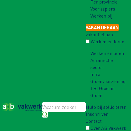
Per provincie
Voor zzp'ers
Werken bij
VAKANTIEBAAN
vakantiebaan
Werken en leren
Werken en leren
Agrarische
sector
Infra
Groenvoorziening
TRI Groei in
Groen
Hulp bij solliciteren
Inschrijven
Contact
Over AB Vakwerk