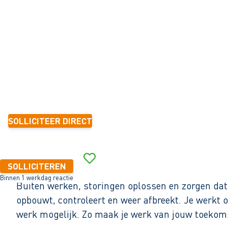
Amsterdam
32 - 40+ uur
Tijdelijk met zicht op vast
3-5 jaar
18,04 - 21,59 per uur
SOLLICITEER DIRECT
Binnen 1 werkdag reactie
SOLLICITEREN
Binnen 1 werkdag reactie
Buiten werken, storingen oplossen en zorgen dat a
opbouwt, controleert en weer afbreekt. Je werkt 
werk mogelijk. Zo maak je werk van jouw toekom