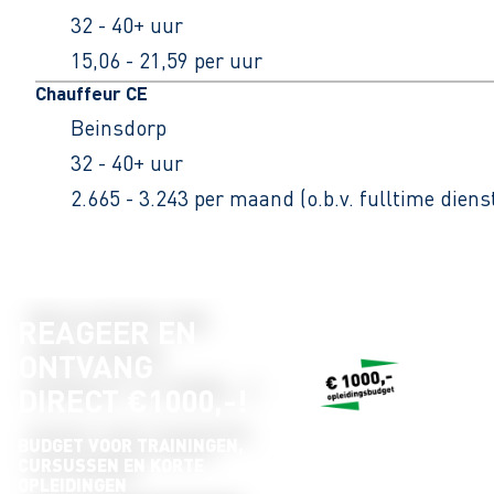
32 - 40+ uur
15,06 - 21,59 per uur
Chauffeur CE
Beinsdorp
32 - 40+ uur
2.665 - 3.243 per maand (o.b.v. fulltime dien
REAGEER EN
ONTVANG
DIRECT €1000,-!
BUDGET VOOR TRAININGEN,
CURSUSSEN EN KORTE
OPLEIDINGEN