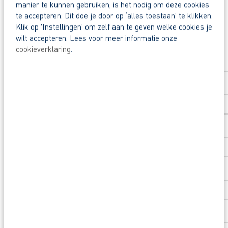
manier te kunnen gebruiken, is het nodig om deze cookies
te accepteren. Dit doe je door op ‘alles toestaan’ te klikken.
Klik op 'Instellingen' om zelf aan te geven welke cookies je
Waarom solliciteren via AB Vakwerk?
wilt accepteren. Lees voor meer informatie onze
Snel naar een vast contract.
Solliciteer direct
cookieverklaring
.
Beoordeeld met een 9+ door onze flexkrachte
Voornaam
*
Opleidingsvoucher van € 1.000,00 om door te 
Nog vragen over deze vacature voor bronbemaler
Achternaam
*
Postcode
*
Huisnummer
*