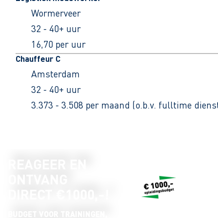
Wormerveer
32 - 40+ uur
16,70 per uur
Chauffeur C
Amsterdam
32 - 40+ uur
3.373 - 3.508 per maand (o.b.v. fulltime dien
REAGEER EN
ONTVANG
DIRECT €1000,-!
BUDGET VOOR TRAININGEN,