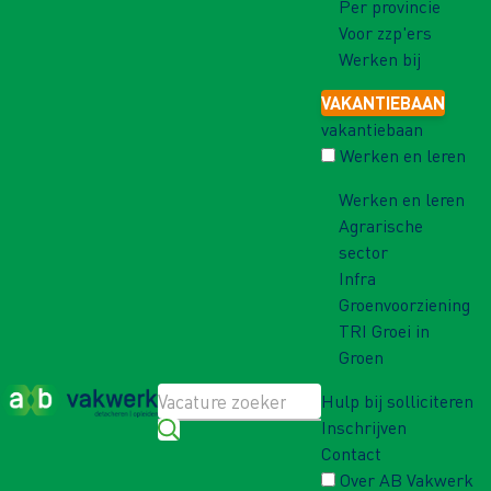
Per provincie
Voor zzp'ers
Werken bij
VAKANTIEBAAN
vakantiebaan
Werken en leren
Werken en leren
Agrarische
sector
Infra
Groenvoorziening
TRI Groei in
Groen
Hulp bij solliciteren
Inschrijven
Contact
Over AB Vakwerk