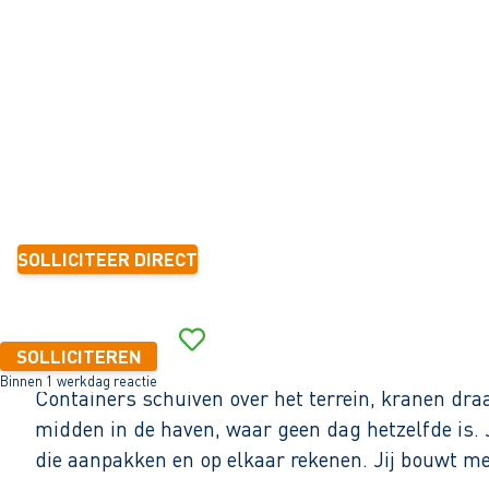
Zaandam
32 - 40+ uur
Tijdelijk met zicht op vast
< 6 maanden
2.675 - 3.350 per maand (o.b.v. fulltime dienstverband)
SOLLICITEER DIRECT
Binnen 1 werkdag reactie
SOLLICITEREN
Binnen 1 werkdag reactie
Containers schuiven over het terrein, kranen dra
midden in de haven, waar geen dag hetzelfde is. 
die aanpakken en op elkaar rekenen. Jij bouwt m