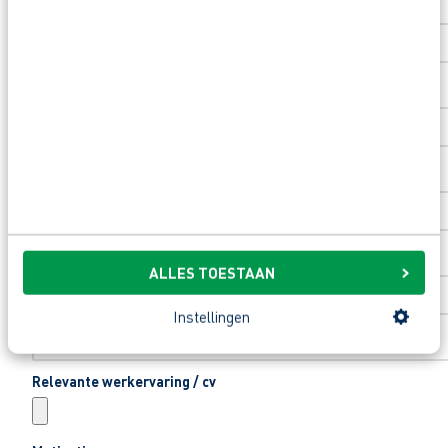
Toevoeging huisnummer
Woonplaats
*
Email
*
ALLES TOESTAAN
Telefoonnummer
*
Instellingen
Relevante werkervaring / cv