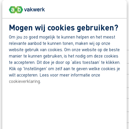
Waarom solliciteren via AB Vakwerk?
Deel deze vacature:
Snel naar een vast contract.
Beoordeeld door flexkrachten met een 9+.
Mogen wij cookies gebruiken?
Opleidingsvoucher van € 1.000,00 voor een o
Solliciteer direct
Om jou zo goed mogelijk te kunnen helpen en het meest
Heb je eerst nog vragen? App, bel of mail dan me
relevante aanbod te kunnen tonen, maken wij op onze
Voornaam
*
website gebruik van cookies. Om onze website op de beste
manier te kunnen gebruiken, is het nodig om deze cookies
te accepteren. Dit doe je door op ‘alles toestaan’ te klikken.
Klik op 'Instellingen' om zelf aan te geven welke cookies je
Achternaam
*
wilt accepteren. Lees voor meer informatie onze
cookieverklaring
.
Postcode
*
Huisnummer
*