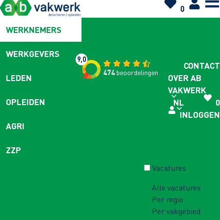
0
WERKNEMERS
WERKGEVERS
9,0
CONTACT
474
beoordelingen
OVER AB
LEDEN
VAKWERK
OPLEIDEN
NL
0
INLOGGEN
AGRI
ZZP
Vacatures
Alle vacatures
Per regio
Per vakgebied