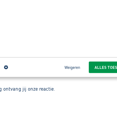
nische dienst in een productieomgeving.
nnen vloeren en wanden in Opmeer. Ze maken modulair
ar en hebben gemiddeld langdurige dienstverbanden. “Je
n
Weigeren
ALLES TOE
ontvang jij onze reactie.