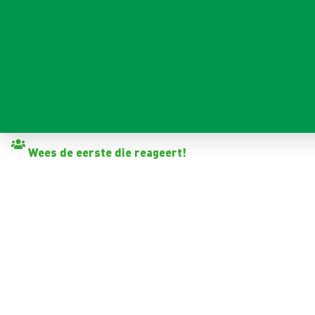
Terug naar vacatures
Wees de eerste die reageert!
MEDEWERKER TECHNISCH
Opmeer
32 - 40+ uur
Tijdelijk met zicht op vast
1-2 jaar
17,06 - 18,47 per uur