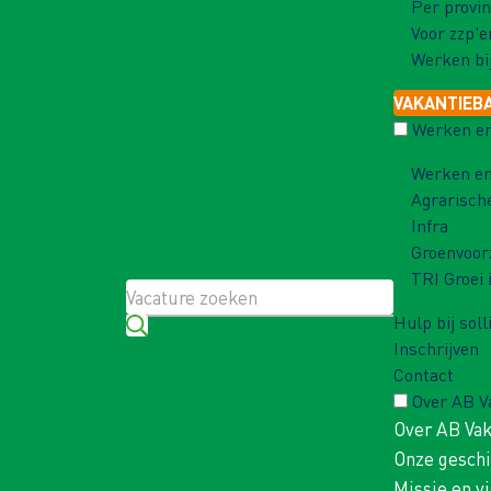
Per provin
Voor zzp'e
Werken bi
VAKANTIEB
Werken en
Werken en
Agrarisch
Infra
Groenvoor
TRI Groei 
Hulp bij soll
Inschrijven
Contact
Over AB 
Over AB Va
Onze gesch
Missie en vi