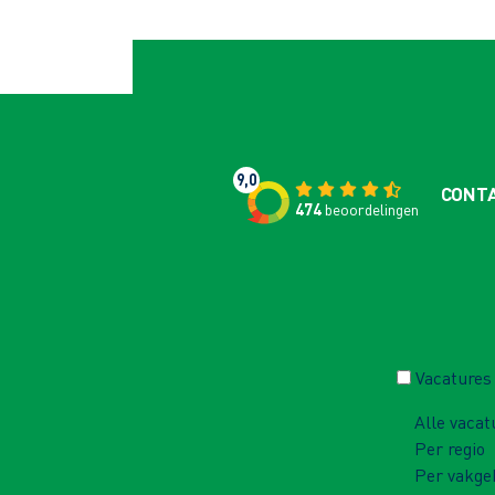
9,0
CONT
474
beoordelingen
Vacatures
Alle vacat
Per regio
Per vakge