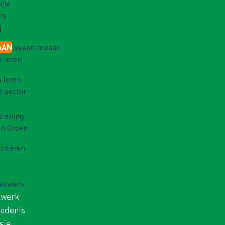
cie
rs
j
AAN
vakantiebaan
 leren
 leren
e sector
ziening
in Groen
iciteren
Vakwerk
kwerk
iedenis
sie