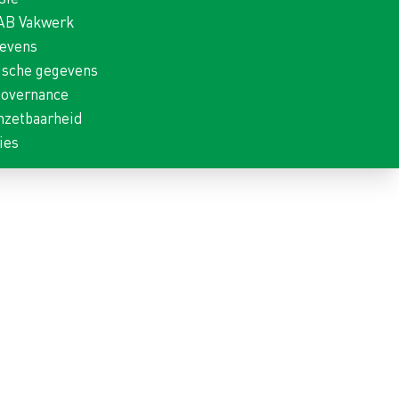
 AB Vakwerk
gevens
ische gegevens
Governance
nzetbaarheid
ies