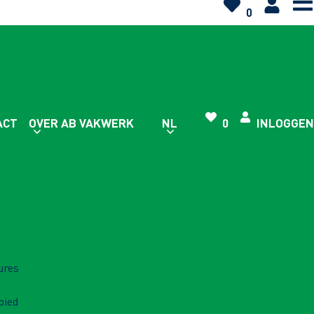
0
ACT
OVER AB VAKWERK
NL
0
INLOGGEN
ures
bied