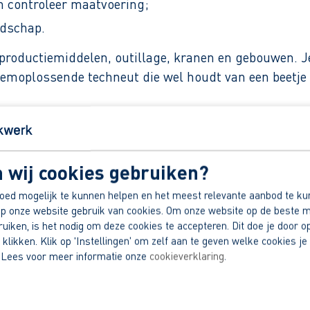
 controleer maatvoering;
edschap.
 productiemiddelen, outillage, kranen en gebouwen. Je
emoplossende techneut die wel houdt van een beetje ui
o per uur.
 wij cookies gebruiken?
strie € 0,23 per km.
oed mogelijk te kunnen helpen en het meest relevante aanbod te ku
p onze website gebruik van cookies. Om onze website op de beste m
eien (denk aan elektrotechnische en werktuigbouwkun
iken, is het nodig om deze cookies te accepteren. Dit doe je door op
 klikken. Klik op 'Instellingen' om zelf aan te geven welke cookies je 
dek jouw voordelen.
 Lees voor meer informatie onze
cookieverklaring
.