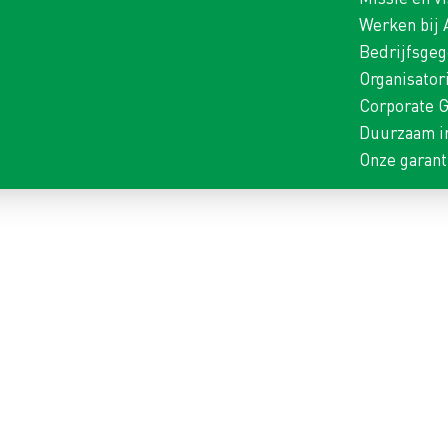
Werken bij
Bedrijfsge
Organisator
Corporate 
Duurzaam i
Onze garant
E DIENST BETONCENTRALE