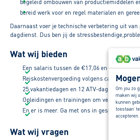
begeleid ombouwen van productiemiddelen en
bereid werk voor en regel materialen en gere
Daarnaast voer je technische verbetering uit van
dagdienst. Dus ben jij de stressbestendige,proble
Wat wij bieden
Een salaris tussen de €17,06 en €18,47 brut
Mogen
Reiskostenvergoeding volgens cao betonindu
Om jou zo g
25 vakantiedagen en 12 ATV-dagen.
maken wij o
Opleidingen en trainingen om verder te gro
kunnen gebru
toestaan’ te
En er is meer. Ga met ons in gesprek en ont
accepteren.
Wat wij vragen