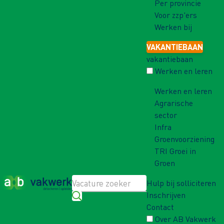
Per provincie
Voor zzp'ers
Werken bij
VAKANTIEBAAN
vakantiebaan
Werken en leren
Werken en leren
Agrarische
sector
Infra
Groenvoorziening
TRI Groei in
Groen
Hulp bij solliciteren
Inschrijven
Contact
Over AB Vakwerk