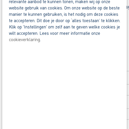
relevante aanbod te kunnen tonen, maken wij op onze
Reageer nu op deze vacature. Al binnen 1 werkdag 
website gebruik van cookies. Om onze website op de beste
manier te kunnen gebruiken, is het nodig om deze cookies
te accepteren. Dit doe je door op ‘alles toestaan’ te klikken.
Waarom solliciteren via AB Vakwerk?
Deel deze vacature:
Klik op 'Instellingen' om zelf aan te geven welke cookies je
Snel naar een vast contract.
wilt accepteren. Lees voor meer informatie onze
Beoordeeld door flexkrachten met een 9+.
cookieverklaring
.
Opleidingsvoucher van €1.000,00 voor een op
Solliciteer direct
Heb je eerst nog vragen? App, bel of mail dan m
Voornaam
*
Achternaam
*
Postcode
*