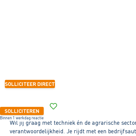
MELKTECHNIEK
Middenmeer
32 - 40+ uur
Tijdelijk met zicht op vast
< 6 maanden
2.800 - 5.000 per maand (o.b.v. fulltime dienstverband)
SOLLICITEER DIRECT
Binnen 1 werkdag reactie
SOLLICITEREN
Binnen 1 werkdag reactie
Wil jij graag met techniek én de agrarische secto
verantwoordelijkheid. Je rijdt met een bedrijfsaut