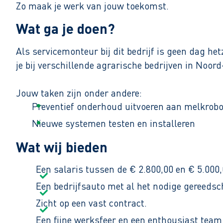
Zo maak je werk van jouw toekomst.
Wat ga je doen?
Als servicemonteur bij dit bedrijf is geen dag he
je bij verschillende agrarische bedrijven in Noord
Jouw taken zijn onder andere:
Preventief onderhoud uitvoeren aan melkrob
Nieuwe systemen testen en installeren
Storingen opsporen en oplossen
Wat wij bieden
Gebruikers uitleg en advies geven over het g
Een salaris tussen de € 2.800,00 en € 5.000
Af en toe meedraaien in een 24‑uurs consigna
Een bedrijfsauto met al het nodige gereedsc
Standaard werk je van maandag tot en met vrijdag
Zicht op een vast contract.
Een fijne werksfeer en een enthousiast team