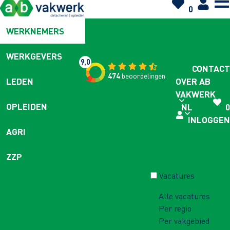
0
WERKNEMERS
WERKGEVERS
9,0
CONTACT
474
beoordelingen
OVER AB
LEDEN
VAKWERK
OPLEIDEN
NL
0
INLOGGEN
AGRI
ZZP
Vacatures
Alle vacatures
Per regio
Per vakgebied