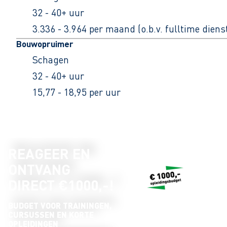
32 - 40+ uur
3.336 - 3.964 per maand (o.b.v. fulltime dien
Bouwopruimer
Schagen
32 - 40+ uur
15,77 - 18,95 per uur
REAGEER EN
ONTVANG
DIRECT €1000,-!
BUDGET VOOR TRAININGEN,
CURSUSSEN EN KORTE
OPLEIDINGEN