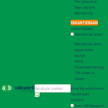
Per provincie
Voor zzp'ers
Werken bij
VAKANTIEBAAN
vakantiebaan
Werken en leren
Werken en leren
Agrarische
sector
Infra
Groenvoorziening
TRI Groei in
Groen
Hulp bij solliciteren
Inschrijven
Contact
Over AB Vakwerk