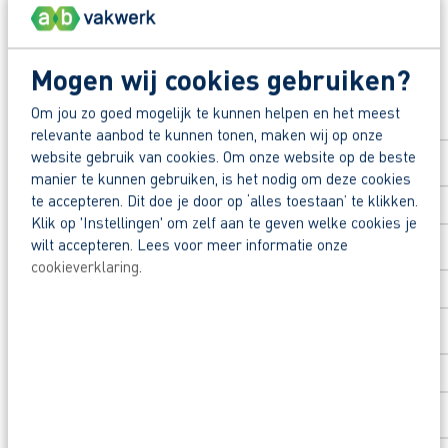
Waarom solliciteren via AB Vakwerk?
Snel naar een vast contract.
Mogen wij cookies gebruiken?
Solliciteer direct
Beoordeeld door flexkrachten met een 9+.
Om jou zo goed mogelijk te kunnen helpen en het meest
Opleidingsvoucher van €1.000,00 voor een op
Voornaam
*
relevante aanbod te kunnen tonen, maken wij op onze
website gebruik van cookies. Om onze website op de beste
Heb je eerst nog vragen? App, bel of mail dan m
manier te kunnen gebruiken, is het nodig om deze cookies
te accepteren. Dit doe je door op ‘alles toestaan’ te klikken.
Achternaam
*
Klik op 'Instellingen' om zelf aan te geven welke cookies je
wilt accepteren. Lees voor meer informatie onze
cookieverklaring
.
Postcode
*
Huisnummer
*