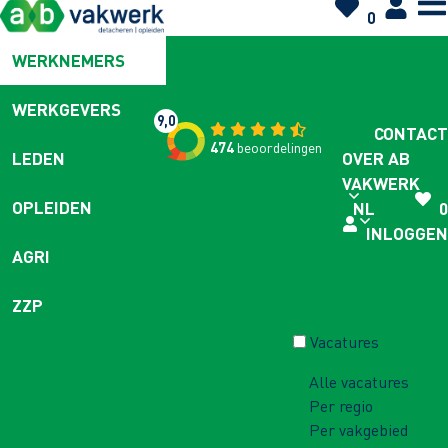
0
WERKNEMERS
WERKGEVERS
9,0
CONTACT
474
beoordelingen
OVER AB
LEDEN
VAKWERK
OPLEIDEN
NL
0
INLOGGEN
AGRI
ZZP
Vacatures
Alle vacatures
Per regio
Per vakgebied