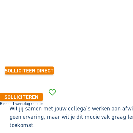
Obdam
32 - 40+ uur
Tijdelijk met zicht op vast
< 6 maanden
14,99 - 18,61 per uur
SOLLICITEER DIRECT
Binnen 1 werkdag reactie
SOLLICITEREN
Binnen 1 werkdag reactie
Wil jij samen met jouw collega's werken aan afwi
geen ervaring, maar wil je dit mooie vak graag l
toekomst.