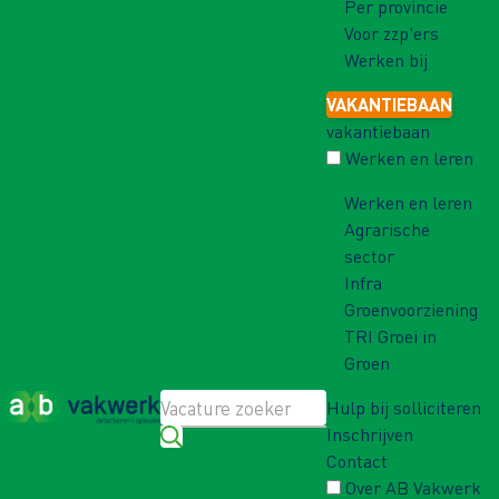
Per provincie
Voor zzp'ers
Werken bij
VAKANTIEBAAN
vakantiebaan
Werken en leren
Werken en leren
Agrarische
sector
Infra
Groenvoorziening
TRI Groei in
Groen
Hulp bij solliciteren
Inschrijven
Contact
Over AB Vakwerk