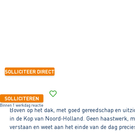
Schagen
32 - 40+ uur
Tijdelijk met zicht op vast
< 6 maanden
14,99 - 18,42 per uur
SOLLICITEER DIRECT
Binnen 1 werkdag reactie
SOLLICITEREN
Binnen 1 werkdag reactie
Boven op het dak, met goed gereedschap en uitzi
in de Kop van Noord-Holland. Geen haastwerk, maa
verstaan en weet aan het einde van de dag preci