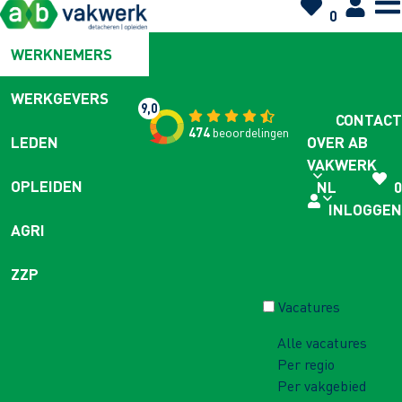
0
WERKNEMERS
WERKGEVERS
9,0
CONTACT
474
beoordelingen
OVER AB
LEDEN
VAKWERK
OPLEIDEN
NL
0
INLOGGEN
AGRI
ZZP
Vacatures
Alle vacatures
Per regio
Per vakgebied