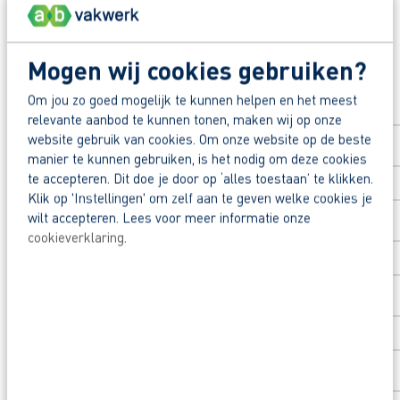
Reageer nu op deze vacature. Al binnen 1 werkdag 
Mogen wij cookies gebruiken?
Solliciteer direct
Waarom solliciteren via AB Vakwerk?
Om jou zo goed mogelijk te kunnen helpen en het meest
Voornaam
*
relevante aanbod te kunnen tonen, maken wij op onze
Snel naar een vast contract.
website gebruik van cookies. Om onze website op de beste
Beoordeeld door flexkrachten met een 9+.
manier te kunnen gebruiken, is het nodig om deze cookies
te accepteren. Dit doe je door op ‘alles toestaan’ te klikken.
Opleidingsvoucher van € 1.000,00 voor een op
Achternaam
*
Klik op 'Instellingen' om zelf aan te geven welke cookies je
wilt accepteren. Lees voor meer informatie onze
Heb je eerst nog vragen? App, bel of mail dan me
cookieverklaring
.
Postcode
*
Huisnummer
*