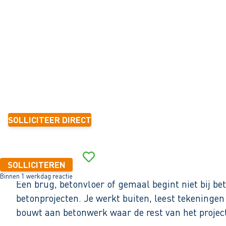
Almere
32 - 40+ uur
Tijdelijk met zicht op vast
1-2 jaar
21,24 per uur
SOLLICITEER DIRECT
Binnen 1 werkdag reactie
SOLLICITEREN
Binnen 1 werkdag reactie
Een brug, betonvloer of gemaal begint niet bij b
betonprojecten. Je werkt buiten, leest tekeningen
bouwt aan betonwerk waar de rest van het projec