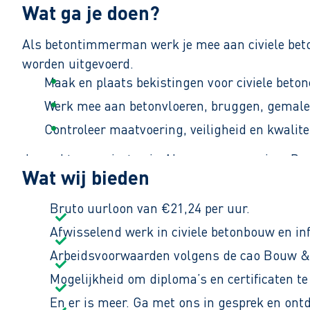
Wat ga je doen?
Als betontimmerman werk je mee aan civiele beton
worden uitgevoerd.
Maak en plaats bekistingen voor civiele beton
Werk mee aan betonvloeren, bruggen, gemalen
Controleer maatvoering, veiligheid en kwalite
Je werkt op projecten in Almere en omgeving. De e
Wat wij bieden
Je werkt samen met vakmensen die weten wat er
Bruto uurloon van €21,24 per uur.
Afwisselend werk in civiele betonbouw en inf
Arbeidsvoorwaarden volgens de cao Bouw & 
Mogelijkheid om diploma’s en certificaten te
En er is meer. Ga met ons in gesprek en ont