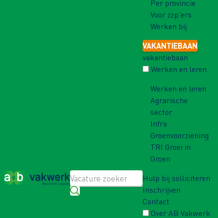
Per provincie
Voor zzp'ers
Werken bij
VAKANTIEBAAN
vakantiebaan
Werken en leren
Werken en leren
Agrarische
sector
Infra
Groenvoorziening
TRI Groei in
Groen
Hulp bij solliciteren
Inschrijven
Contact
Over AB Vakwerk