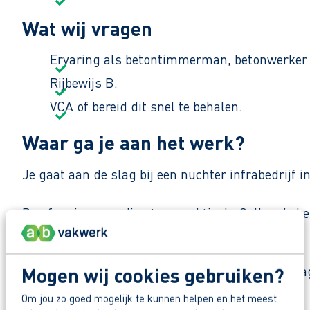
Wat wij vragen
Ervaring als betontimmerman, betonwerker
Rijbewijs B.
VCA of bereid dit snel te behalen.
Waar ga je aan het werk?
Je gaat aan de slag bij een nuchter infrabedrijf 
De sfeer is open, direct en praktisch. Collega’s 
Zo maak je werk van je toekomst
Reageer nu op deze vacature. Al binnen 1 werkdag 
Mogen wij cookies gebruiken?
Deel deze vacature:
Om jou zo goed mogelijk te kunnen helpen en het meest
Waarom solliciteren via AB Vakwerk?