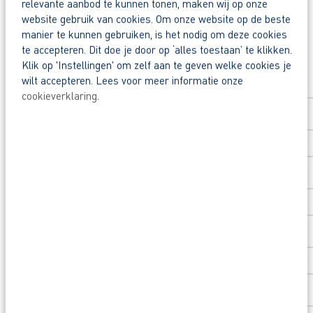
relevante aanbod te kunnen tonen, maken wij op onze
Snel naar een vast contract.
website gebruik van cookies. Om onze website op de beste
manier te kunnen gebruiken, is het nodig om deze cookies
Beoordeeld door flexkrachten met een 9+.
te accepteren. Dit doe je door op ‘alles toestaan’ te klikken.
Solliciteer direct
Opleidingsvoucher van € 1.000,00 voor een op
Klik op 'Instellingen' om zelf aan te geven welke cookies je
wilt accepteren. Lees voor meer informatie onze
Voornaam
*
Nog vragen over deze vacature voor betontimmerm
cookieverklaring
.
Achternaam
*
Postcode
*
Huisnummer
*