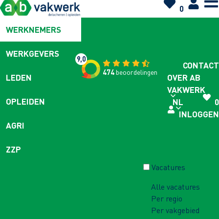
0
WERKNEMERS
WERKGEVERS
9,0
CONTACT
474
beoordelingen
OVER AB
LEDEN
VAKWERK
OPLEIDEN
NL
0
INLOGGEN
AGRI
ZZP
Vacatures
Alle vacatures
Per regio
Per vakgebied