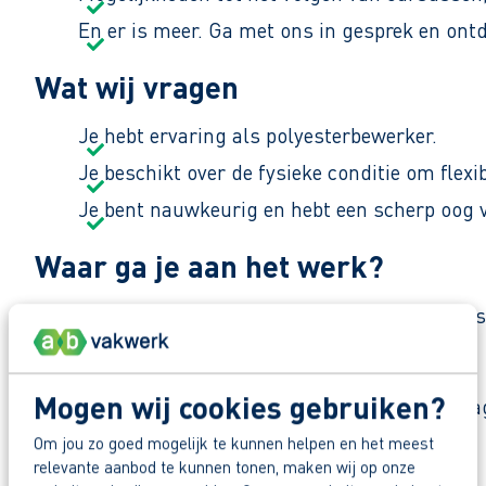
En er is meer. Ga met ons in gesprek en ont
Wat wij vragen
Je hebt ervaring als polyesterbewerker.
Je beschikt over de fysieke conditie om flex
Je bent nauwkeurig en hebt een scherp oog v
Waar ga je aan het werk?
Je gaat aan de slag bij een bedrijf dat gespeciali
Zo maak je werk van jouw toekomst
Mogen wij cookies gebruiken?
Reageer nu op deze vacature. Al binnen 1 werkdag 
Om jou zo goed mogelijk te kunnen helpen en het meest
Waarom solliciteren via AB Vakwerk?
relevante aanbod te kunnen tonen, maken wij op onze