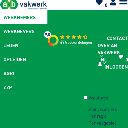
0
WERKNEMERS
WERKGEVERS
9,0
CONTACT
474
beoordelingen
OVER AB
LEDEN
VAKWERK
OPLEIDEN
NL
0
INLOGGEN
AGRI
ZZP
Vacatures
Alle vacatures
Per regio
Per vakgebied