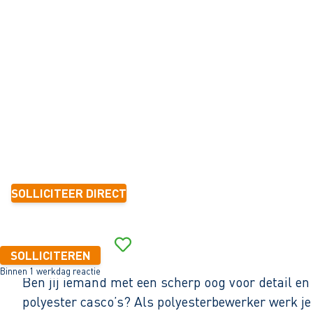
SLOEPEN
Sneek
32 - 40+ uur
Tijdelijk met zicht op vast
6 mnd.-1 jaar
15,00 - 19,04 per uur
SOLLICITEER DIRECT
Binnen 1 werkdag reactie
SOLLICITEREN
Binnen 1 werkdag reactie
Ben jij iemand met een scherp oog voor detail en 
polyester casco’s? Als polyesterbewerker werk je