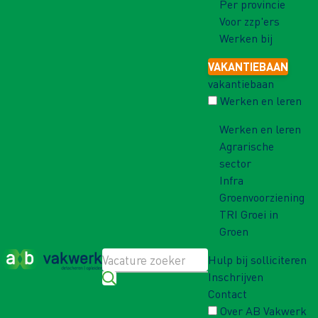
Per provincie
Voor zzp'ers
Werken bij
VAKANTIEBAAN
vakantiebaan
Werken en leren
Werken en leren
Agrarische
sector
Infra
Groenvoorziening
TRI Groei in
Groen
Hulp bij solliciteren
Inschrijven
Contact
Over AB Vakwerk