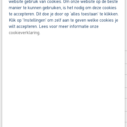
website gebruik van cookies. Om onze website op de beste
Snel naar een vast contract.
Deel deze vacature:
manier te kunnen gebruiken, is het nodig om deze cookies
Beoordeeld door flexkrachten met een 9+.
te accepteren. Dit doe je door op ‘alles toestaan’ te klikken.
Klik op 'Instellingen' om zelf aan te geven welke cookies je
Opleidingsvoucher van €1.000,00 voor een op
wilt accepteren. Lees voor meer informatie onze
cookieverklaring
.
Heb je eerst nog vragen? App, bel of mail dan 
Solliciteer direct
Voornaam
*
Achternaam
*
Postcode
*
Huisnummer
*