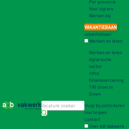
Per provincie
Voor zzp'ers
Werken bij
VAKANTIEBAAN
vakantiebaan
Werken en leren
Werken en leren
Agrarische
sector
Infra
Groenvoorziening
TRI Groei in
Groen
Hulp bij solliciteren
Inschrijven
Contact
Over AB Vakwerk