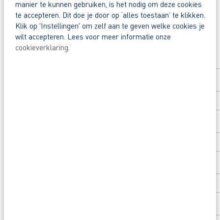
manier te kunnen gebruiken, is het nodig om deze cookies
Snel naar een vast contract.
te accepteren. Dit doe je door op ‘alles toestaan’ te klikken.
Klik op 'Instellingen' om zelf aan te geven welke cookies je
Beoordeeld door flexkrachten met een 9+.
wilt accepteren. Lees voor meer informatie onze
Solliciteer direct
Opleidingsvoucher van €1.000,00 voor een op
cookieverklaring
.
Voornaam
*
Heb je eerst nog vragen? Neem dan contact op m
Achternaam
*
Postcode
*
Huisnummer
*