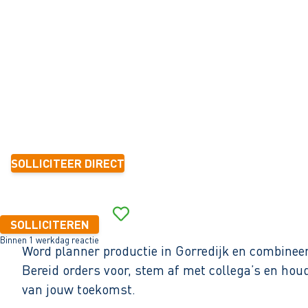
Gorredijk
32 - 40+ uur
Tijdelijk met zicht op vast
1-2 jaar
2.900 - 3.400 per maand (o.b.v. fulltime dienstverband)
SOLLICITEER DIRECT
Binnen 1 werkdag reactie
SOLLICITEREN
Binnen 1 werkdag reactie
Word planner productie in Gorredijk en combineer
Bereid orders voor, stem af met collega’s en hou
van jouw toekomst.