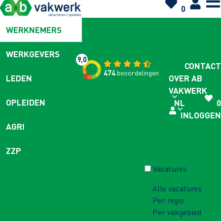
0
WERKNEMERS
WERKGEVERS
9,0
CONTACT
474
beoordelingen
OVER AB
LEDEN
VAKWERK
OPLEIDEN
NL
0
INLOGGEN
AGRI
ZZP
Vacatures
Alle vacatures
Per regio
Per vakgebied