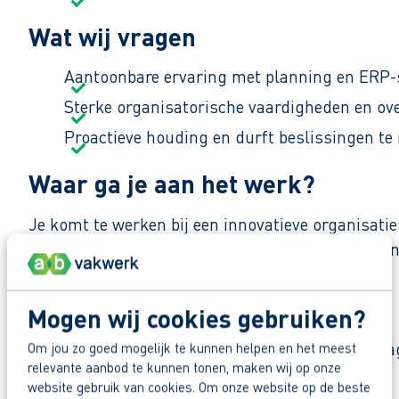
Wat wij vragen
Aantoonbare ervaring met planning en ERP
Sterke organisatorische vaardigheden en ov
Proactieve houding en durft beslissingen te
Waar ga je aan het werk?
Je komt te werken bij een innovatieve organisati
openbare ruimte. Denk aan ondergrondse containe
en mooiere leefomgeving.
Mogen wij cookies gebruiken?
Zo maak je werk van jouw toekomst
Reageer nu op deze vacature. Al binnen 1 werkdag 
Om jou zo goed mogelijk te kunnen helpen en het meest
relevante aanbod te kunnen tonen, maken wij op onze
Deel deze vacature:
website gebruik van cookies. Om onze website op de beste
Waarom solliciteren via AB Vakwerk?