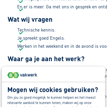
En er is meer. Ga met ons in gesprek en ont
Wat wij vragen
Technische kennis.
Je spreekt goed Engels.
Werken in het weekend en in de avond is voo
Waar ga je aan het werk?
Je werkt bij een groot bedrijf dat dagelijks vers
maaltijden. Deze producten liggen elke dag bij g
last‑minute bestellingen.
Mogen wij cookies gebruiken?
Samen met collega’s werk je aan kwaliteit en een
Om jou zo goed mogelijk te kunnen helpen en het meest
relevante aanbod te kunnen tonen, maken wij op onze