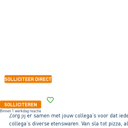
VOEDINGSMIDDELEN
Warmenhuizen
32 - 40+ uur
Tijdelijk met zicht op vast
6 mnd.-1 jaar
2.675 - 2.915 per maand (o.b.v. fulltime dienstverband)
SOLLICITEER DIRECT
Binnen 1 werkdag reactie
SOLLICITEREN
Binnen 1 werkdag reactie
Zorg jij er samen met jouw collega’s voor dat ied
collega’s diverse etenswaren. Van sla tot pizza, a