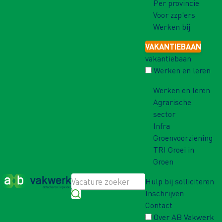
Per provincie
Voor zzp'ers
Werken bij
VAKANTIEBAAN
vakantiebaan
Werken en leren
Werken en leren
Agrarische
sector
Infra
Groenvoorziening
TRI Groei in
Groen
Hulp bij solliciteren
Inschrijven
Contact
Over AB Vakwerk