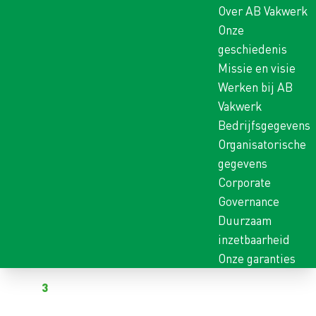
Over AB Vakwerk
Onze
geschiedenis
Missie en visie
Werken bij AB
Vakwerk
Bedrijfsgegevens
Organisatorische
gegevens
Corporate
Governance
Duurzaam
inzetbaarheid
Onze garanties
Terug naar vacatures
Al
3
kandidaten hebben gereageerd op deze vacature
OPERATOR