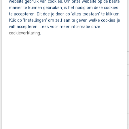
website gebruik van cookies. Om onze website op de beste
Zo maak je werk van jouw toekomst
Deel deze vacature:
manier te kunnen gebruiken, is het nodig om deze cookies
Reageer nu op deze vacature. Al binnen 1 werkdag 
te accepteren. Dit doe je door op ‘alles toestaan’ te klikken.
Klik op 'Instellingen' om zelf aan te geven welke cookies je
wilt accepteren. Lees voor meer informatie onze
Waarom solliciteren via AB Vakwerk?
cookieverklaring
.
Snel naar een vast contract.
Solliciteer direct
Beoordeeld door flexkrachten met een 9+.
Voornaam
*
Opleidingsvoucher van €1.000,00 voor een op
Heb je eerst nog vragen? App, bel of mail dan m
Achternaam
*
Postcode
*
Huisnummer
*