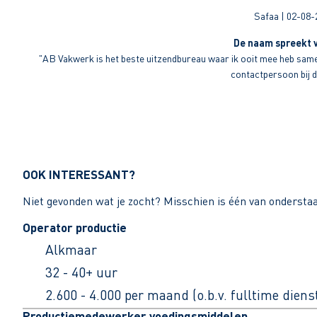
Safaa | 02-08-
De naam spreekt v
"AB Vakwerk is het beste uitzendbureau waar ik ooit mee heb sameng
contactpersoon bij di
OOK INTERESSANT?
Niet gevonden wat je zocht? Misschien is één van ondersta
Operator productie
Alkmaar
32 - 40+ uur
2.600 - 4.000 per maand (o.b.v. fulltime dien
Productiemedewerker voedingsmiddelen