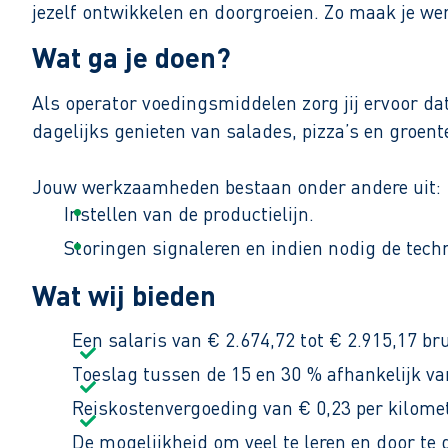
jezelf ontwikkelen en doorgroeien. Zo maak je w
Wat ga je doen?
Als operator voedingsmiddelen zorg jij ervoor d
dagelijks genieten van salades, pizza’s en groent
Jouw werkzaamheden bestaan onder andere uit:
Instellen van de productielijn.
Storingen signaleren en indien nodig de tech
Controleren van de producten.
Wat wij bieden
Meewerken aan de productie.
Een salaris van € 2.674,72 tot € 2.915,17 br
Zorgen voor een schone en nette lijn.
Toeslag tussen de 15 en 30 % afhankelijk van
Het bedrijf is 365 dagen per jaar geopend. Hierdo
Reiskostenvergoeding van € 0,23 per kilomet
werkt dan van 06.00 tot 15.00 of van 15.00 tot 00.
De mogelijkheid om veel te leren en door te g