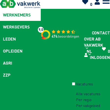
0
WERKNEMERS
WERKGEVERS
9,0
CONTACT
474
beoordelingen
OVER AB
LEDEN
VAKWERK
OPLEIDEN
NL
0
INLOGGEN
AGRI
ZZP
Vacatures
Alle vacatures
Per regio
Per vakgebied