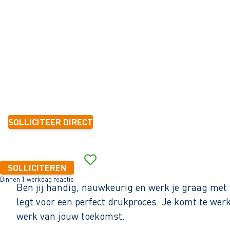
Harlingen
32 - 40+ uur
Tijdelijk met zicht op vast
6 mnd.-1 jaar
2.763 - 3.047 per maand (o.b.v. fulltime dienstverband)
SOLLICITEER DIRECT
Binnen 1 werkdag reactie
SOLLICITEREN
Binnen 1 werkdag reactie
Ben jij handig, nauwkeurig en werk je graag met
legt voor een perfect drukproces. Je komt te we
werk van jouw toekomst.