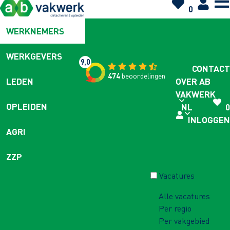
0
WERKNEMERS
WERKGEVERS
9,0
CONTACT
474
beoordelingen
OVER AB
LEDEN
VAKWERK
OPLEIDEN
NL
0
INLOGGEN
AGRI
ZZP
Vacatures
Alle vacatures
Per regio
Per vakgebied