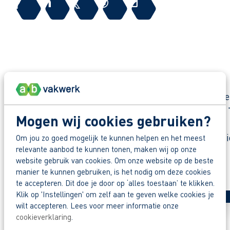
Waarom solliciteren via AB Vakwerk?
Snel naar een vast contract.
Beoordeeld door flexkrachten met een 9+.
Keuze uit 140 opleidingen.
Werken bij Trioworld
Heb je eerst nog vragen? App, bel of mail dan m
Trioworld Harlingen ontwikkelt, produceert en bed
veel markten en toepassingen, met een focus op "
Mogen wij cookies gebruiken?
Wil je wel aan de slag bij Trioworld maar is dit n
Om jou zo goed mogelijk te kunnen helpen en het meest
relevante aanbod te kunnen tonen, maken wij op onze
website gebruik van cookies. Om onze website op de beste
manier te kunnen gebruiken, is het nodig om deze cookies
te accepteren. Dit doe je door op ‘alles toestaan’ te klikken.
Klik op 'Instellingen' om zelf aan te geven welke cookies je
wilt accepteren. Lees voor meer informatie onze
cookieverklaring
.
Solliciteer direct