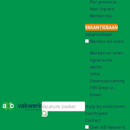
Per provincie
Voor zzp'ers
Werken bij
VAKANTIEBAAN
vakantiebaan
Werken en leren
Werken en leren
Agrarische
sector
Infra
Groenvoorziening
TRI Groei in
Groen
Hulp bij solliciteren
Inschrijven
Contact
Over AB Vakwerk