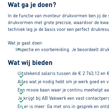
Wat ga je doen?
In de functie van monteur drukvormen ben jij de 
drukvormen met grote precisie, waardoor de kwal
techniek leg je de basis voor een perfect drukresu
Wat je gaat doen:
Inspectie en voorbereiding. Je beoordeelt dru
Precisiewerk bij montage. Met behulp van cam
Wat wij bieden
Afronding en controle. Je werkt de drukvormen 
Uitstekend salaris tussen de € 2.763,12 en 
Je komt te werken in een tweeploegendienst met w
Alles wat je nodig hebt om je werk goed en 
werken in een professionele, moderne en internat
Een mooie baan waar je continu meehelpt a
een baan waarin je echt bijdraagt aan kwaliteit? 
Je krijgt bij AB Vakwerk een vast contactpers
En er is meer. Ga met ons in gesprek en ont