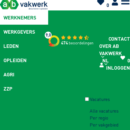
0
WERKNEMERS
WERKGEVERS
9,0
CONTACT
474
beoordelingen
OVER AB
LEDEN
VAKWERK
OPLEIDEN
NL
0
INLOGGEN
AGRI
ZZP
Vacatures
Alle vacatures
Per regio
Per vakgebied