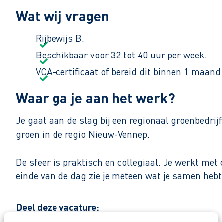
Wat wij vragen
Rijbewijs B.
Beschikbaar voor 32 tot 40 uur per week.
VCA-certificaat of bereid dit binnen 1 maand 
Waar ga je aan het werk?
Je gaat aan de slag bij een regionaal groenbedrij
groen in de regio Nieuw-Vennep.
De sfeer is praktisch en collegiaal. Je werkt met
einde van de dag zie je meteen wat je samen heb
Zo maak je werk van je toekomst
Deel deze vacature:
Reageer nu op deze vacature. Al binnen 1 werkdag