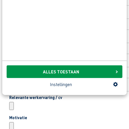
Toevoeging huisnummer
Woonplaats
*
Email
*
ALLES TOESTAAN
Telefoonnummer
*
Instellingen
Relevante werkervaring / cv
Motivatie