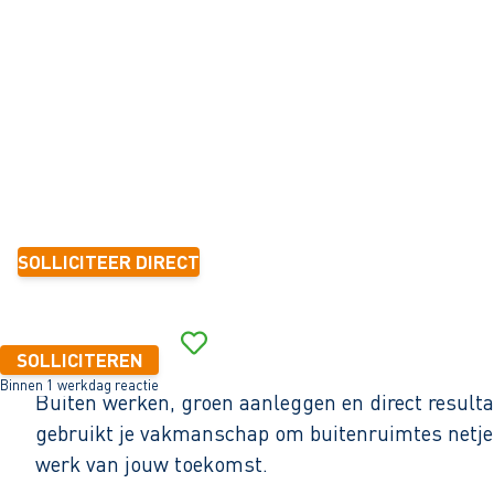
Nieuw-Vennep
32 - 40+ uur
Tijdelijk met zicht op vast
> 10 jaar
15,78 - 17,84 per uur
SOLLICITEER DIRECT
Binnen 1 werkdag reactie
SOLLICITEREN
Binnen 1 werkdag reactie
Buiten werken, groen aanleggen en direct resultaa
gebruikt je vakmanschap om buitenruimtes netjes
werk van jouw toekomst.