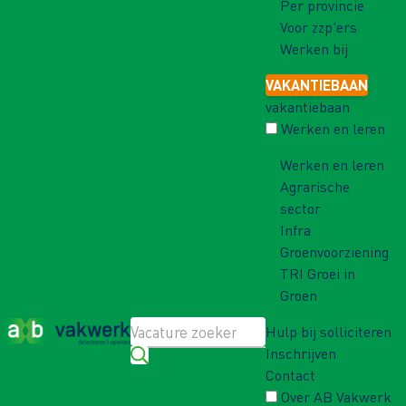
Per provincie
Voor zzp'ers
Werken bij
VAKANTIEBAAN
vakantiebaan
Werken en leren
Werken en leren
Agrarische
sector
Infra
Groenvoorziening
TRI Groei in
Groen
Hulp bij solliciteren
Inschrijven
Contact
Over AB Vakwerk