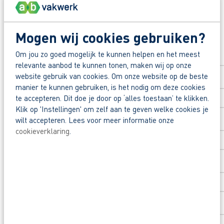
Waarom solliciteren via AB Vakwerk?
Mogen wij cookies gebruiken?
Snel naar een vast contract.
Solliciteer direct
Beoordeeld met een 9+ door onze flexkrachte
Om jou zo goed mogelijk te kunnen helpen en het meest
Voornaam
*
relevante aanbod te kunnen tonen, maken wij op onze
Opleidingsvoucher van € 1.000,00 om door te 
website gebruik van cookies. Om onze website op de beste
manier te kunnen gebruiken, is het nodig om deze cookies
Nog vragen over deze vacature voor hovenier in 
te accepteren. Dit doe je door op ‘alles toestaan’ te klikken.
Achternaam
*
Klik op 'Instellingen' om zelf aan te geven welke cookies je
wilt accepteren. Lees voor meer informatie onze
cookieverklaring
.
Postcode
*
Huisnummer
*