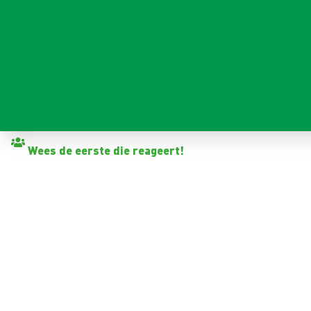
Terug naar vacatures
Wees de eerste die reageert!
GAZONMAAIER
Pijnacker
32 - 40+ uur
Tijdelijk met zicht op vast
< 6 maanden
14,99 - 16,70 per uur