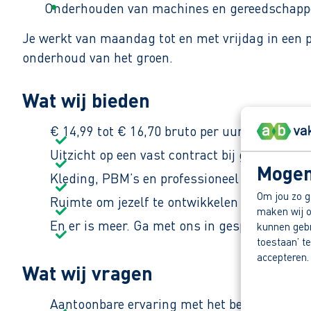
Onderhouden van machines en gereedschapp
Je werkt van maandag tot en met vrijdag in een pr
onderhoud van het groen.
Wat wij bieden
€ 14,99 tot € 16,70 bruto per uur, afhankelij
Uitzicht op een vast contract bij goed functi
Mogen
Kleding, PBM’s en professioneel gereedscha
Om jou zo g
Ruimte om jezelf te ontwikkelen met vakger
maken wij o
En er is meer. Ga met ons in gesprek en ont
kunnen gebru
toestaan’ te
accepteren.
Wat wij vragen
Aantoonbare ervaring met het bedienen van