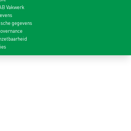
 AB Vakwerk
gevens
ische gegevens
Governance
nzetbaarheid
ies