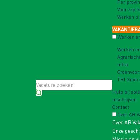
Per provin
Voor zzp'e
Werken bi
VAKANTIEB
Werken en
Werken en
Agrarisch
Infra
Groenvoor
TRI Groei 
Hulp bij soll
Inschrijven
Contact
Over AB 
Over AB Va
Onze gesch
Missie en vi