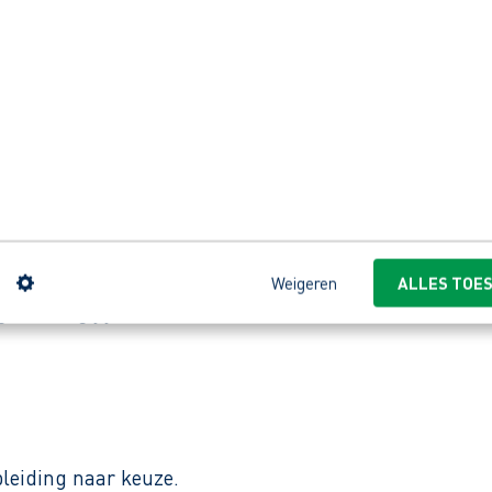
de weersomstandigheden.
ak.
richt op het groenonderhoud van zowel particuliere als
 met klanten.
n
Weigeren
ALLES TOE
ontvang jij onze reactie.
leiding naar keuze.