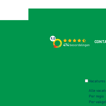
9,0
CONT
474
beoordelingen
Vacatures
Alle vacat
Per regio
Per vakge