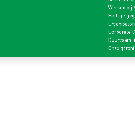
Werken bij
Bedrijfsge
Organisator
Corporate 
Duurzaam i
Onze garant