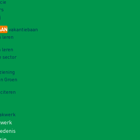
cie
rs
j
AAN
vakantiebaan
 leren
 leren
e sector
ziening
in Groen
iciteren
Vakwerk
kwerk
iedenis
sie