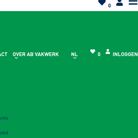
0
ACT
OVER AB VAKWERK
NL
0
INLOGGEN
ures
bied