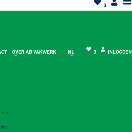
0
ACT
OVER AB VAKWERK
NL
0
INLOGGEN
ures
bied