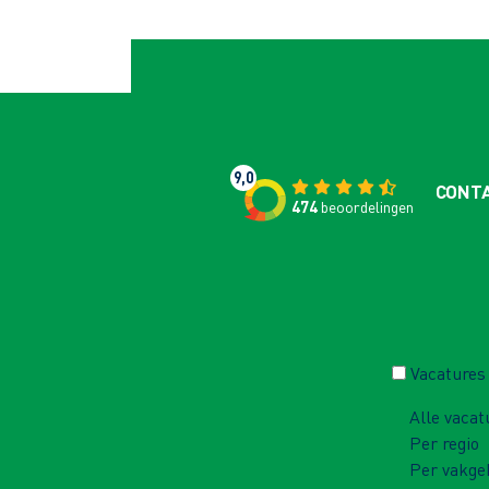
9,0
CONT
474
beoordelingen
Vacatures
Alle vacat
Per regio
Per vakge