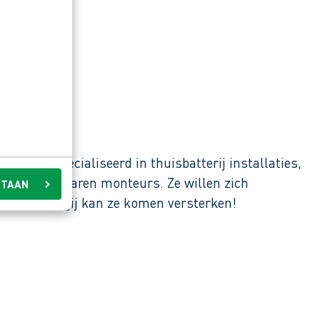
 zijn gespecialiseerd in thuisbatterij installaties,
raad en ervaren monteurs. Ze willen zich
STAAN
everen. En jij kan ze komen versterken!