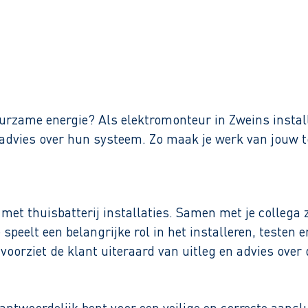
Binnen 1 werkdag reactie
uurzame energie? Als elektromonteur in Zweins install
n advies over hun systeem. Zo maak je werk van jouw 
g met thuisbatterij installaties. Samen met je collega 
Je speelt een belangrijke rol in het installeren, test
voorziet de klant uiteraard van uitleg en advies over
antwoordelijk bent voor een veilige en correcte aanslu