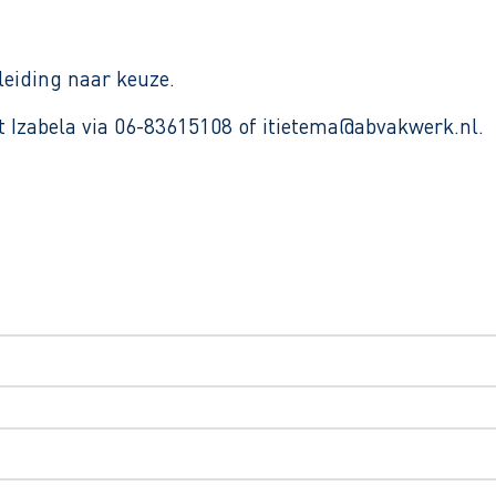
leiding naar keuze.
t Izabela via 06-83615108 of itietema@abvakwerk.nl.