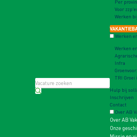
Per provin
Voor zzp'e
Werken bi
VAKANTIEB
Werken en
Werken en
Agrarisch
Infra
Groenvoor
TRI Groei 
Hulp bij soll
Inschrijven
Contact
Over AB 
Over AB Va
Onze gesch
Missie en vi