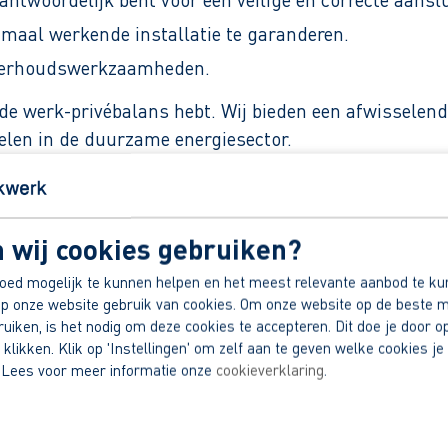
imaal werkende installatie te garanderen.
nderhoudswerkzaamheden.
de werk-privébalans hebt. Wij bieden een afwisselende
elen in de duurzame energiesector.
 wij cookies gebruiken?
4,26 bruto per maand, afhankelijk van ervaring.
g.
oed mogelijk te kunnen helpen en het meest relevante aanbod te ku
p onze website gebruik van cookies. Om onze website op de beste m
oor techniek.
iken, is het nodig om deze cookies te accepteren. Dit doe je door op
ie.
 klikken. Klik op 'Instellingen' om zelf aan te geven welke cookies je 
 Lees voor meer informatie onze
cookieverklaring
.
dek jouw voordelen!