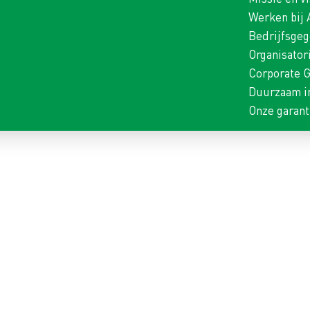
Werken bij
Bedrijfsge
Organisator
Corporate 
Duurzaam i
Onze garant
RVARING