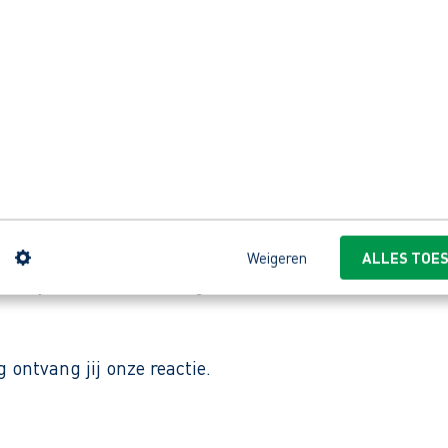
lektrotechniek.
gieoplossingen biedt aan particulieren en bedrijven. Ze
epartner garanderen ze snelle levering, ruime voor
n
Weigeren
ALLES TOE
ierbij hoort ook advies geven en daardoor maatwerk l
ontvang jij onze reactie.