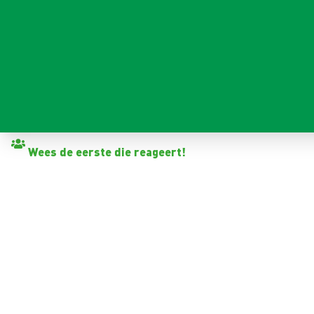
Terug naar vacatures
Wees de eerste die reageert!
ELEKTROMONTEUR MET E
Zweins
32 - 40+ uur
Tijdelijk met zicht op vast
3-5 jaar
2.946 - 3.534 per maand (o.b.v. fulltime dienstverband)