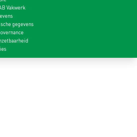
 AB Vakwerk
gevens
ische gegevens
Governance
nzetbaarheid
ies