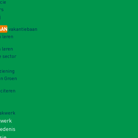
cie
rs
j
AAN
vakantiebaan
 leren
 leren
e sector
ziening
in Groen
iciteren
Vakwerk
kwerk
iedenis
sie