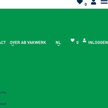
0
ACT
OVER AB VAKWERK
NL
0
INLOGGEN
ures
bied