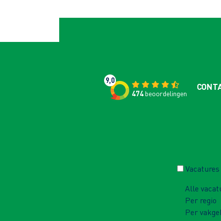
9,0
CONT
474
beoordelingen
Vacatures
Alle vacat
Per regio
Per vakge