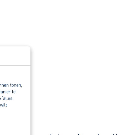
nnen tonen,
anier te
 ‘alles
wilt