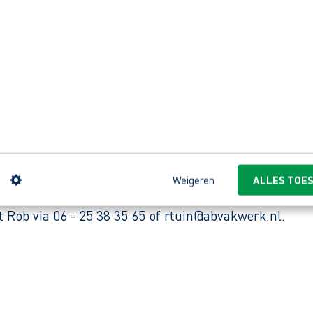
edrijf uit Zuid-Holland. Het werk draait om het onde
ijke afspraken maken. Je werkt in de regio Noord Hol
ontvang jij onze reactie.
n
Weigeren
ALLES TOE
leiding naar keuze.
t Rob via 06 - 25 38 35 65 of rtuin@abvakwerk.nl.