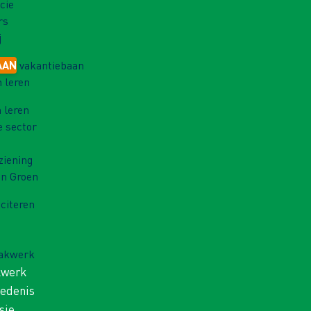
cie
rs
j
AAN
vakantiebaan
 leren
 leren
e sector
ziening
in Groen
iciteren
Vakwerk
kwerk
iedenis
sie