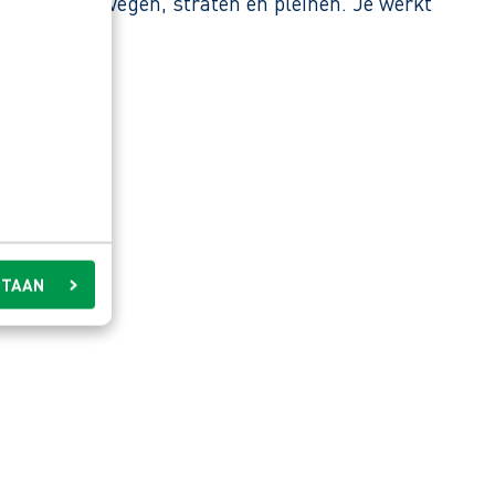
rhouden van wegen, straten en pleinen. Je werkt
land.
STAAN