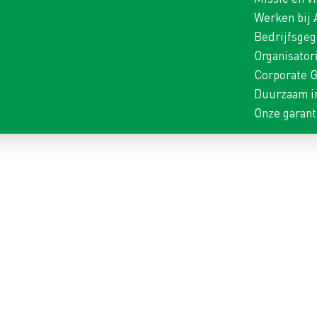
Werken bij
Bedrijfsge
Organisator
Corporate 
Duurzaam i
Onze garant
TRIJDING
Binnen 1 werkdag reactie