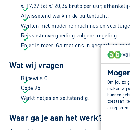
€ 17,27 tot € 20,36 bruto per uur, afhankelij
Afwisselend werk in de buitenlucht.
Werken met moderne machines en voertuige
Reiskostenvergoeding volgens regeling.
En er is meer. Ga met ons in gesprek en ont
Wat wij vragen
Mogen
Rijbewijs C.
Om jou zo g
Code 95.
maken wij o
kunnen gebru
Werkt netjes en zelfstandig.
toestaan’ te
accepteren.
Waar ga je aan het werk?