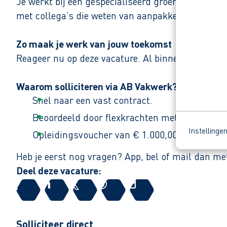
Je werkt bij een gespecialiseerd groen en infra b
met collega’s die weten van aanpakken en duidel
Zo maak je werk van jouw toekomst
Reageer nu op deze vacature. Al binnen 1 werkdag 
Waarom solliciteren via AB Vakwerk?
Snel naar een vast contract.
Beoordeeld door flexkrachten met een 9+.
Instellinge
Opleidingsvoucher van € 1.000,00 voor een op
Heb je eerst nog vragen? App, bel of mail dan me
Deel deze vacature:
Solliciteer direct