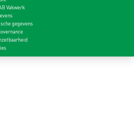
 AB Vakwerk
gevens
ische gegevens
Governance
nzetbaarheid
ies