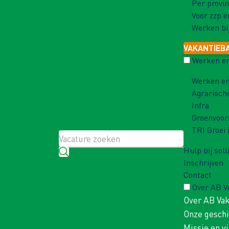
Per provin
Voor zzp'e
Werken bi
VAKANTIEB
Werken en
Werken en
Agrarisch
Infra
Groenvoor
TRI Groei 
Hulp bij soll
Inschrijven
Contact
Over AB 
Over AB Va
Onze gesch
Missie en vi