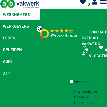
0
WERKNEMERS
WERKGEVERS
9,0
CONTACT
474
beoordelingen
OVER AB
LEDEN
VAKWERK
OPLEIDEN
NL
0
INLOGGEN
AGRI
ZZP
Vacatures
Alle vacatures
Per regio
Per vakgebied