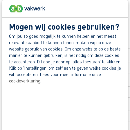
Deel deze vacature:
Hoe is het om hier te werken?
Medewerkers omschrijven de werksfeer als pretti
Mogen wij cookies gebruiken?
en praktische oplossingen.
Solliciteer direct
Om jou zo goed mogelijk te kunnen helpen en het meest
relevante aanbod te kunnen tonen, maken wij op onze
Voornaam
*
Zo maak je werk van jouw toekomst
website gebruik van cookies. Om onze website op de beste
manier te kunnen gebruiken, is het nodig om deze cookies
Reageer nu op deze vacature. Al binnen 1 werkdag 
te accepteren. Dit doe je door op ‘alles toestaan’ te klikken.
Klik op 'Instellingen' om zelf aan te geven welke cookies je
Achternaam
*
Waarom solliciteren via AB Vakwerk?
wilt accepteren. Lees voor meer informatie onze
Snel naar een vast contract.
cookieverklaring
.
Beoordeeld door flexkrachten met een 9+.
Postcode
*
Opleidingsvoucher van €1.000,00 voor een op
Huisnummer
*
Heb je eerst nog vragen? App, bel of mail dan 