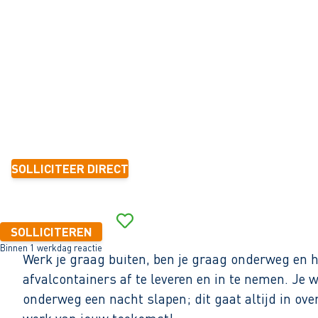
Sint Nicolaasga
32 - 40+ uur
Tijdelijk met zicht op vast
< 6 maanden
2.599 - 2.800 per maand (o.b.v. fulltime dienstverband)
SOLLICITEER DIRECT
Binnen 1 werkdag reactie
SOLLICITEREN
Binnen 1 werkdag reactie
Werk je graag buiten, ben je graag onderweg en h
afvalcontainers af te leveren en in te nemen. Je 
onderweg een nacht slapen; dit gaat altijd in ove