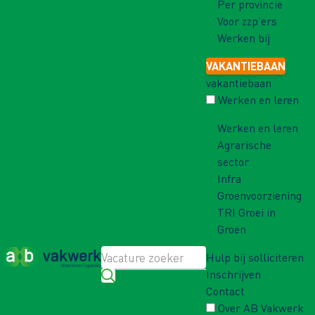
Per provincie
Voor zzp'ers
Werken bij
VAKANTIEBAAN
vakantiebaan
Werken en leren
Werken en leren
Agrarische
sector
Infra
Groenvoorziening
TRI Groei in
Groen
Hulp bij solliciteren
Inschrijven
Contact
Over AB Vakwerk