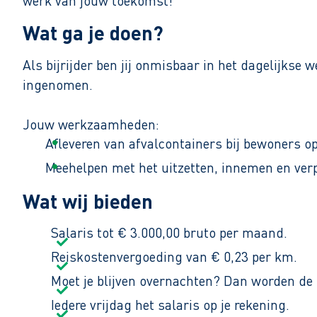
werk van jouw toekomst!
Wat ga je doen?
Als bijrijder ben jij onmisbaar in het dagelijkse
ingenomen.
Jouw werkzaamheden:
Afleveren van afvalcontainers bij bewoners op
Meehelpen met het uitzetten, innemen en verp
Klantvriendelijk contact met bewoners en vr
Wat wij bieden
Je werkt overdag, maar hoe vroeg je start hangt 
Salaris tot € 3.000,00 bruto per maand.
verblijf je in een hotel.
Reiskostenvergoeding van € 0,23 per km.
Moet je blijven overnachten? Dan worden de
Iedere vrijdag het salaris op je rekening.