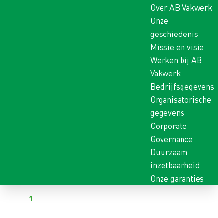
Over AB Vakwerk
Onze
geschiedenis
Missie en visie
Werken bij AB
Vakwerk
Bedrijfsgegevens
Organisatorische
gegevens
Corporate
Governance
Duurzaam
inzetbaarheid
Onze garanties
Terug naar vacatures
Al
1
kandidaat heeft gereageerd op deze vacature
BIJRIJDER