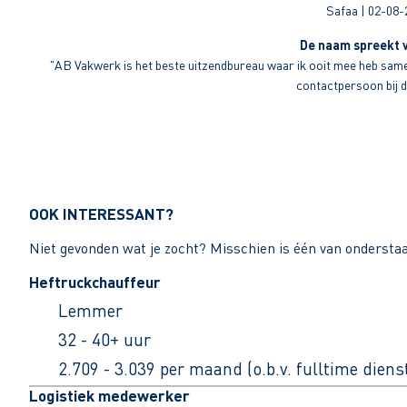
Safaa | 02-08-
De naam spreekt v
"AB Vakwerk is het beste uitzendbureau waar ik ooit mee heb sameng
contactpersoon bij di
OOK INTERESSANT?
Niet gevonden wat je zocht? Misschien is één van ondersta
Heftruckchauffeur
Lemmer
32 - 40+ uur
2.709 - 3.039 per maand (o.b.v. fulltime dien
Logistiek medewerker