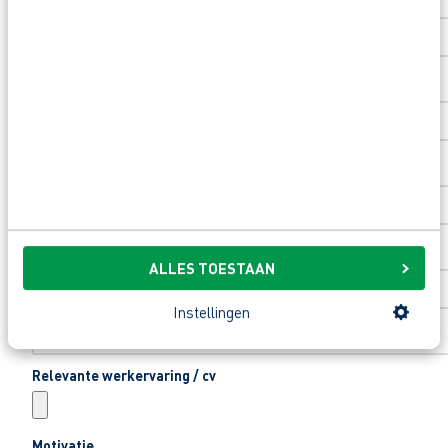
Toevoeging huisnummer
Woonplaats
*
Email
*
ALLES TOESTAAN
Telefoonnummer
*
Instellingen
Relevante werkervaring / cv
Motivatie