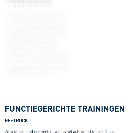
PRODUCTIE
VCA Basis of VOL nodig? Via AB
zo geregeld. En als Pools jouw
eerste taal is, bieden we zelfs de
mogelijkheid om het certificaat in
jouw moedertaal te behalen!
Daarnaast zijn er natuurlijk
functiegerichte trainingen. Dankzij
de cursussen hieronder leer je hoe
je veilig werkt met een hoogwerker,
heftruck of reachtruck.
FUNCTIEGERICHTE TRAININGEN
HEFTRUCK
Zit jij straks met een vertrouwd gevoel achter het stuur? Deze