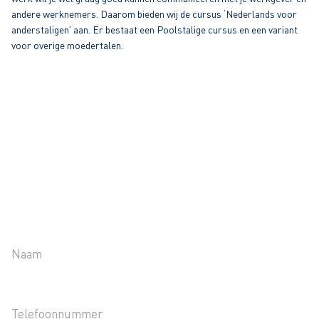
andere werknemers. Daarom bieden wij de cursus ‘Nederlands voor
anderstaligen’ aan. Er bestaat een Poolstalige cursus en een variant
voor overige moedertalen.
LAAT VAN JE HOREN
Wil je een specifieke training, cursus of opleiding volgen? Of zou je
graag meer weten over ons trainingsaanbod? Jouw sectorspecialist
staat klaar om je verder te helpen. Vul het formulier hieronder in, dan
hoor je zo snel mogelijk van ons. Liever zelf contact opnemen? Je
kunt ons direct bereiken op 088-7301870.
Naam
*
Telefoonnummer
*