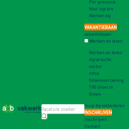
Per provincie
Voor zzp'ers
Werken bij
VAKANTIEBAAN
vakantiebaan
Werken en leren
Werken en leren
Agrarische
sector
Infra
Groenvoorziening
TRI Groei in
Groen
Hulp bij solliciteren
INSCHRIJVEN
Inschrijven
Contact