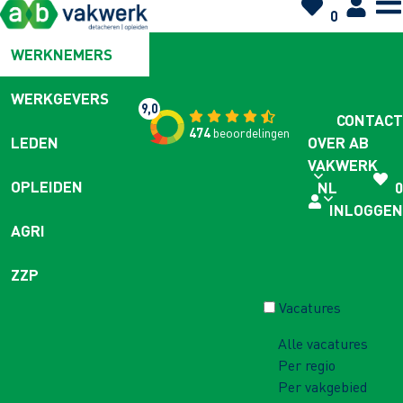
0
WERKNEMERS
WERKGEVERS
9,0
CONTACT
474
beoordelingen
OVER AB
LEDEN
VAKWERK
OPLEIDEN
NL
0
INLOGGEN
AGRI
ZZP
Vacatures
Alle vacatures
Per regio
Per vakgebied