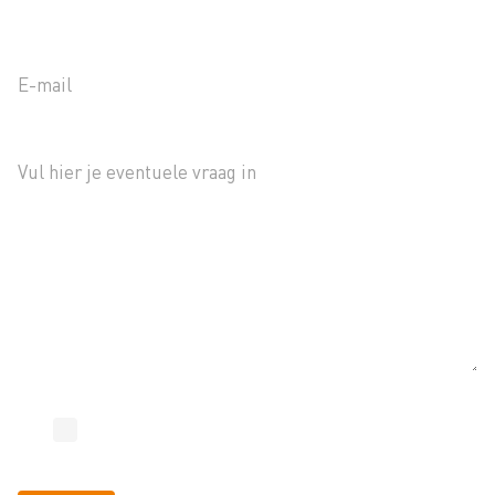
Email
Waar wil je meer van weten?
Toestemming
*
Ja, ik geef toestemming tot het verwerken van mijn
gegevens.