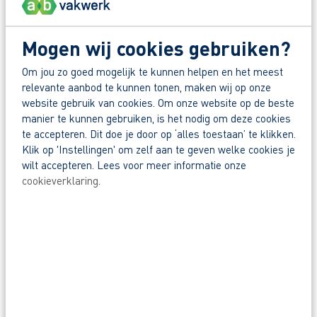
Mogen wij cookies gebruiken?
ALGEMENE TRAININGEN
Om jou zo goed mogelijk te kunnen helpen en het meest
VCA BASIS
relevante aanbod te kunnen tonen, maken wij op onze
website gebruik van cookies. Om onze website op de beste
Veiligheidsdiploma op het gebied van veilig en gezond werken. De VCA
manier te kunnen gebruiken, is het nodig om deze cookies
Basis is bedoeld voor uitvoerende medewerkers zonder
te accepteren. Dit doe je door op ‘alles toestaan’ te klikken.
leidinggevende functie. Met dit diploma toon je aan dat je de
Klik op 'Instellingen' om zelf aan te geven welke cookies je
basiskennis beheerst van veiligheid en gezondheid op de werkvloer.
wilt accepteren. Lees voor meer informatie onze
cookieverklaring
.
VCA VOL
Heb je een leidinggevende rol of ben je zzp’er? Dan heb je VCA VOL
(Veiligheid voor Operationeel Leidinggevenden) nodig. Zo weet je
precies hoe jij en je eventuele medewerkers veilig kunnen werken in
een risicovolle werkomgeving.
VCA ONLINE
Voor iedereen die zich zelfstandig wil voorbereiden op het examen