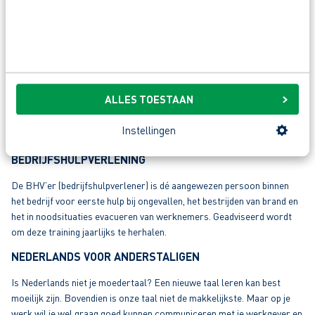
Basisveiligheid VCA is er de unieke online module met een groot
aantal oefenvragen. Je kunt binnen 24 uur starten met deze online
module.
VCA POOLS
Is Pools je eerste taal? AB Vakwerk biedt een speciaal programma
ALLES TOESTAAN
aan waarmee je jouw VCA-certificaat in de Poolse taal kunt behalen.
Tijdens deze eendaagse cursus leer je in jouw eigen taal alles over
Instellingen
veilig en verantwoord werken.
BEDRIJFSHULPVERLENING
De BHV’er (bedrijfshulpverlener) is dé aangewezen persoon binnen
het bedrijf voor eerste hulp bij ongevallen, het bestrijden van brand en
het in noodsituaties evacueren van werknemers. Geadviseerd wordt
om deze training jaarlijks te herhalen.
NEDERLANDS VOOR ANDERSTALIGEN
Is Nederlands niet je moedertaal? Een nieuwe taal leren kan best
moeilijk zijn. Bovendien is onze taal niet de makkelijkste. Maar op je
werk wil je wel graag goed kunnen communiceren met je werkgever en