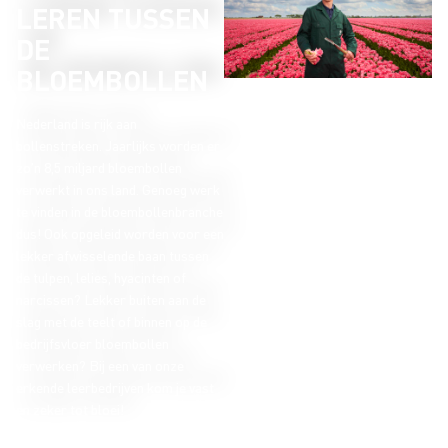
LEREN TUSSEN
DE
BLOEMBOLLEN
Nederland is rijk aan
bollenstreken. Jaarlijks worden er
zo'n 8,5 miljard bloembollen
verwerkt in ons land. Genoeg werk
te vinden in de bloembollenbranche
dus! Ook opgeleid worden voor een
lekker afwisselende baan tussen
de tulpen, lelies, hyacinten of
narcissen? Lekker buiten aan de
slag met de teelt of binnen op de
bedrijfsvloer bloembollen
verwerken? Bij een van onze
erkende leerbedrijven kom je vast
en zeker tot bloei!