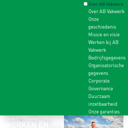
Over AB Vakwerk
Over AB Vakwerk
Onze
geschiedenis
Missie en visie
Werken bij AB
Vakwerk
Bedrijfsgegevens
Organisatorische
gegevens
Corporate
Governance
Duurzaam
inzetbaarheid
Onze garanties
Home
...
Agrarische sector
Bloembollen
WERKEN EN