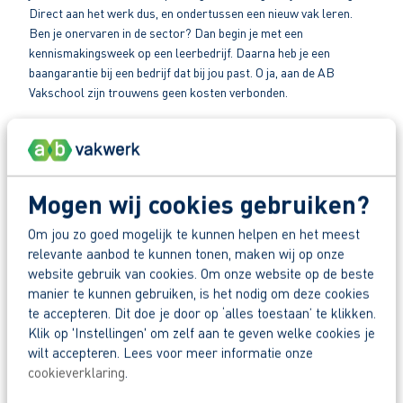
Direct aan het werk dus, en ondertussen een nieuw vak leren.
Ben je onervaren in de sector? Dan begin je met een
kennismakingsweek op een leerbedrijf. Daarna heb je een
baangarantie bij een bedrijf dat bij jou past. O ja, aan de AB
Vakschool zijn trouwens geen kosten verbonden.
EEN BAAN IN DE BLOEMBOLLEN
Het telen van bloembollen is precies werk. Voor
gewasbescherming, beoordeling, selectie en het ontwikkelen van
Mogen wij cookies gebruiken?
nieuwe teeltmethoden zijn vakmensen nodig. Werknemers met
Om jou zo goed mogelijk te kunnen helpen en het meest
verstand van zaken die op een duurzame en verantwoorde wijze
relevante aanbod te kunnen tonen, maken wij op onze
bloemen tot bloei laten komen. Ook zo’n Vakwerker worden? Via
website gebruik van cookies. Om onze website op de beste
de AB Vakschool word je snel opgeleid voor een gave baan
manier te kunnen gebruiken, is het nodig om deze cookies
tussen de bloembollen. Een spannende sector met veel
te accepteren. Dit doe je door op ‘alles toestaan’ te klikken.
werkgelegenheid. Lekker afwisselend werk, soms in de
Klik op 'Instellingen' om zelf aan te geven welke cookies je
buitenlucht, soms op de productievloer. En als je wilt, kun je
wilt accepteren. Lees voor meer informatie onze
doorgroeien of je verder specialiseren.
cookieverklaring
.
DOORLEREN EN DOORGROEIEN