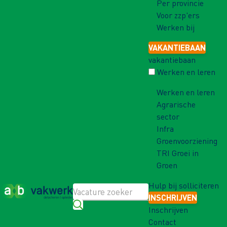
Per provincie
Voor zzp'ers
Werken bij
VAKANTIEBAAN
vakantiebaan
Werken en leren
Werken en leren
Agrarische
sector
Infra
Groenvoorziening
TRI Groei in
Groen
Hulp bij solliciteren
INSCHRIJVEN
Inschrijven
Contact