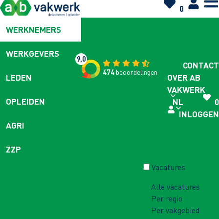
0
WERKNEMERS
WERKGEVERS
9,0
CONTACT
474
beoordelingen
OVER AB
LEDEN
VAKWERK
OPLEIDEN
NL
0
INLOGGEN
AGRI
ZZP
Vacatures
Alle vacatures
Per regio
Per vakgebied