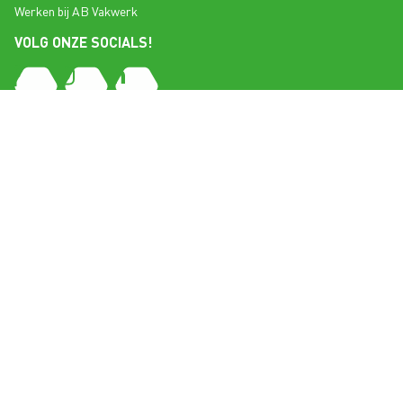
Werken bij AB Vakwerk
VOLG ONZE SOCIALS!
NBOS
Copyright 2026 AB Vakwerk
ER
Privacy
AB
Algemene voorwaarden