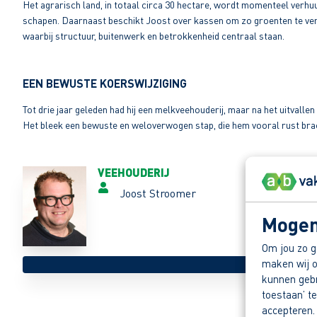
Het agrarisch land, in totaal circa 30 hectare, wordt momenteel verhuu
schapen. Daarnaast beschikt Joost over kassen om zo groenten te verbou
waarbij structuur, buitenwerk en betrokkenheid centraal staan.
EEN BEWUSTE KOERSWIJZIGING
Tot drie jaar geleden had hij een melkveehouderij, maar na het uitval
Het bleek een bewuste en weloverwogen stap, die hem vooral rust brac
VEEHOUDERIJ
Joost Stroomer
Mogen
Om jou zo g
maken wij o
kunnen gebru
toestaan’ te
accepteren.