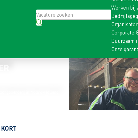
Werken bij
Bedrijfsge
Organisato
Corporate 
Duurzaam i
Onze garant
ER
 zorgboerderij in Noord-Holland.
 KORT