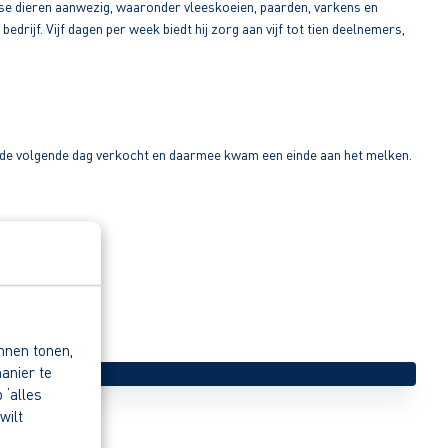
verse dieren aanwezig, waaronder vleeskoeien, paarden, varkens en
ijf. Vijf dagen per week biedt hij zorg aan vijf tot tien deelnemers,
en de volgende dag verkocht en daarmee kwam een einde aan het melken.
nnen tonen,
anier te
 ‘alles
wilt