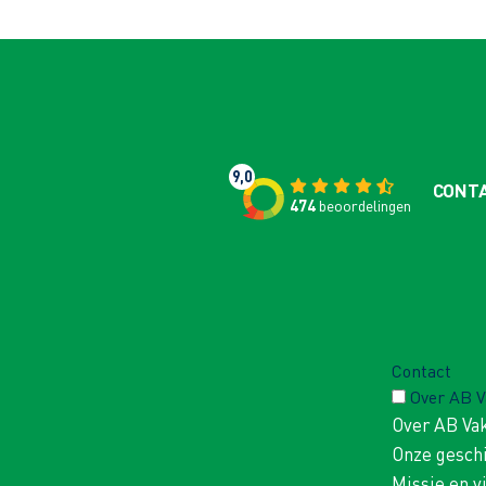
9,0
CONT
474
beoordelingen
Contact
Over AB 
Over AB Va
Onze gesch
Missie en v