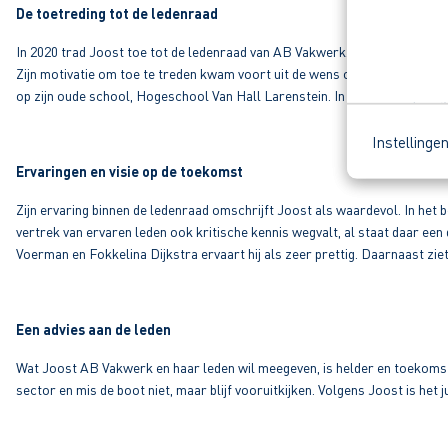
De toetreding tot de ledenraad
In 2020 trad Joost toe tot de ledenraad van AB Vakwerk. Zonder eerdere so
Zijn motivatie om toe te treden kwam voort uit de wens om met andere on
op zijn oude school, Hogeschool Van Hall Larenstein. In de tussentijd z
Instellinge
Ervaringen en visie op de toekomst
Zijn ervaring binnen de ledenraad omschrijft Joost als waardevol. In het b
vertrek van ervaren leden ook kritische kennis wegvalt, al staat daar ee
Voerman en Fokkelina Dijkstra ervaart hij als zeer prettig. Daarnaast zi
Een advies aan de leden
Wat Joost AB Vakwerk en haar leden wil meegeven, is helder en toekomstgeric
sector en mis de boot niet, maar blijf vooruitkijken. Volgens Joost is he