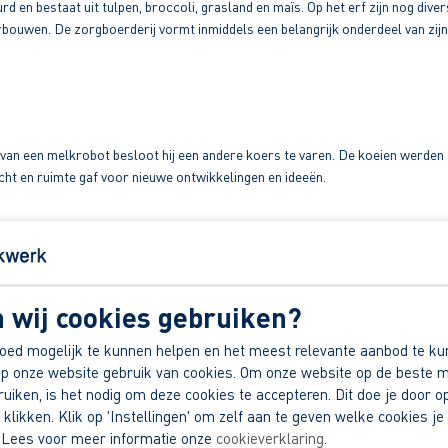
rd en bestaat uit tulpen, broccoli, grasland en maïs. Op het erf zijn nog di
wen. De zorgboerderij vormt inmiddels een belangrijk onderdeel van zijn bedr
len van een melkrobot besloot hij een andere koers te varen. De koeien werd
ht en ruimte gaf voor nieuwe ontwikkelingen en ideeën.
 wij cookies gebruiken?
oed mogelijk te kunnen helpen en het meest relevante aanbod te ku
p onze website gebruik van cookies. Om onze website op de beste m
STEL EEN VRAAG
iken, is het nodig om deze cookies te accepteren. Dit doe je door op
 klikken. Klik op 'Instellingen' om zelf aan te geven welke cookies je 
 Lees voor meer informatie onze
cookieverklaring
.