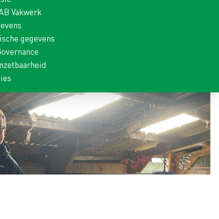
 AB Vakwerk
gevens
rische gegevens
Governance
nzetbaarheid
ies