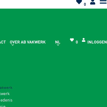
0
ACT
OVER AB VAKWERK
NL
0
INLOGGEN
Vakwerk
kwerk
iedenis
isie