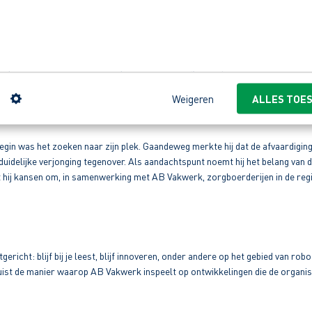
llicitatie-ervaring besloot hij het gewoon te proberen. De stap pakte goed u
dernemers in contact te komen en zijn blik te verbreden. De activiteiten en
ag hij AB Vakwerk ook inhoudelijk veranderen en groeien, onder andere door
n
Weigeren
ALLES TOE
egin was het zoeken naar zijn plek. Gaandeweg merkte hij dat de afvaardiging 
n duidelijke verjonging tegenover. Als aandachtspunt noemt hij het belang v
et hij kansen om, in samenwerking met AB Vakwerk, zorgboerderijen in de reg
ht: blijf bij je leest, blijf innoveren, onder andere op het gebied van roboti
t juist de manier waarop AB Vakwerk inspeelt op ontwikkelingen die de organi