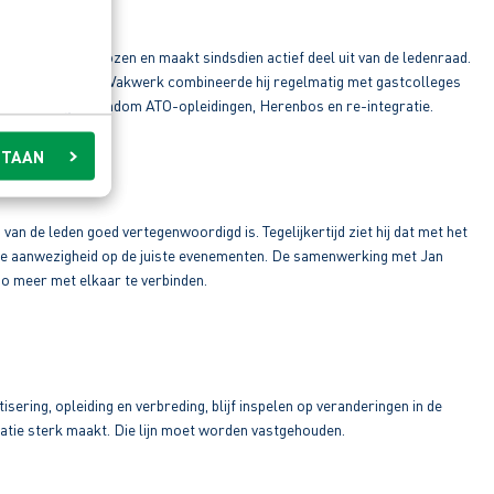
it: hij werd gekozen en maakt sindsdien actief deel uit van de ledenraad.
 uitstappen via AB Vakwerk combineerde hij regelmatig met gastcolleges
 ontwikkelingen rondom ATO-opleidingen, Herenbos en re-integratie.
STAAN
van de leden goed vertegenwoordigd is. Tegelijkertijd ziet hij dat met het
an de aanwezigheid op de juiste evenementen. De samenwerking met Jan
io meer met elkaar te verbinden.
sering, opleiding en verbreding, blijf inspelen op veranderingen in de
satie sterk maakt. Die lijn moet worden vastgehouden.