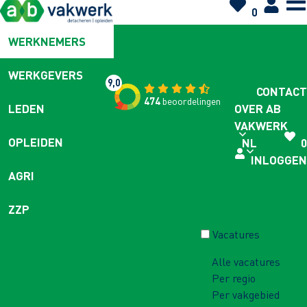
0
WERKNEMERS
WERKGEVERS
9,0
CONTACT
474
beoordelingen
OVER AB
LEDEN
VAKWERK
OPLEIDEN
NL
0
INLOGGEN
AGRI
ZZP
Vacatures
Alle vacatures
Per regio
Per vakgebied