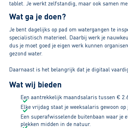
tablet. Je werkt zelfstandig, maar ook samen met
Wat ga je doen?
Je bent dagelijks op pad om watergangen te insp
specialistisch materieel. Daarbij werk je nauwkeu
dus je moet goed je eigen werk kunnen organisere
gezond water.
Daarnaast is het belangrijk dat je digitaal vaardi
geregistreerd. Aan het einde van de dag zie je di
Wat wij bieden
Jouw belangrijkste werkzaamheden
Een aantrekkelijk maandsalaris tussen € 2.6
Inspecteren van sloten, vaarten en vijvers en
Elke vrijdag staat je weeksalaris gewoon op 
Handmatig en machinaal verwijderen van wate
Een superafwisselende buitenbaan waar je el
Controleren van behandelde locaties en bijdr
plekken midden in de natuur.