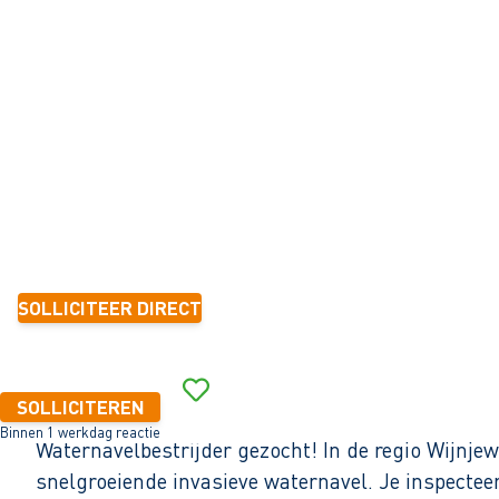
R
Burgum
32 - 40+ uur
Tijdelijk met zicht op vast
1-2 jaar
2.675 - 3.444 per maand (o.b.v. fulltime dienstverband)
SOLLICITEER DIRECT
Binnen 1 werkdag reactie
SOLLICITEREN
Binnen 1 werkdag reactie
Waternavelbestrijder gezocht! In de regio Wijnje
snelgroeiende invasieve waternavel. Je inspectee