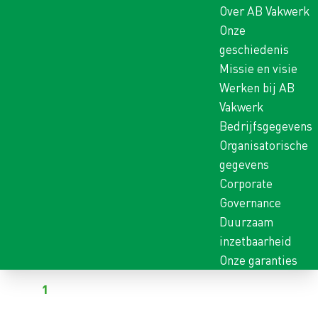
Over AB Vakwerk
Onze
geschiedenis
Missie en visie
Werken bij AB
Vakwerk
Bedrijfsgegevens
Organisatorische
gegevens
Corporate
Governance
Duurzaam
inzetbaarheid
Onze garanties
Terug naar vacatures
Al
1
kandidaat heeft gereageerd op deze vacature
WATERNAVELBESTRIJDE