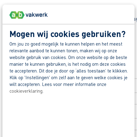
Zo maak je werk van jouw toekomst
Reageer nu op deze vacature. Al binnen 1 werkdag 
Deel deze vacature:
Mogen wij cookies gebruiken?
Waarom solliciteren via AB Vakwerk?
Snel naar een vast contract.
Om jou zo goed mogelijk te kunnen helpen en het meest
relevante aanbod te kunnen tonen, maken wij op onze
Beoordeeld door flexkrachten met een 9+.
website gebruik van cookies. Om onze website op de beste
Solliciteer direct
manier te kunnen gebruiken, is het nodig om deze cookies
Opleidingsvoucher van €1.000,00 voor een op
te accepteren. Dit doe je door op ‘alles toestaan’ te klikken.
Voornaam
*
Wil je meer weten over deze vacature, de mogeli
Klik op 'Instellingen' om zelf aan te geven welke cookies je
wilt accepteren. Lees voor meer informatie onze
mail naar jprins@abvakwerk.nl.
cookieverklaring
.
Achternaam
*
Postcode
*