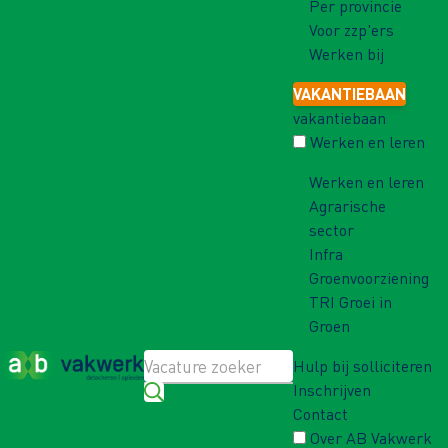
Per provincie
Voor zzp'ers
Werken bij
VAKANTIEBAAN
vakantiebaan
Werken en leren
Werken en leren
Agrarische
sector
Infra
Groenvoorziening
TRI Groei in
Groen
Hulp bij solliciteren
Inschrijven
Contact
Over AB Vakwerk