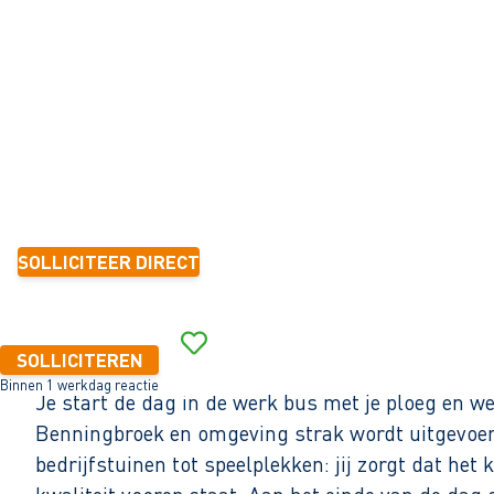
Benningbroek
32 - 40+ uur
Tijdelijk met zicht op vast
1-2 jaar
17,20 - 18,87 per uur
SOLLICITEER DIRECT
Binnen 1 werkdag reactie
SOLLICITEREN
Binnen 1 werkdag reactie
Je start de dag in de werk bus met je ploeg en we
Benningbroek en omgeving strak wordt uitgevoerd.
bedrijfstuinen tot speelplekken: jij zorgt dat h