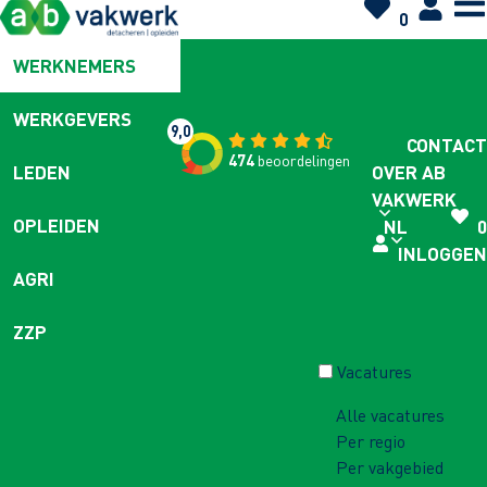
0
WERKNEMERS
WERKGEVERS
9,0
CONTACT
474
beoordelingen
OVER AB
LEDEN
VAKWERK
OPLEIDEN
NL
0
INLOGGEN
AGRI
ZZP
Vacatures
Alle vacatures
Per regio
Per vakgebied