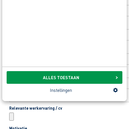
Toevoeging huisnummer
Woonplaats
*
Email
*
ALLES TOESTAAN
Telefoonnummer
*
Instellingen
Relevante werkervaring / cv
Motivatie