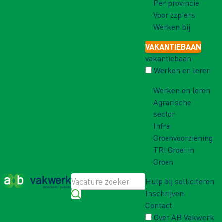
Per provincie
Voor zzp'ers
Werken bij
VAKANTIEBAAN
vakantiebaan
Werken en leren
Werken en leren
Agrarische
sector
Infra
Groenvoorziening
TRI Groei in
Groen
Hulp bij solliciteren
Inschrijven
Contact
Over AB Vakwerk