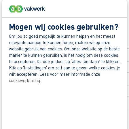
Deel deze vacature:
Reageer nu op deze vacature. Al binnen 1 werkdag 
Mogen wij cookies gebruiken?
Waarom solliciteren via AB Vakwerk?
Solliciteer direct
Om jou zo goed mogelijk te kunnen helpen en het meest
Snel naar een vast contract.
relevante aanbod te kunnen tonen, maken wij op onze
Voornaam
*
website gebruik van cookies. Om onze website op de beste
Beoordeeld door flexkrachten met een 9+.
manier te kunnen gebruiken, is het nodig om deze cookies
Opleidingsvoucher van € 1.000,00 voor een op
te accepteren. Dit doe je door op ‘alles toestaan’ te klikken.
Klik op 'Instellingen' om zelf aan te geven welke cookies je
Achternaam
*
Heb je eerst nog vragen? App, bel of mail dan me
wilt accepteren. Lees voor meer informatie onze
cookieverklaring
.
Postcode
*
Huisnummer
*