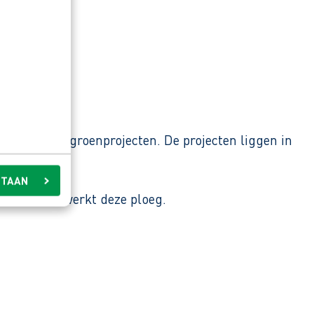
articuliere groenprojecten. De projecten liggen in
STAAN
 doen”, zo werkt deze ploeg.