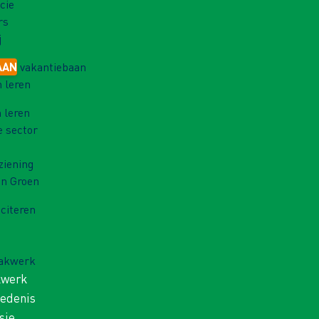
cie
rs
j
AAN
vakantiebaan
 leren
 leren
e sector
ziening
in Groen
iciteren
Vakwerk
kwerk
iedenis
sie