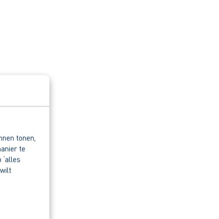
nnen tonen,
anier te
 ‘alles
wilt