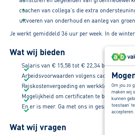
coachen van collega’s die extra ondersteunin
uitvoeren van onderhoud en aanleg van groen
Je werkt gemiddeld 36 uur per week. In de winter
Wat wij bieden
Salaris van € 15,58 tot € 22,34 bruto per uur
Mogen
Arbeidsvoorwaarden volgens cao Sociaal Werk
Om jou zo g
Reiskostenvergoeding en werkkleding.
maken wij o
Mogelijkheid om certificaten te behalen zoa
kunnen gebru
toestaan’ te
En er is meer. Ga met ons in gesprek en ont
accepteren.
Wat wij vragen