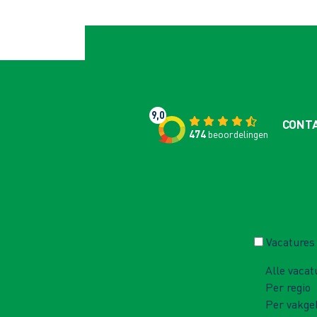
9,0
CONT
474
beoordelingen
Vacatures
Alle vacat
Per regio
Per vakge