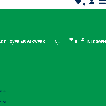
0
ACT
OVER AB VAKWERK
NL
0
INLOGGEN
ures
bied