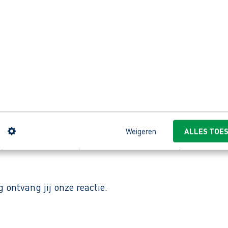
groen.
t zich richt op aanleg en onderhoud van openbare en p
n
Weigeren
ALLES TOE
gen we dat het netjes wordt en iedereen zijn werk kan
ontvang jij onze reactie.