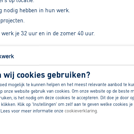
g nodig hebben in hun werk.
projecten.
 werk je 32 uur en in de zomer 40 uur.
, afhankelijk van ervaring.
 wij cookies gebruiken?
 inclusief pensioen en eindejaarsuitkering.
oed mogelijk te kunnen helpen en het meest relevante aanbod te ku
p onze website gebruik van cookies. Om onze website op de beste m
ls VCA en BHV.
iken, is het nodig om deze cookies te accepteren. Dit doe je door op
 klikken. Klik op 'Instellingen' om zelf aan te geven welke cookies je 
dek jouw voordelen.
 Lees voor meer informatie onze
cookieverklaring
.