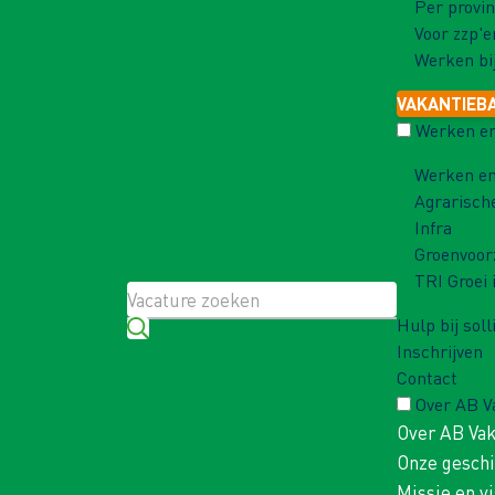
Per provin
Voor zzp'e
Werken bi
VAKANTIEB
Werken en
Werken en
Agrarisch
Infra
Groenvoor
TRI Groei 
Hulp bij soll
Inschrijven
Contact
Over AB 
Over AB Va
Onze gesch
Missie en vi