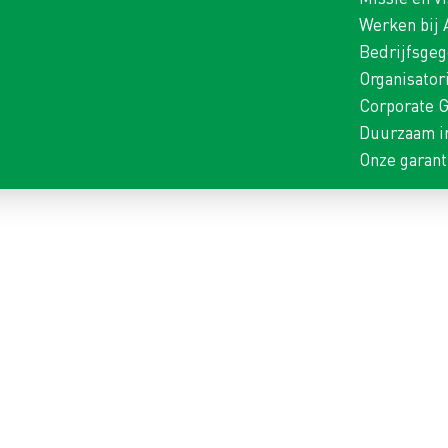
Werken bij
Bedrijfsge
Organisator
Corporate 
Duurzaam i
Onze garant
NING