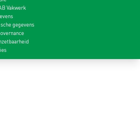
 AB Vakwerk
gevens
ische gegevens
Governance
nzetbaarheid
ies