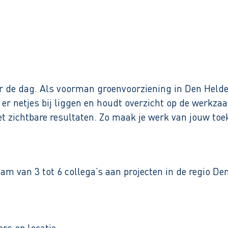
Binnen 1 werkdag reactie
oor de dag. Als voorman groenvoorziening in Den Helde
er netjes bij liggen en houdt overzicht op de werkza
et zichtbare resultaten. Zo maak je werk van jouw to
m van 3 tot 6 collega’s aan projecten in de regio Den
s op locatie.