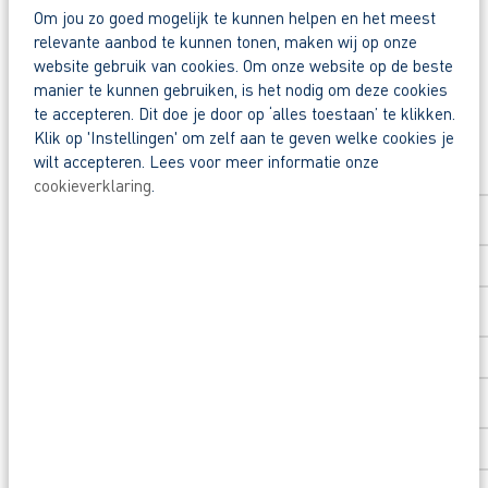
Reageer nu op deze vacature. Al binnen 1 werkdag 
Deel deze vacature:
Om jou zo goed mogelijk te kunnen helpen en het meest
relevante aanbod te kunnen tonen, maken wij op onze
website gebruik van cookies. Om onze website op de beste
Waarom solliciteren via AB Vakwerk?
manier te kunnen gebruiken, is het nodig om deze cookies
Snel naar een vast contract.
te accepteren. Dit doe je door op ‘alles toestaan’ te klikken.
Solliciteer direct
Beoordeeld door flexkrachten met een 9+.
Klik op 'Instellingen' om zelf aan te geven welke cookies je
wilt accepteren. Lees voor meer informatie onze
Opleidingsvoucher van €1.000,00 voor een op
Voornaam
*
cookieverklaring
.
Heb je eerst nog vragen? App, bel of mail dan m
Achternaam
*
Postcode
*
Huisnummer
*