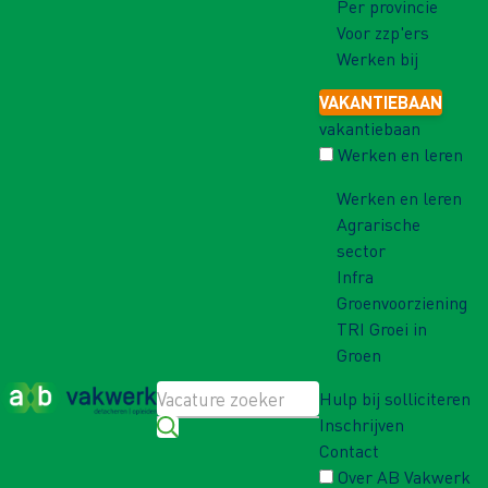
Per provincie
Voor zzp'ers
Werken bij
VAKANTIEBAAN
vakantiebaan
Werken en leren
Werken en leren
Agrarische
sector
Infra
Groenvoorziening
TRI Groei in
Groen
Hulp bij solliciteren
Inschrijven
Contact
Over AB Vakwerk