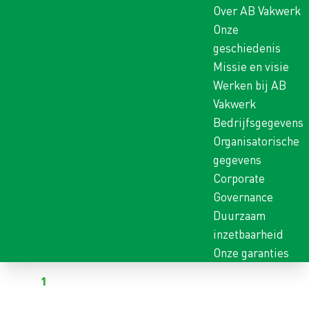
Over AB Vakwerk
Onze
geschiedenis
Missie en visie
Werken bij AB
Vakwerk
Bedrijfsgegevens
Organisatorische
gegevens
Corporate
Governance
Duurzaam
inzetbaarheid
Onze garanties
Terug naar vacatures
Al
1
kandidaat heeft gereageerd op deze vacature
VOORMAN