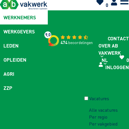
0
WERKNEMERS
WERKGEVERS
9,0
CONTACT
474
beoordelingen
OVER AB
LEDEN
VAKWERK
OPLEIDEN
NL
0
INLOGGEN
AGRI
ZZP
Vacatures
Alle vacatures
Per regio
Per vakgebied