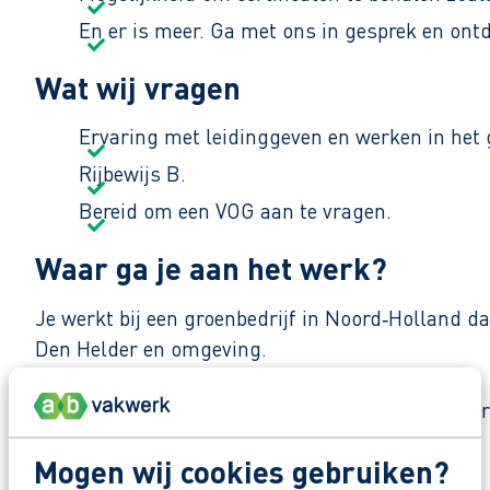
En er is meer. Ga met ons in gesprek en ont
Wat wij vragen
Ervaring met leidinggeven en werken in het 
Rijbewijs B.
Bereid om een VOG aan te vragen.
Waar ga je aan het werk?
Je werkt bij een groenbedrijf in Noord‑Holland da
Den Helder en omgeving.
De werkdag is praktisch en duidelijk. “Samen zor
Mogen wij cookies gebruiken?
Zo maak je werk van jouw toekomst