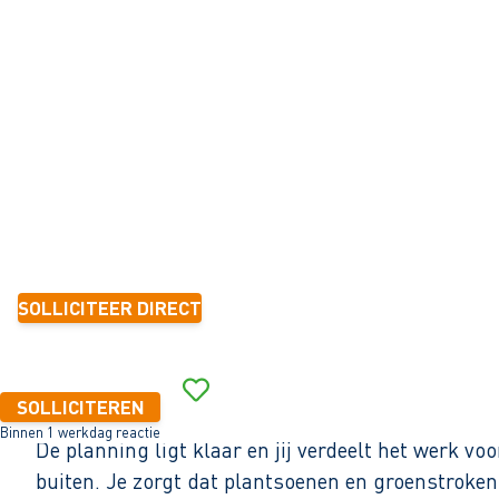
GROENVOORZIENING
Den Helder
32 - 40+ uur
Tijdelijk met zicht op vast
1-2 jaar
15,58 - 22,34 per uur
SOLLICITEER DIRECT
Binnen 1 werkdag reactie
SOLLICITEREN
Binnen 1 werkdag reactie
De planning ligt klaar en jij verdeelt het werk v
buiten. Je zorgt dat plantsoenen en groenstroken 