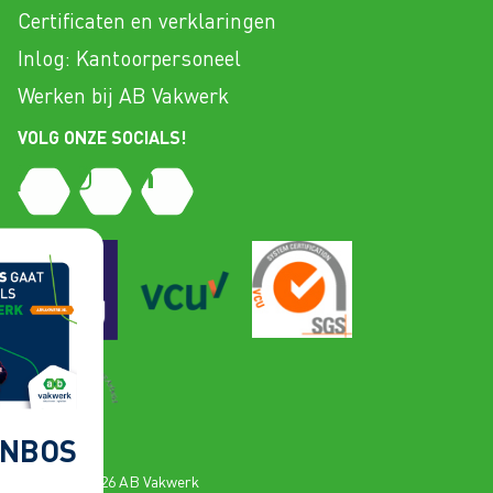
Certificaten en verklaringen
Inlog: Kantoorpersoneel
Werken bij AB Vakwerk
VOLG ONZE SOCIALS!
NBOS
Copyright 2026 AB Vakwerk