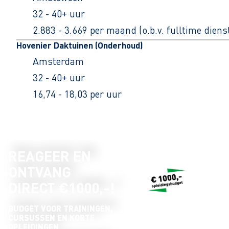
32 - 40+ uur
2.883 - 3.669 per maand (o.b.v. fulltime dien
Hovenier Daktuinen (Onderhoud)
Amsterdam
32 - 40+ uur
16,74 - 18,03 per uur
REAGEER EN
ONTVANG
DIRECT €1000,-!
BUDGET VOOR TRAININGEN,
CURSUSSEN EN KORTE
OPLEIDINGEN