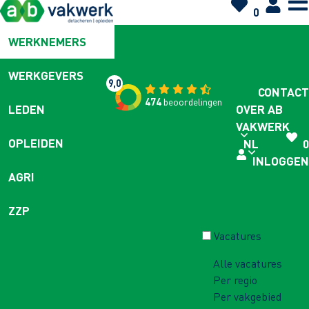
0
WERKNEMERS
WERKGEVERS
9,0
CONTACT
474
beoordelingen
OVER AB
LEDEN
VAKWERK
OPLEIDEN
NL
0
INLOGGEN
AGRI
ZZP
Vacatures
Alle vacatures
Per regio
Per vakgebied