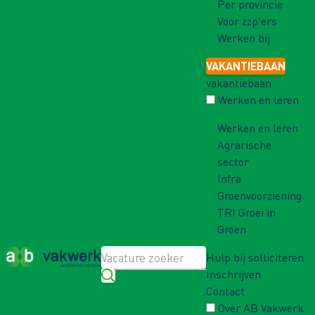
Per provincie
Voor zzp'ers
Werken bij
VAKANTIEBAAN
vakantiebaan
Werken en leren
Werken en leren
Agrarische
sector
Infra
Groenvoorziening
TRI Groei in
Groen
Hulp bij solliciteren
Inschrijven
Contact
Over AB Vakwerk