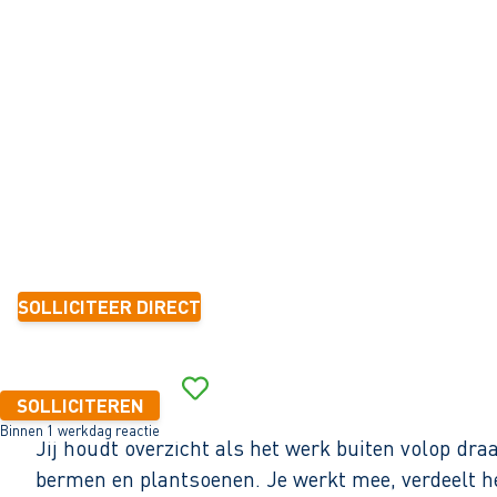
GROENVOORZIENING
Amsterdam
32 - 40+ uur
Tijdelijk met zicht op vast
3-5 jaar
3.000 - 3.900 per maand (o.b.v. fulltime dienstverband)
SOLLICITEER DIRECT
Binnen 1 werkdag reactie
SOLLICITEREN
Binnen 1 werkdag reactie
Jij houdt overzicht als het werk buiten volop dr
bermen en plantsoenen. Je werkt mee, verdeelt het