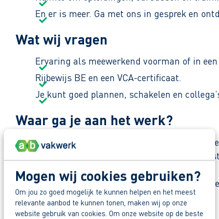
En er is meer. Ga met ons in gesprek en ont
Wat wij vragen
Ervaring als meewerkend voorman of in een v
Rijbewijs BE en een VCA-certificaat.
Je kunt goed plannen, schakelen en collega’
Waar ga je aan het werk?
Je gaat aan de slag bij een toonaangevende spele
Projecten variëren van woongebieden tot bedrijfst
werkprocessen en zicht op kwaliteit.
Mogen wij cookies gebruiken?
De werksfeer is nuchter en betrokken: “We sprek
Om jou zo goed mogelijk te kunnen helpen en het meest
werkvoorbereiding en uitvoering.
relevante aanbod te kunnen tonen, maken wij op onze
website gebruik van cookies. Om onze website op de beste