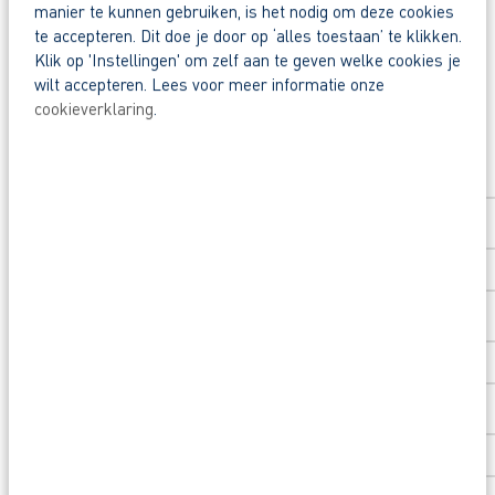
manier te kunnen gebruiken, is het nodig om deze cookies
Deel deze vacature:
te accepteren. Dit doe je door op ‘alles toestaan’ te klikken.
Klik op 'Instellingen' om zelf aan te geven welke cookies je
Zo maak je werk van jouw toekomst
wilt accepteren. Lees voor meer informatie onze
Reageer nu op deze vacature. Al binnen 1 werkdag
cookieverklaring
.
Solliciteer direct
Waarom solliciteren via AB Vakwerk?
Voornaam
*
Snel naar een vast contract.
Beoordeeld met een 9+ door onze flexkrachte
Opleidingsvoucher van € 1.000,00 om door te 
Achternaam
*
Nog vragen over deze vacature voor voorman gro
Postcode
*
Huisnummer
*