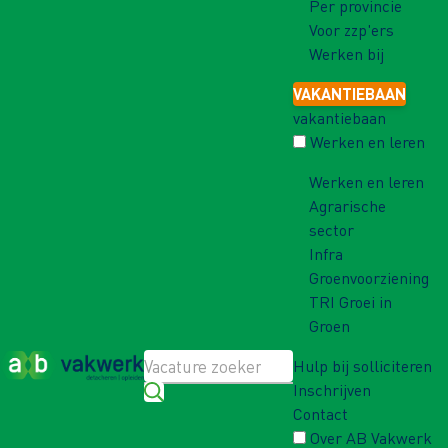
Per provincie
Voor zzp'ers
Werken bij
VAKANTIEBAAN
vakantiebaan
Werken en leren
Werken en leren
Agrarische
sector
Infra
Groenvoorziening
TRI Groei in
Groen
Hulp bij solliciteren
Inschrijven
Contact
Over AB Vakwerk