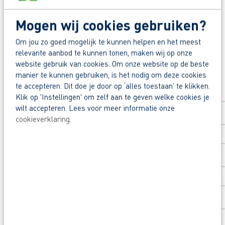
Zo maak je werk van jouw toekomst
Reageer nu op deze vacature. Al binnen 1 werkdag 
Deel deze vacature:
Mogen wij cookies gebruiken?
Om jou zo goed mogelijk te kunnen helpen en het meest
Waarom solliciteren via AB Vakwerk?
relevante aanbod te kunnen tonen, maken wij op onze
Snel naar een vast contract.
website gebruik van cookies. Om onze website op de beste
Solliciteer direct
Beoordeeld door flexkrachten met een 9+.
manier te kunnen gebruiken, is het nodig om deze cookies
te accepteren. Dit doe je door op ‘alles toestaan’ te klikken.
Opleidingsvoucher van €1.000,00 voor een op
Voornaam
*
Klik op 'Instellingen' om zelf aan te geven welke cookies je
wilt accepteren. Lees voor meer informatie onze
cookieverklaring
.
Heb je eerst nog vragen? App, bel of mail dan 
Achternaam
*
Postcode
*
Huisnummer
*