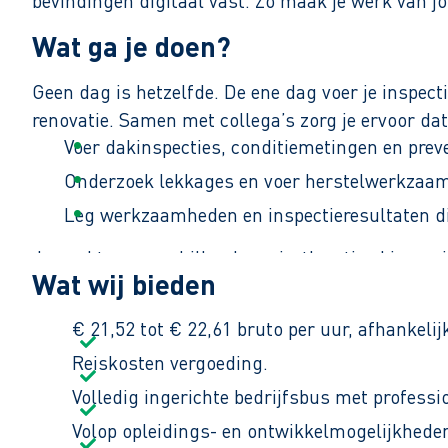
bevindingen digitaal vast. Zo maak je werk van 
Wat ga je doen?
Geen dag is hetzelfde. De ene dag voer je inspect
renovatie. Samen met collega’s zorg je ervoor dat 
Voer dakinspecties, conditiemetingen en prev
Onderzoek lekkages en voer herstelwerkzaam
Leg werkzaamheden en inspectieresultaten di
Je werkt op verschillende projectlocaties binnen j
Wat wij bieden
dat je graag doet.
€ 21,52 tot € 22,61 bruto per uur, afhankelij
Reiskosten vergoeding.
Volledig ingerichte bedrijfsbus met profess
Volop opleidings- en ontwikkelmogelijkhede