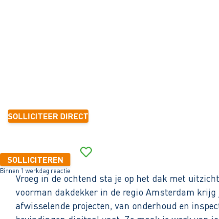
Amsterdam
32 - 40+ uur
Tijdelijk met zicht op vast
3-5 jaar
21,52 - 22,61 per uur
SOLLICITEER DIRECT
Binnen 1 werkdag reactie
SOLLICITEREN
Binnen 1 werkdag reactie
Vroeg in de ochtend sta je op het dak met uitzich
voorman dakdekker in de regio Amsterdam krijg je 
afwisselende projecten, van onderhoud en inspect