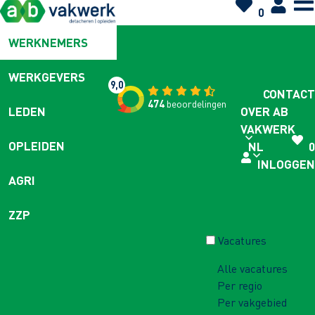
0
WERKNEMERS
WERKGEVERS
9,0
CONTACT
474
beoordelingen
OVER AB
LEDEN
VAKWERK
OPLEIDEN
NL
0
INLOGGEN
AGRI
ZZP
Vacatures
Alle vacatures
Per regio
Per vakgebied