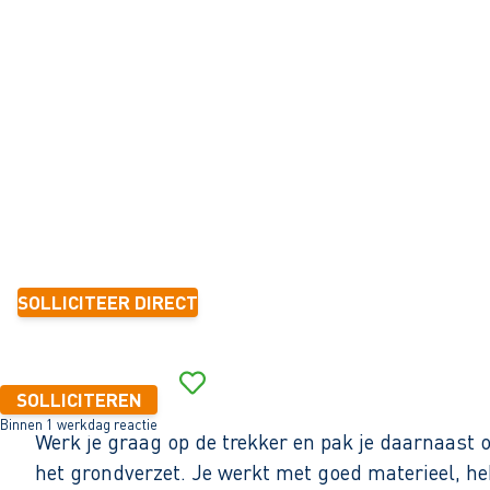
GRONDVERZET
Regio Sneek
32 - 40+ uur
Vast
< 6 maanden
15,00 - 19,10 per uur
SOLLICITEER DIRECT
Binnen 1 werkdag reactie
SOLLICITEREN
Binnen 1 werkdag reactie
Werk je graag op de trekker en pak je daarnaast 
het grondverzet. Je werkt met goed materieel, he