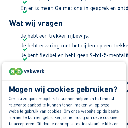
En er is meer. Ga met ons in gesprek en ont
Wat wij vragen
Je hebt een trekker rijbewijs.
Je hebt ervaring met het rijden op een trekke
Je bent flexibel en hebt geen 9-tot-5-mentali
Waar ga je aan het werk?
Je komt te werken bij een echt familiebedrijf in
Mogen wij cookies gebruiken?
materieel. De sfeer is nuchter en collegiaal: sa
Om jou zo goed mogelijk te kunnen helpen en het meest
relevante aanbod te kunnen tonen, maken wij op onze
Zo maak je werk van jouw toekomst
website gebruik van cookies. Om onze website op de beste
manier te kunnen gebruiken, is het nodig om deze cookies
Reageer nu op deze vacature. Al binnen 1 werkdag 
te accepteren. Dit doe je door op ‘alles toestaan’ te klikken.