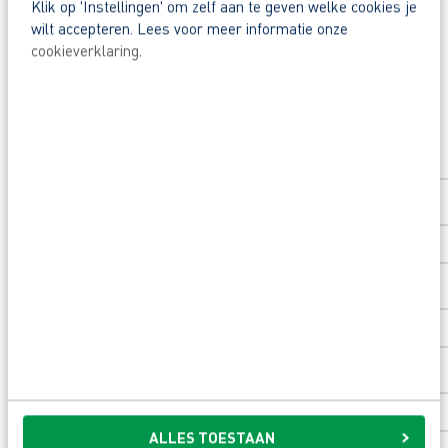
Klik op 'Instellingen' om zelf aan te geven welke cookies je
Deel deze vacature:
wilt accepteren. Lees voor meer informatie onze
Waarom solliciteren via AB Vakwerk?
cookieverklaring
.
Snel naar een vast contract.
Beoordeeld door flexkrachten met een 9+.
Solliciteer direct
Opleidingsvoucher van €1.000,00 voor een op
Voornaam
*
Heb je eerst nog vragen? App, bel of mail dan
Achternaam
*
Postcode
*
Huisnummer
*
ALLES TOESTAAN