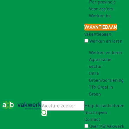
Per provincie
Voor zzp'ers
Werken bij
VAKANTIEBAAN
vakantiebaan
Werken en leren
Werken en leren
Agrarische
sector
Infra
Groenvoorziening
TRI Groei in
Groen
Hulp bij solliciteren
Inschrijven
Contact
Over AB Vakwerk