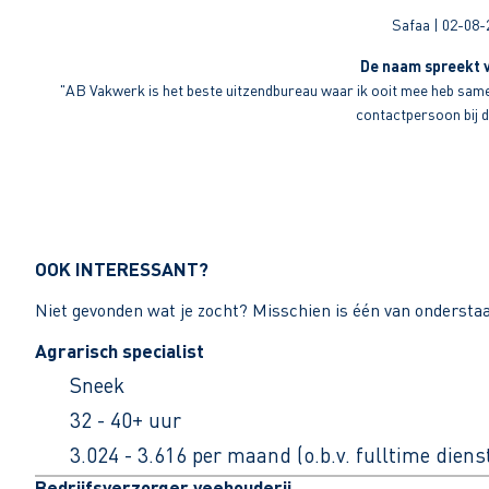
Safaa | 02-08-
De naam spreekt v
"AB Vakwerk is het beste uitzendbureau waar ik ooit mee heb sameng
contactpersoon bij di
OOK INTERESSANT?
Niet gevonden wat je zocht? Misschien is één van ondersta
Agrarisch specialist
Sneek
32 - 40+ uur
3.024 - 3.616 per maand (o.b.v. fulltime dien
Bedrijfsverzorger veehouderij