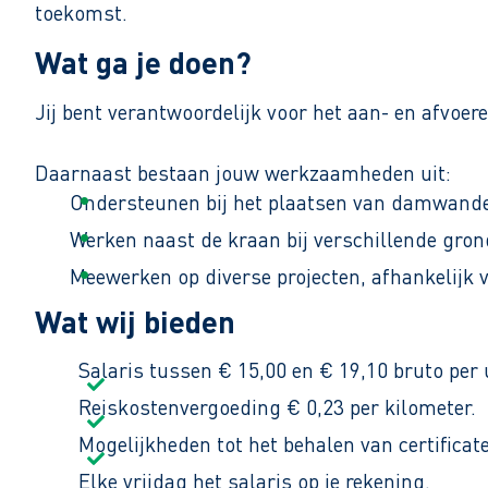
toekomst.
Wat ga je doen?
Jij bent verantwoordelijk voor het aan- en afvoer
Daarnaast bestaan jouw werkzaamheden uit:
Ondersteunen bij het plaatsen van damwande
Werken naast de kraan bij verschillende gr
Meewerken op diverse projecten, afhankelijk 
Wat wij bieden
Doordat het bedrijf veel verschillende diensten aa
mentaliteit, maar aanpakken wanneer het werk e
Salaris tussen € 15,00 en € 19,10 bruto per 
Reiskostenvergoeding € 0,23 per kilometer.
Mogelijkheden tot het behalen van certificate
Elke vrijdag het salaris op je rekening.