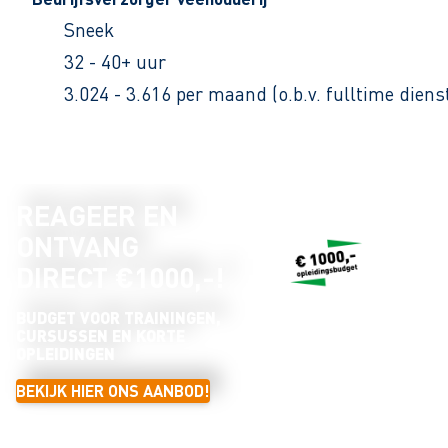
Sneek
32 - 40+ uur
3.024 - 3.616 per maand (o.b.v. fulltime dien
REAGEER EN
ONTVANG
DIRECT €1000,-!
BUDGET VOOR TRAININGEN,
CURSUSSEN EN KORTE
OPLEIDINGEN
BEKIJK HIER ONS AANBOD!