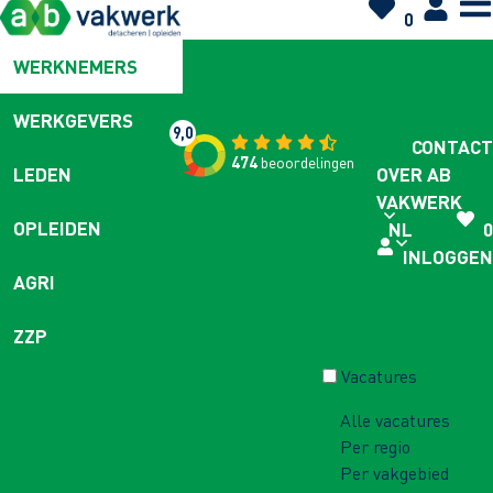
0
WERKNEMERS
WERKGEVERS
9,0
CONTACT
474
beoordelingen
OVER AB
LEDEN
VAKWERK
OPLEIDEN
NL
0
INLOGGEN
AGRI
ZZP
Vacatures
Alle vacatures
Per regio
Per vakgebied