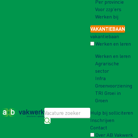
Per provincie
Voor zzp'ers
Werken bij
VAKANTIEBAAN
vakantiebaan
Werken en leren
Werken en leren
Agrarische
sector
Infra
Groenvoorziening
TRI Groei in
Groen
Hulp bij solliciteren
Inschrijven
Contact
Over AB Vakwerk