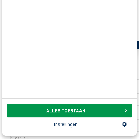
Solliciteer direct
Voornaam
*
Achternaam
*
ALLES TOESTAAN
Instellingen
Postcode
*