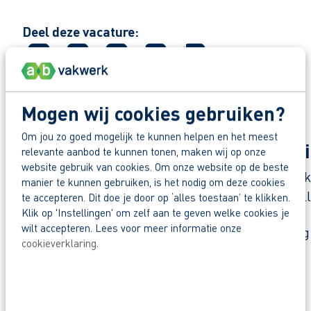
Zo maak je werk van je toekomst
Deel deze vacature:
Reageer nu op deze vacature. Al binnen 1 werkdag 
Waarom solliciteren via AB Vakwerk?
Mogen wij cookies gebruiken?
Snel naar een vast contract.
Om jou zo goed mogelijk te kunnen helpen en het meest
Werken bij Stoop Groenvoorzien
Beoordeeld door flexkrachten met een 9+.
relevante aanbod te kunnen tonen, maken wij op onze
website gebruik van cookies. Om onze website op de beste
Opleidingsvoucher van € 1.000,00 voor een op
Stoop Groenvoorziening is een ervaren en betrokk
manier te kunnen gebruiken, is het nodig om deze cookies
vergroenen van de openbare ruimte in Noord-Holla
te accepteren. Dit doe je door op ‘alles toestaan’ te klikken.
Heb je eerst nog vragen? App, bel of mail dan me
Klik op 'Instellingen' om zelf aan te geven welke cookies je
wilt accepteren. Lees voor meer informatie onze
Wil je wel aan de slag bij Stoop Groenvoorziening
cookieverklaring
.