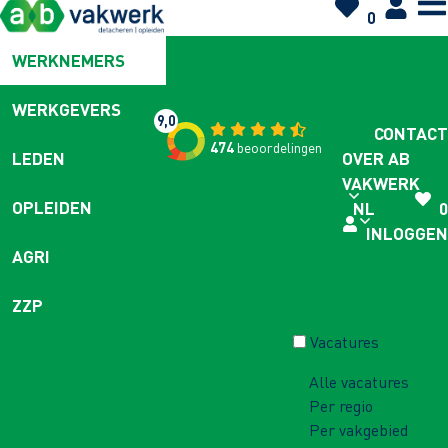
0
WERKNEMERS
WERKGEVERS
9,0
CONTACT
474
beoordelingen
OVER AB
LEDEN
VAKWERK
OPLEIDEN
NL
0
INLOGGEN
AGRI
ZZP
Vacatures
Alle vacatures
Per regio
Per vakgebied