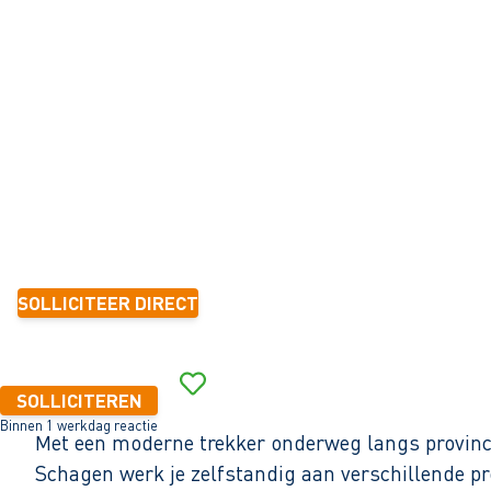
GROENVOORZIENING
Waarland
32 - 40+ uur
Tijdelijk met zicht op vast
6 mnd.-1 jaar
15,24 - 18,41 per uur
SOLLICITEER DIRECT
Binnen 1 werkdag reactie
SOLLICITEREN
Binnen 1 werkdag reactie
Met een moderne trekker onderweg langs provinc
Schagen werk je zelfstandig aan verschillende p