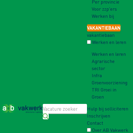
Per provincie
Voor zzp'ers
Werken bij
VAKANTIEBAAN
vakantiebaan
Werken en leren
Werken en leren
Agrarische
sector
Infra
Groenvoorziening
TRI Groei in
Groen
Hulp bij solliciteren
Inschrijven
Contact
Over AB Vakwerk