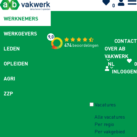
0
WERKNEMERS
WERKGEVERS
9,0
CONTACT
474
beoordelingen
OVER AB
LEDEN
VAKWERK
OPLEIDEN
NL
0
INLOGGEN
AGRI
ZZP
Vacatures
Alle vacatures
Per regio
Per vakgebied