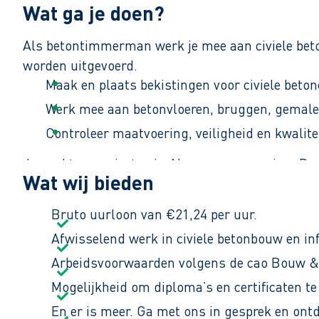
Wat ga je doen?
Als betontimmerman werk je mee aan civiele beton
worden uitgevoerd.
Maak en plaats bekistingen voor civiele beton
Werk mee aan betonvloeren, bruggen, gemalen
Controleer maatvoering, veiligheid en kwalite
Je werkt op projecten in Almere en omgeving. De e
Wat wij bieden
Je werkt samen met vakmensen die weten wat er
Bruto uurloon van €21,24 per uur.
Afwisselend werk in civiele betonbouw en inf
Arbeidsvoorwaarden volgens de cao Bouw & 
Mogelijkheid om diploma’s en certificaten te
En er is meer. Ga met ons in gesprek en ont