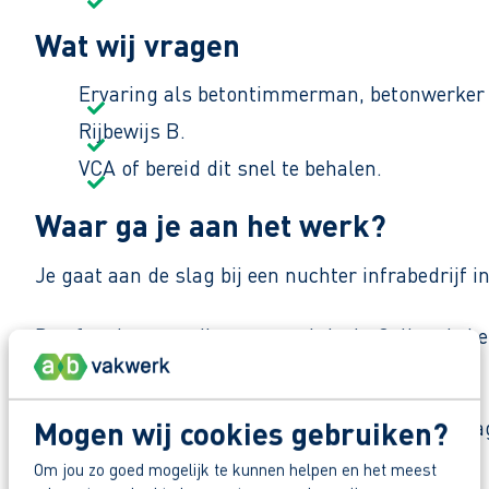
Wat wij vragen
Ervaring als betontimmerman, betonwerker
Rijbewijs B.
VCA of bereid dit snel te behalen.
Waar ga je aan het werk?
Je gaat aan de slag bij een nuchter infrabedrijf 
De sfeer is open, direct en praktisch. Collega’s 
Zo maak je werk van je toekomst
Mogen wij cookies gebruiken?
Reageer nu op deze vacature. Al binnen 1 werkdag 
Deel deze vacature:
Om jou zo goed mogelijk te kunnen helpen en het meest
Waarom solliciteren via AB Vakwerk?