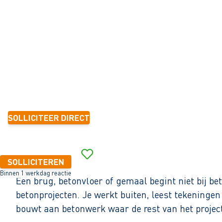
Almere
32 - 40+ uur
Tijdelijk met zicht op vast
1-2 jaar
21,24 per uur
SOLLICITEER DIRECT
Binnen 1 werkdag reactie
SOLLICITEREN
Binnen 1 werkdag reactie
Een brug, betonvloer of gemaal begint niet bij b
betonprojecten. Je werkt buiten, leest tekeningen
bouwt aan betonwerk waar de rest van het projec