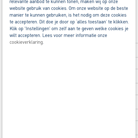
relevante aanbod te kunnen tonen, maken wij op onze
Snel naar een vast contract.
website gebruik van cookies. Om onze website op de beste
manier te kunnen gebruiken, is het nodig om deze cookies
Beoordeeld door flexkrachten met een 9+.
te accepteren. Dit doe je door op ‘alles toestaan’ te klikken.
Solliciteer direct
Klik op 'Instellingen' om zelf aan te geven welke cookies je
Opleidingsvoucher van € 1.000,00 voor een op
wilt accepteren. Lees voor meer informatie onze
Voornaam
*
Nog vragen over deze vacature voor betontimmerm
cookieverklaring
.
Achternaam
*
Postcode
*
Huisnummer
*