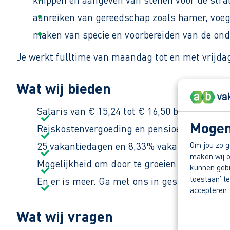
aanreiken van gereedschap zoals hamer, voe
maken van specie en voorbereiden van de ond
Je werkt fulltime van maandag tot en met vrijdag
Wat wij bieden
Salaris van € 15,24 tot € 16,50 bruto per uur
Mogen
Reiskostenvergoeding en pensioen via de cao
Om jou zo g
25 vakantiedagen en 8,33% vakantiegeld.
maken wij o
Mogelijkheid om door te groeien in het vak.
kunnen gebru
toestaan’ te
En er is meer. Ga met ons in gesprek en ont
accepteren.
Wat wij vragen