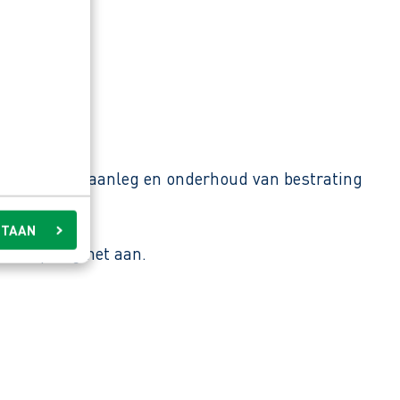
n bestaan uit aanleg en onderhoud van bestrating
STAAN
 deze ploeg het aan.