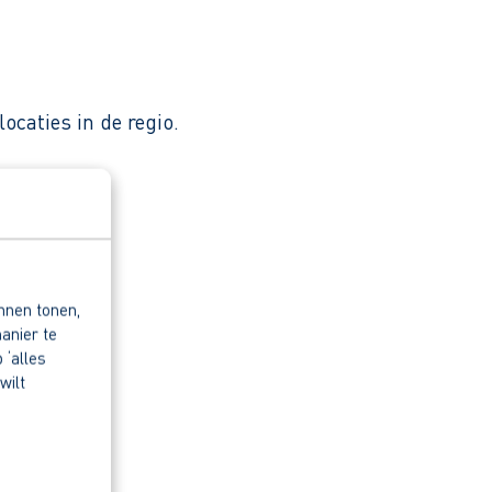
caties in de regio.
nnen tonen,
anier te
 ‘alles
wilt