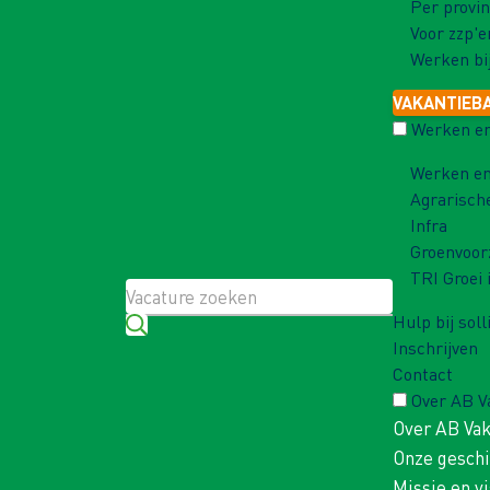
Per provin
Voor zzp'e
Werken bi
VAKANTIEB
Werken en
Werken en
Agrarisch
Infra
Groenvoor
TRI Groei 
Hulp bij soll
Inschrijven
Contact
Over AB 
Over AB Va
Onze gesch
Missie en vi