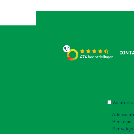
9,0
CONT
474
beoordelingen
Vacatures
Alle vacat
Per regio
Per vakge