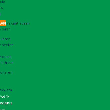
cie
rs
j
AAN
vakantiebaan
 leren
 leren
e sector
ziening
in Groen
iciteren
Vakwerk
kwerk
iedenis
sie