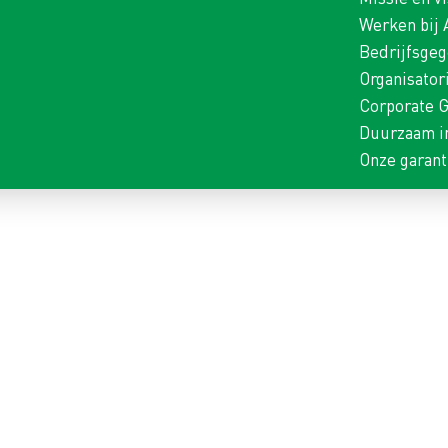
Werken bij
Bedrijfsge
Organisator
Corporate 
Duurzaam i
Onze garant
AN