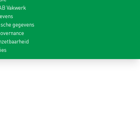
 AB Vakwerk
gevens
ische gegevens
Governance
nzetbaarheid
ies