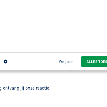
a AB Vakwerk).
 is binnen de grond-, weg- en waterbouw. De projecte
n
Weigeren
ALLES TOE
ken we door en zorgen we dat het goed ligt”, zo pakt
ontvang jij onze reactie.