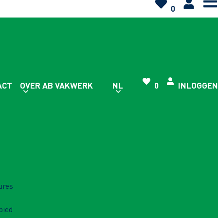
0
ACT
OVER AB VAKWERK
NL
0
INLOGGEN
ures
bied