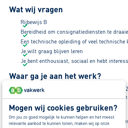
Wat wij vragen
Rijbewijs B
Bereidheid om consignatiediensten te draai
Een technische opleiding of veel technische 
Je wilt graag blijven leren
Je bent enthousiast, sociaal en hebt interes
Waar ga je aan het werk?
Je werkt bij een groeiend bedrijf in Middenmeer.
melkinstallaties van DeLaval. Sinds 2019 hebben z
Mogen wij cookies gebruiken?
Zo maak je werk van jouw toekomst
Om jou zo goed mogelijk te kunnen helpen en het meest
Reageer nu op deze vacature. Al binnen 1 werkdag 
relevante aanbod te kunnen tonen, maken wij op onze