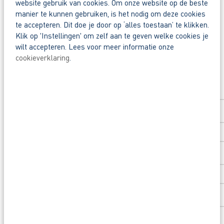
website gebruik van cookies. Om onze website op de beste
manier te kunnen gebruiken, is het nodig om deze cookies
Waarom solliciteren via AB Vakwerk?
Deel deze vacature:
te accepteren. Dit doe je door op ‘alles toestaan’ te klikken.
Snel naar een vast contract.
Klik op 'Instellingen' om zelf aan te geven welke cookies je
Beoordeeld door flexkrachten met een 9+.
wilt accepteren. Lees voor meer informatie onze
cookieverklaring
.
Opleidingsvoucher van €1.000,00 voor een op
Solliciteer direct
Heb je eerst nog vragen? App, bel of mail dan m
Voornaam
*
Achternaam
*
Postcode
*
Huisnummer
*