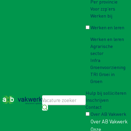
Per provincie
Voor zzp'ers
Werken bij
Werken en leren
Werken en leren
Agrarische
sector
Infra
Groenvoorziening
TRI Groei in
Groen
Hulp bij solliciteren
Inschrijven
Contact
Over AB Vakwerk
Over AB Vakwerk
Onze