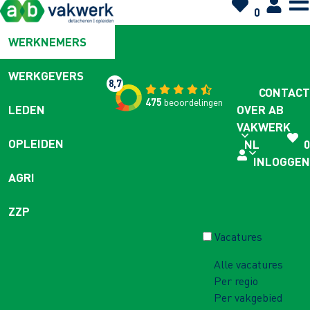
0
WERKNEMERS
WERKGEVERS
8,7
CONTACT
475
beoordelingen
OVER AB
LEDEN
VAKWERK
OPLEIDEN
NL
0
INLOGGEN
AGRI
ZZP
Vacatures
Alle vacatures
Per regio
Per vakgebied