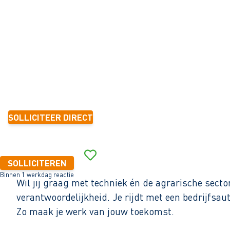
Middenmeer
32 - 40+ uur
Tijdelijk met zicht op vast
< 6 maanden
2.800 - 5.000 per maand (o.b.v. fulltime dienstverband)
SOLLICITEER DIRECT
Binnen 1 werkdag reactie
SOLLICITEREN
Binnen 1 werkdag reactie
Wil jij graag met techniek én de agrarische secto
verantwoordelijkheid. Je rijdt met een bedrijfsaut
Zo maak je werk van jouw toekomst.