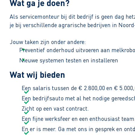
Wat ga je doen?
Als servicemonteur bij dit bedrijf is geen dag he
je bij verschillende agrarische bedrijven in Noord
Jouw taken zijn onder andere:
Preventief onderhoud uitvoeren aan melkrob
Nieuwe systemen testen en installeren
Storingen opsporen en oplossen
Wat wij bieden
Gebruikers uitleg en advies geven over het g
Een salaris tussen de € 2.800,00 en € 5.000
Af en toe meedraaien in een 24‑uurs consigna
Een bedrijfsauto met al het nodige gereedsc
Standaard werk je van maandag tot en met vrijdag
Zicht op een vast contract.
Een fijne werksfeer en een enthousiast team
En er is meer. Ga met ons in gesprek en ont