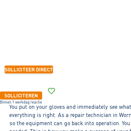
Wormerveer
32 - 40+ uur
Tijdelijk met zicht op vast
6 mnd.-1 jaar
16,70 per uur
SOLLICITEER DIRECT
Binnen 1 werkdag reactie
SOLLICITEREN
Binnen 1 werkdag reactie
You put on your gloves and immediately see what 
everything is right. As a repair technician in Wo
so the equipment can go back into operation. You