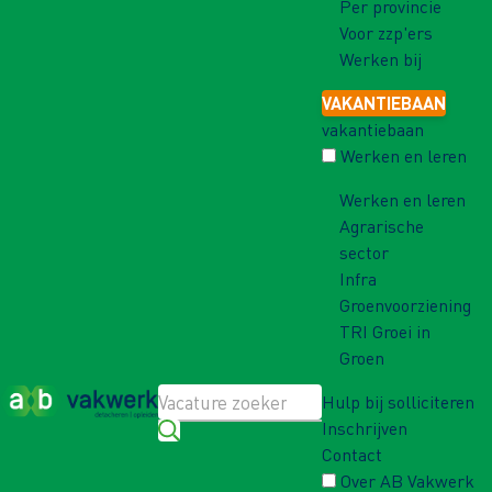
Per provincie
Voor zzp'ers
Werken bij
VAKANTIEBAAN
vakantiebaan
Werken en leren
Werken en leren
Agrarische
sector
Infra
Groenvoorziening
TRI Groei in
Groen
Hulp bij solliciteren
Inschrijven
Contact
Over AB Vakwerk