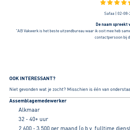
Safaa | 02-08-
De naam spreekt v
"AB Vakwerk is het beste uitzendbureau waar ik ooit mee heb sameng
contactpersoon bij di
OOK INTERESSANT?
Niet gevonden wat je zocht? Misschien is één van ondersta
Assemblagemedewerker
Alkmaar
32 - 40+ uur
2.600 - 3.500 per maand (o.b.v. fulltime dien