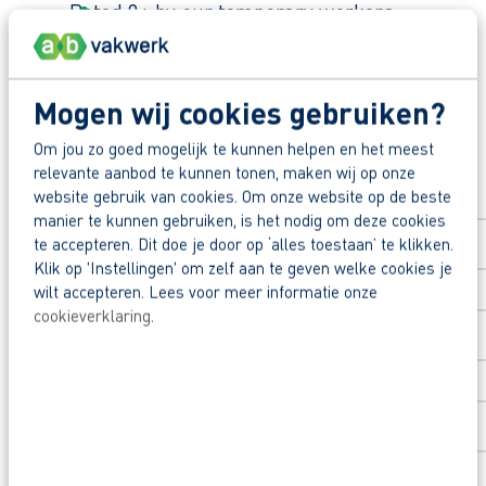
Rated 9+ by our temporary workers.
Deel deze vacature:
Training voucher worth € 1,000.00 for a cours
Do you have any questions first? Call, app or em
Mogen wij cookies gebruiken?
Om jou zo goed mogelijk te kunnen helpen en het meest
Solliciteer direct
relevante aanbod te kunnen tonen, maken wij op onze
website gebruik van cookies. Om onze website op de beste
Voornaam
*
manier te kunnen gebruiken, is het nodig om deze cookies
te accepteren. Dit doe je door op ‘alles toestaan’ te klikken.
Klik op 'Instellingen' om zelf aan te geven welke cookies je
wilt accepteren. Lees voor meer informatie onze
Achternaam
*
cookieverklaring
.
Postcode
*
Huisnummer
*