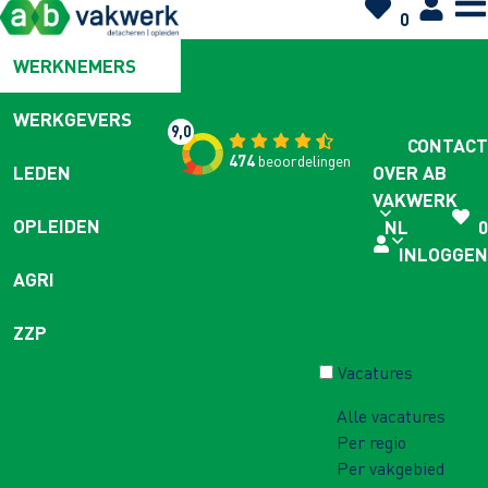
0
WERKNEMERS
WERKGEVERS
9,0
CONTACT
474
beoordelingen
OVER AB
LEDEN
VAKWERK
OPLEIDEN
NL
0
INLOGGEN
AGRI
ZZP
Vacatures
Alle vacatures
Per regio
Per vakgebied