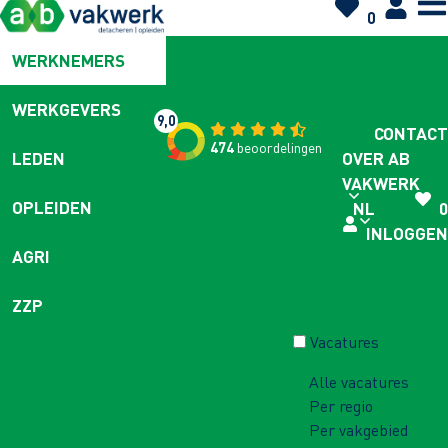
0
WERKNEMERS
WERKGEVERS
9,0
CONTACT
474
beoordelingen
OVER AB
LEDEN
VAKWERK
OPLEIDEN
NL
0
INLOGGEN
AGRI
ZZP
Vacatures
Alle vacatures
Per regio
Per vakgebied