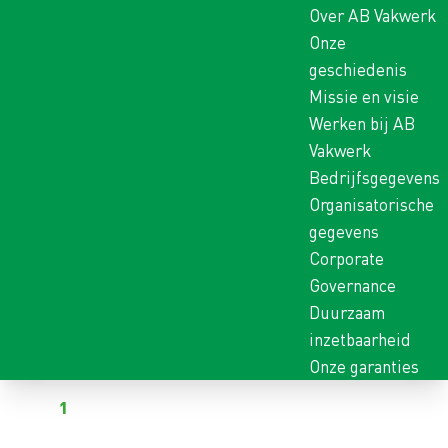
Over AB Vakwerk
Onze
geschiedenis
Missie en visie
Werken bij AB
Vakwerk
Bedrijfsgegevens
Organisatorische
gegevens
Corporate
Governance
Duurzaam
inzetbaarheid
Onze garanties
Terug naar vacatures
Al
1
kandidaat heeft gereageerd op deze vacature
PRODUCTIEMEDEWERKE