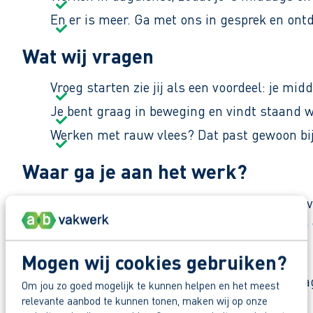
En er is meer. Ga met ons in gesprek en ont
Wat wij vragen
Vroeg starten zie jij als een voordeel: je midd
Je bent graag in beweging en vindt staand 
Werken met rauw vlees? Dat past gewoon bij 
Waar ga je aan het werk?
Je gaat aan de slag bij een gespecialiseerd vlee
door heel Nederland. De werksfeer is nuchter en c
Mogen wij cookies gebruiken?
Zo maak je werk van jouw toekomst
Reageer nu op deze vacature. Al binnen 1 werkdag 
Om jou zo goed mogelijk te kunnen helpen en het meest
relevante aanbod te kunnen tonen, maken wij op onze