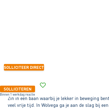
R SLAGERIJ
WOLVEGA
32 - 40+ uur
Tijdelijk met zicht op vast
< 6 maanden
2.600 - 3.270 per maand (o.b.v. fulltime dienstverband)
SOLLICITEER DIRECT
Binnen 1 werkdag reactie
SOLLICITEREN
Binnen 1 werkdag reactie
Zin in een baan waarbij je lekker in beweging be
veel vrije tijd. In Wolvega ga je aan de slag bij e