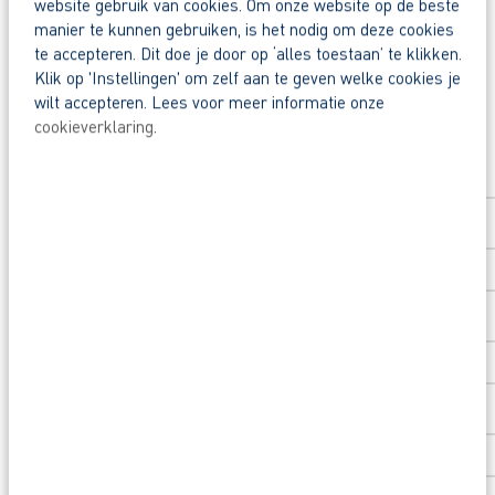
website gebruik van cookies. Om onze website op de beste
Waarom solliciteren via AB Vakwerk?
Deel deze vacature:
manier te kunnen gebruiken, is het nodig om deze cookies
Snel naar een vast contract.
te accepteren. Dit doe je door op ‘alles toestaan’ te klikken.
Beoordeeld door flexkrachten met een 9+.
Klik op 'Instellingen' om zelf aan te geven welke cookies je
wilt accepteren. Lees voor meer informatie onze
Opleidingsvoucher van €1.000,00 voor een op
cookieverklaring
.
Solliciteer direct
Voornaam
*
Heb je eerst nog vragen? App, bel of mail dan 
Achternaam
*
Postcode
*
Huisnummer
*