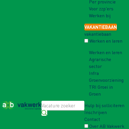
Per provincie
Voor zzp'ers
Werken bij
VAKANTIEBAAN
vakantiebaan
Werken en leren
Werken en leren
Agrarische
sector
Infra
Groenvoorziening
TRI Groei in
Groen
Hulp bij solliciteren
Inschrijven
Contact
Over AB Vakwerk