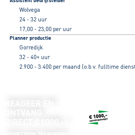
Assistent bedrijfsleider
Wolvega
24 - 32 uur
17,00 - 23,00 per uur
Planner productie
Gorredijk
32 - 40+ uur
2.900 - 3.400 per maand (o.b.v. fulltime dien
REAGEER EN
ONTVANG
DIRECT €1000,-!
BUDGET VOOR TRAININGEN,