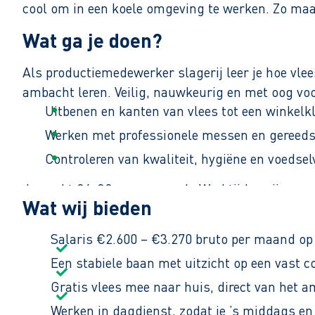
cool om in een koele omgeving te werken. Zo maa
Wat ga je doen?
Als productiemedewerker slagerij leer je hoe vle
ambacht leren. Veilig, nauwkeurig en met oog voo
Uitbenen en kanten van vlees tot een winkelk
Werken met professionele messen en gereed
Controleren van kwaliteit, hygiëne en voedsel
Je werkt 24–32 uur per week. Werktijden zijn van 
Wat wij bieden
krijgt ook vlees naar huis!
Salaris €2.600 – €3.270 bruto per maand op 
Een stabiele baan met uitzicht op een vast c
Gratis vlees mee naar huis, direct van het a
Werken in dagdienst, zodat je ’s middags en 