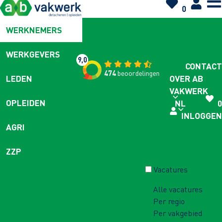
0
WERKNEMERS
WERKGEVERS
9,0
CONTACT
474
beoordelingen
OVER AB
LEDEN
VAKWERK
OPLEIDEN
NL
0
INLOGGEN
AGRI
ZZP
Vacatures
Alle vacatures
Per regio
Per vakgebied