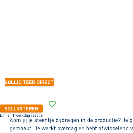
R KERAMIEK
Makkum
32 - 40+ uur
Tijdelijk met zicht op vast
< 6 maanden
16,23 - 16,96 per uur
SOLLICITEER DIRECT
Binnen 1 werkdag reactie
SOLLICITEREN
Binnen 1 werkdag reactie
Kom jij je steentje bijdragen in de productie? J
gemaakt. Je werkt overdag en hebt afwisselend we