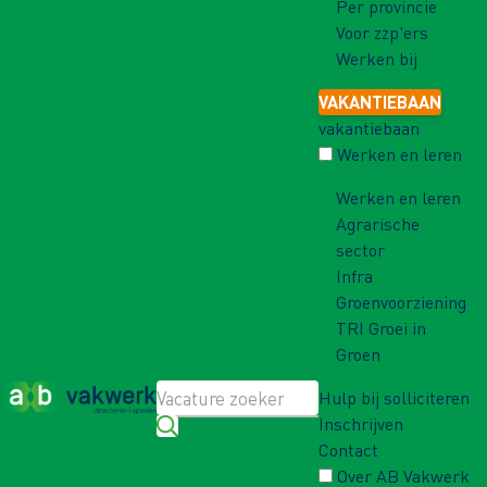
Per provincie
Voor zzp'ers
Werken bij
VAKANTIEBAAN
vakantiebaan
Werken en leren
Werken en leren
Agrarische
sector
Infra
Groenvoorziening
TRI Groei in
Groen
Hulp bij solliciteren
Inschrijven
Contact
Over AB Vakwerk