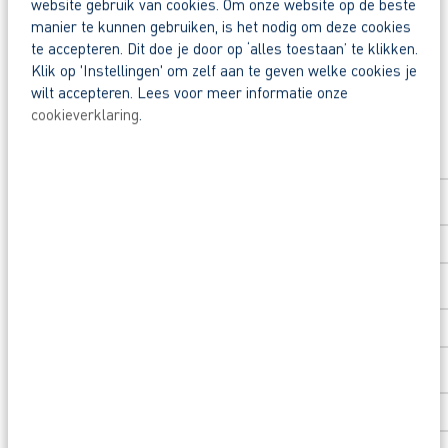
website gebruik van cookies. Om onze website op de beste
Deel deze vacature:
manier te kunnen gebruiken, is het nodig om deze cookies
Waarom solliciteren via AB Vakwerk?
te accepteren. Dit doe je door op ‘alles toestaan’ te klikken.
Snel naar een vast contract.
Klik op 'Instellingen' om zelf aan te geven welke cookies je
wilt accepteren. Lees voor meer informatie onze
Beoordeeld door flexkrachten met een 9+.
cookieverklaring
.
Solliciteer direct
Opleidingsvoucher van €1.000,00 voor een op
Voornaam
*
Heb je eerst nog vragen? App, bel of mail dan 
Achternaam
*
Postcode
*
Huisnummer
*