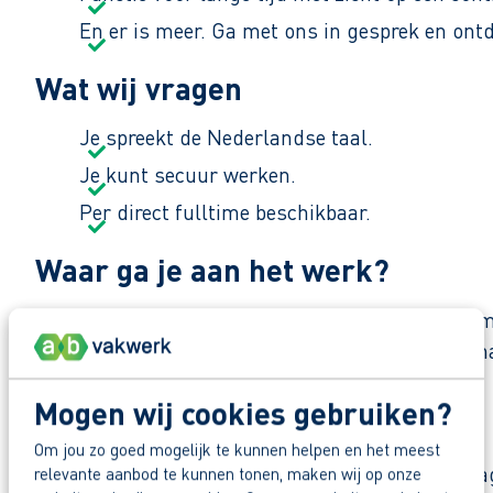
En er is meer. Ga met ons in gesprek en ont
Wat wij vragen
Je spreekt de Nederlandse taal.
Je kunt secuur werken.
Per direct fulltime beschikbaar.
Waar ga je aan het werk?
Je gaat aan de slag bij een familiebedrijf dat a
kunstwerken. Het bedrijf is bekend om zijn vakm
een sterke focus op duurzaamheid en innovatie.
Mogen wij cookies gebruiken?
Zo maak je werk van jouw toekomst
Om jou zo goed mogelijk te kunnen helpen en het meest
Reageer nu op deze vacature. Al binnen 1 werkdag 
relevante aanbod te kunnen tonen, maken wij op onze