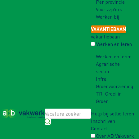
Per provincie
Voor zzp'ers
Werken bij
VAKANTIEBAAN
vakantiebaan
Werken en leren
Werken en leren
Agrarische
sector
Infra
Groenvoorziening
TRI Groei in
Groen
Hulp bij solliciteren
Inschrijven
Contact
Over AB Vakwerk