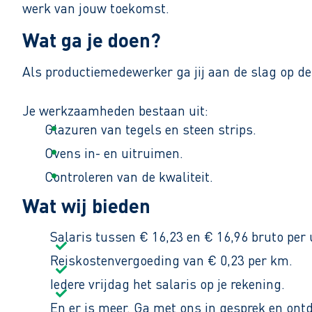
werk van jouw toekomst.
Wat ga je doen?
Als productiemedewerker ga jij aan de slag op d
Je werkzaamheden bestaan uit:
Glazuren van tegels en steen strips.
Ovens in- en uitruimen.
Controleren van de kwaliteit.
Wat wij bieden
Je werkt van maandag tot en met vrijdag van 07:1
Salaris tussen € 16,23 en € 16,96 bruto per 
Reiskostenvergoeding van € 0,23 per km.
Iedere vrijdag het salaris op je rekening.
En er is meer. Ga met ons in gesprek en ont