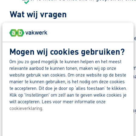
Wat wij vragen
Je bent fulltime beschikbaar in de vakantie.
Je bent fysiek in orde en draait je hand er 
Mogen wij cookies gebruiken?
Waar ga je aan het werk?
Om jou zo goed mogelijk te kunnen helpen en het meest
Je gaat aan de slag bij een familiebedrijf dat a
relevante aanbod te kunnen tonen, maken wij op onze
website gebruik van cookies. Om onze website op de beste
kunstwerken. Het bedrijf is bekend om zijn vakm
manier te kunnen gebruiken, is het nodig om deze cookies
een sterke focus op duurzaamheid en innovatie.
te accepteren. Dit doe je door op ‘alles toestaan’ te klikken.
Klik op 'Instellingen' om zelf aan te geven welke cookies je
Zo maak je werk van jouw toekomst
wilt accepteren. Lees voor meer informatie onze
cookieverklaring
.
Reageer nu op deze vacature. Al binnen 1 werkdag 
Deel deze vacature:
Waarom solliciteren via AB Vakwerk?
Snel naar een vast contract.