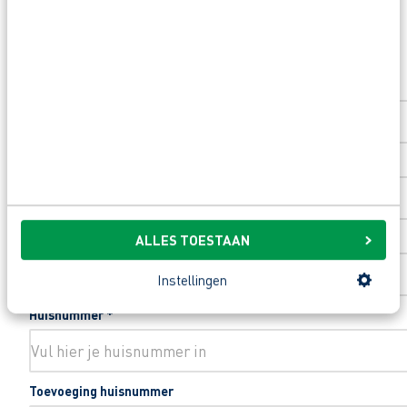
Beoordeeld door flexkrachten met een 9+.
Solliciteer direct
Opleidingsvoucher van €1.000,00 voor een op
Voornaam
*
Heb je eerst nog vragen? App, bel of mail dan 
Achternaam
*
Postcode
*
ALLES TOESTAAN
Instellingen
Huisnummer
*
Toevoeging huisnummer