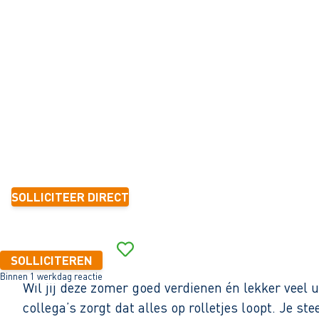
R KERAMIEK
Makkum
32 - 40+ uur
Vakantiewerk
< 6 maanden
16,23 - 16,96 per uur
SOLLICITEER DIRECT
Binnen 1 werkdag reactie
SOLLICITEREN
Binnen 1 werkdag reactie
Wil jij deze zomer goed verdienen én lekker ve
collega’s zorgt dat alles op rolletjes loopt. Je 