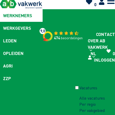
0
WERKNEMERS
WERKGEVERS
9,0
CONTACT
474
beoordelingen
OVER AB
LEDEN
VAKWERK
OPLEIDEN
NL
0
INLOGGEN
AGRI
ZZP
Vacatures
Alle vacatures
Per regio
Per vakgebied