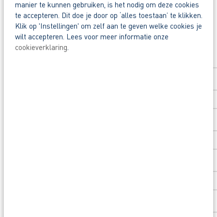
manier te kunnen gebruiken, is het nodig om deze cookies
Why apply through AB Vakwerk?
te accepteren. Dit doe je door op ‘alles toestaan’ te klikken.
Fast track to a permanent contract
Klik op 'Instellingen' om zelf aan te geven welke cookies je
wilt accepteren. Lees voor meer informatie onze
Solliciteer direct
Rated 9+ by our flex workers
cookieverklaring
.
A €1,000 training voucher for a course of you
Voornaam
*
Do you have questions first? Send a message to
Achternaam
*
Postcode
*
Huisnummer
*