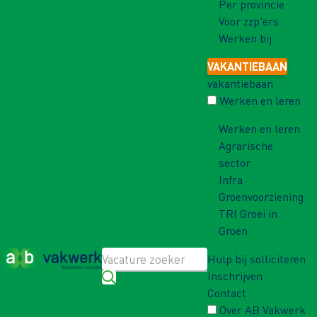
Per provincie
Voor zzp'ers
Werken bij
VAKANTIEBAAN
vakantiebaan
Werken en leren
Werken en leren
Agrarische
sector
Infra
Groenvoorziening
TRI Groei in
Groen
Hulp bij solliciteren
Inschrijven
Contact
Over AB Vakwerk