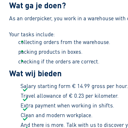
Wat ga je doen?
As an orderpicker, you work in a warehouse with 
Your tasks include:
collecting orders from the warehouse.
packing products in boxes.
checking if the orders are correct.
processing returned items.
Wat wij bieden
working together with your team to finish or
Salary starting form € 14.99 gross per hour.
You work from Monday to Friday. Normal working h
Travel allowance of € 0.23 per kilometer.
14.30 - 23.00).
Extra payment when working in shifts.
Clean and modern workplace.
And there is more. Talk with us to discover y