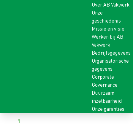
Over AB Vakwerk
Onze
geschiedenis
Missie en visie
Werken bij AB
Vakwerk
Bedrijfsgegevens
Organisatorische
gegevens
Corporate
Governance
Duurzaam
inzetbaarheid
Onze garanties
Terug naar vacatures
Al
1
kandidaat heeft gereageerd op deze vacature
ORDERPICKER CLOTHING