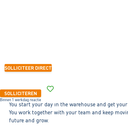
Middenmeer
32 - 40+ uur
Tijdelijk met zicht op vast
< 6 maanden
14,99 per uur
SOLLICITEER DIRECT
Binnen 1 werkdag reactie
SOLLICITEREN
Binnen 1 werkdag reactie
You start your day in the warehouse and get your
You work together with your team and keep moving 
future and grow.