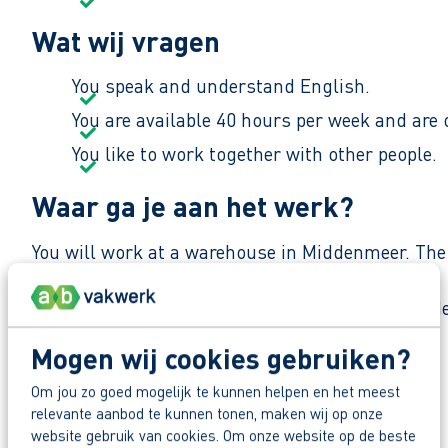
Wat wij vragen
You speak and understand English.
You are available 40 hours per week and are 
You like to work together with other people.
Waar ga je aan het werk?
You will work at a warehouse in Middenmeer. The
The team works together to make sure every order
job done,” that is how they work.
Mogen wij cookies gebruiken?
Make your future work for you
Om jou zo goed mogelijk te kunnen helpen en het meest
relevante aanbod te kunnen tonen, maken wij op onze
Apply now for this job. You will receive our reply
Deel deze vacature:
website gebruik van cookies. Om onze website op de beste