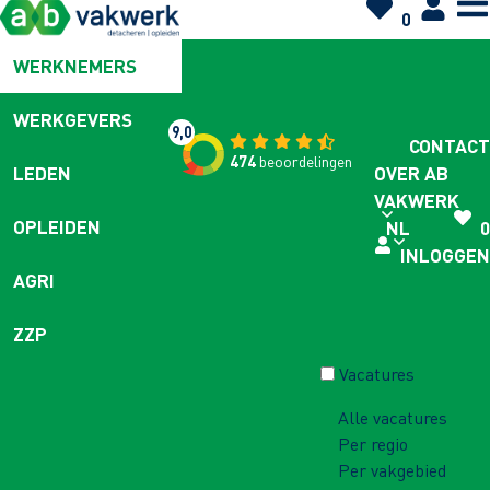
0
WERKNEMERS
WERKGEVERS
9,0
CONTACT
474
beoordelingen
OVER AB
LEDEN
VAKWERK
OPLEIDEN
NL
0
INLOGGEN
AGRI
ZZP
Vacatures
Alle vacatures
Per regio
Per vakgebied