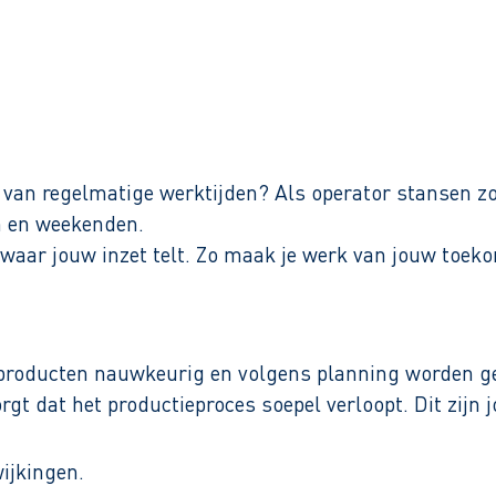
Binnen 1 werkdag reactie
an regelmatige werktijden? Als operator stansen zorg 
en en weekenden.
 waar jouw inzet telt. Zo maak je werk van jouw toek
en producten nauwkeurig en volgens planning worden
orgt dat het productieproces soepel verloopt. Dit zij
ijkingen.