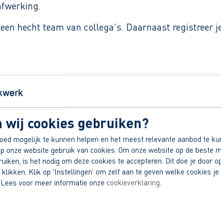
afwerking.
n hecht team van collega's. Daarnaast registreer je 
o per maand (fulltime).
er.
 wij cookies gebruiken?
ntract.
oed mogelijk te kunnen helpen en het meest relevante aanbod te ku
.
p onze website gebruik van cookies. Om onze website op de beste m
dek jouw voordelen!
iken, is het nodig om deze cookies te accepteren. Dit doe je door op
 klikken. Klik op 'Instellingen' om zelf aan te geven welke cookies je 
 Lees voor meer informatie onze
cookieverklaring
.
erkinstructies en tekeningen.