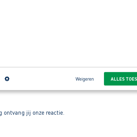
n en controleren op kwaliteit.
et bedienen van machines.
 75 jaar wereldwijd oplossingen levert voor het behee
oepassingen voor onder andere de energiemarkt en op
werkt aan hoogwaardige producten zoals transformat
 vernieuwing, topkwaliteit en duurzaamheid. Zo creër
n
Weigeren
ALLES TOE
ontvang jij onze reactie.