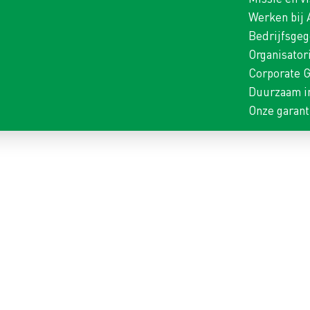
Werken bij
Bedrijfsge
Organisator
Corporate 
Duurzaam i
Onze garant