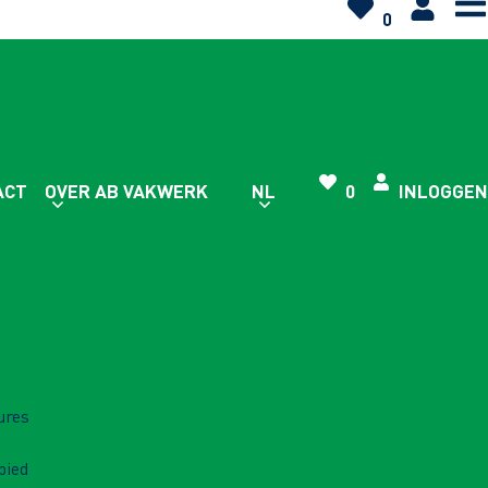
0
ACT
OVER AB VAKWERK
NL
0
INLOGGEN
ures
bied