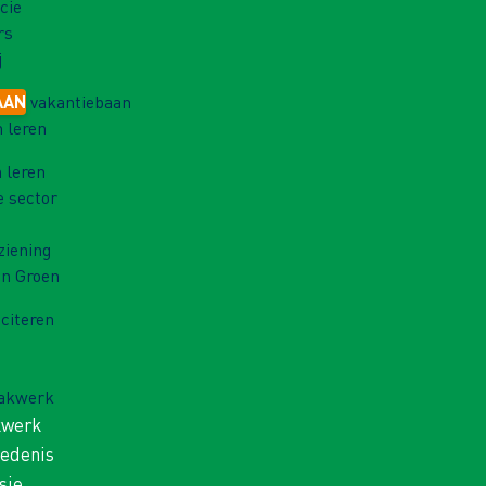
cie
rs
j
AAN
vakantiebaan
 leren
 leren
e sector
ziening
in Groen
iciteren
Vakwerk
kwerk
iedenis
sie