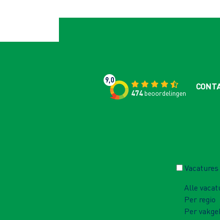
9,0
CONT
474
beoordelingen
Vacatures
Alle vacat
Per regio
Per vakge