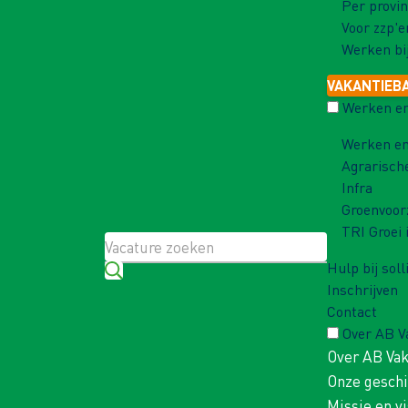
Per provin
Voor zzp'e
Werken bi
VAKANTIEB
Werken en
Werken en
Agrarisch
Infra
Groenvoor
TRI Groei 
Hulp bij soll
Inschrijven
Contact
Over AB 
Over AB Va
Onze gesch
Missie en vi