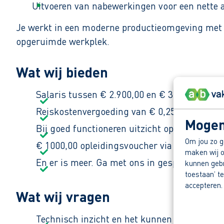
Uitvoeren van nabewerkingen voor een nette 
Je werkt in een moderne productieomgeving met ee
opgeruimde werkplek.
Wat wij bieden
Salaris tussen € 2.900,00 en € 3.600,00 brut
Reiskostenvergoeding van € 0,25 per kilomet
Mogen
Bij goed functioneren uitzicht op een vast co
Om jou zo g
€ 1000,00 opleidingsvoucher via AB Vakwerk
maken wij o
En er is meer. Ga met ons in gesprek en ont
kunnen gebru
toestaan’ te
accepteren.
Wat wij vragen
Technisch inzicht en het kunnen lezen van w