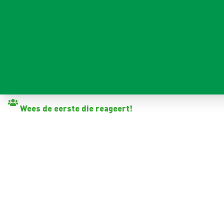
Terug naar vacatures
Wees de eerste die reageert!
OPERATOR STANSEN
Steenwijk
32 - 40+ uur
Tijdelijk met zicht op vast
1-2 jaar
2.900 - 3.600 per maand (o.b.v. fulltime dienstverband)