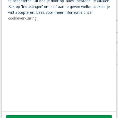
te accepteren. Dit doe je door op ‘alles toestaan’ te klikken.
Solliciteer direct
Beoordeeld door flexkrachten met een 9+.
Klik op 'Instellingen' om zelf aan te geven welke cookies je
wilt accepteren. Lees voor meer informatie onze
Opleidingsvoucher van €1.000,00 voor een op
Voornaam
*
cookieverklaring
.
Heb je eerst nog vragen? App, bel of mail dan
Achternaam
*
Postcode
*
Huisnummer
*
Toevoeging huisnummer