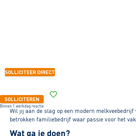
Sondel
0 - 16 uur
Tijdelijk met zicht op vast
< 6 maanden
14,99 - 16,00 per uur
SOLLICITEER DIRECT
Binnen 1 werkdag reactie
SOLLICITEREN
Binnen 1 werkdag reactie
Wil jij aan de slag op een modern melkveebedrij
betrokken familiebedrijf waar passie voor het va
Wat ga je doen?