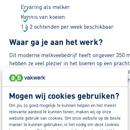
Ervaring als melker.
Kennis van koeien.
1 à 2 ochtenden per week beschikbaar.
Waar ga je aan het werk?
Dit moderne melkveebedrijf heeft ongeveer 350 me
hebben ze veel plezier in het boeren op een pracht
bezoeker/consument openheid geven over de mod
staan, om zo ideeën, denkwijze en manier van w
Mogen wij cookies gebruiken?
Zo maak je werk van jouw toekomst
Reageer nu op deze vacature. Al binnen 1 werkdag 
Deel deze vacature:
Om jou zo goed mogelijk te kunnen helpen en het meest
relevante aanbod te kunnen tonen, maken wij op onze
website gebruik van cookies. Om onze website op de beste
Waarom solliciteren via AB Vakwerk?
manier te kunnen gebruiken, is het nodig om deze cookies
Snel naar een vast contract.