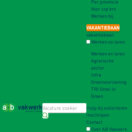
Per provincie
Voor zzp'ers
Werken bij
VAKANTIEBAAN
vakantiebaan
Werken en leren
Werken en leren
Agrarische
sector
Infra
Groenvoorziening
TRI Groei in
Groen
Hulp bij solliciteren
Inschrijven
Contact
Over AB Vakwerk