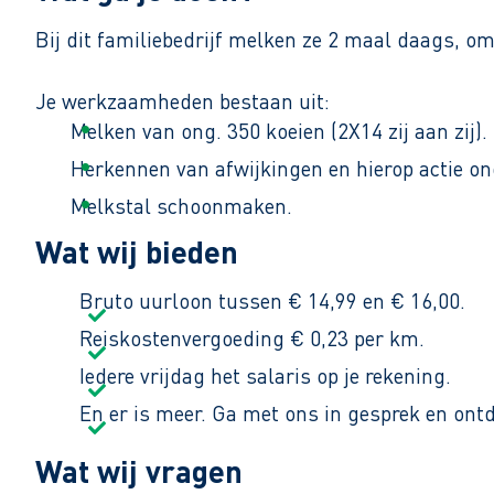
Bij dit familiebedrijf melken ze 2 maal daags, om
Je werkzaamheden bestaan uit:
Melken van ong. 350 koeien (2X14 zij aan zij).
Herkennen van afwijkingen en hierop actie o
Melkstal schoonmaken.
Wat wij bieden
De werktijden zijn van 03:30 tot 08:00 uur en je 
Bruto uurloon tussen € 14,99 en € 16,00.
Reiskostenvergoeding € 0,23 per km.
Iedere vrijdag het salaris op je rekening.
En er is meer. Ga met ons in gesprek en ont
Wat wij vragen