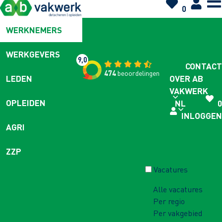
0
WERKNEMERS
WERKGEVERS
9,0
CONTACT
474
beoordelingen
OVER AB
LEDEN
VAKWERK
OPLEIDEN
NL
0
INLOGGEN
AGRI
ZZP
Vacatures
Alle vacatures
Per regio
Per vakgebied