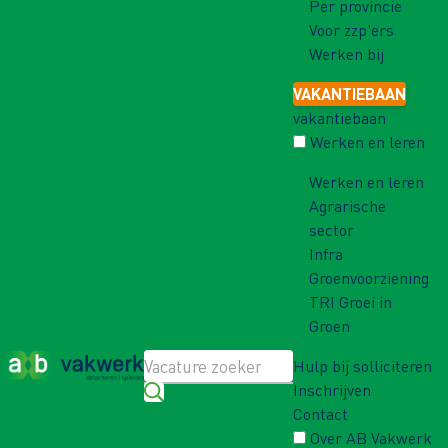
Per provincie
Voor zzp'ers
Werken bij
VAKANTIEBAAN
vakantiebaan
Werken en leren
Werken en leren
Agrarische
sector
Infra
Groenvoorziening
TRI Groei in
Groen
Hulp bij solliciteren
Inschrijven
Contact
Over AB Vakwerk