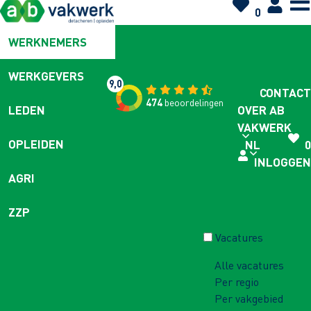
0
WERKNEMERS
WERKGEVERS
9,0
CONTACT
474
beoordelingen
OVER AB
LEDEN
VAKWERK
OPLEIDEN
NL
0
INLOGGEN
AGRI
ZZP
Vacatures
Alle vacatures
Per regio
Per vakgebied