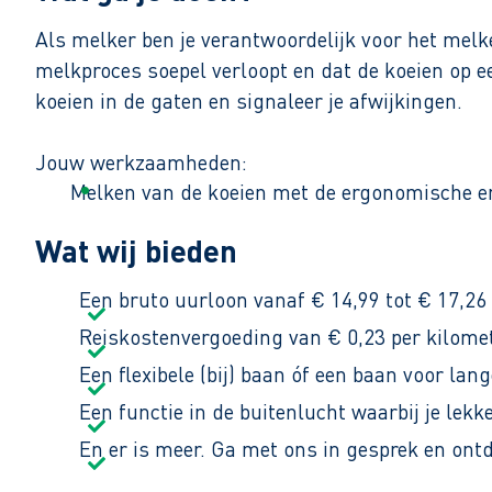
Als melker ben je verantwoordelijk voor het melk
melkproces soepel verloopt en dat de koeien op 
koeien in de gaten en signaleer je afwijkingen.
Jouw werkzaamheden:
Melken van de koeien met de ergonomische en
Signaleren en oplossen of doorgeven van afwij
Wat wij bieden
Schoonmaken van de stal na het melken, zodat
Een bruto uurloon vanaf € 14,99 tot € 17,26
Het gaat om vier middag melkbeurten per week, v
Reiskostenvergoeding van € 0,23 per kilomet
zelfstandig, maar er is altijd iemand in de buurt
Een flexibele (bij) baan óf een baan voor lang
Een functie in de buitenlucht waarbij je lek
En er is meer. Ga met ons in gesprek en ont