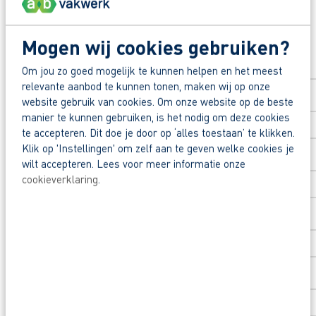
Beoordeeld door flexkrachten met een 9+.
Solliciteer direct
Mogen wij cookies gebruiken?
Opleidingsvoucher van €1.000,00 voor een op
Voornaam
*
Om jou zo goed mogelijk te kunnen helpen en het meest
Heb je eerst nog vragen? App, bel of mail dan m
relevante aanbod te kunnen tonen, maken wij op onze
website gebruik van cookies. Om onze website op de beste
manier te kunnen gebruiken, is het nodig om deze cookies
Achternaam
*
te accepteren. Dit doe je door op ‘alles toestaan’ te klikken.
Klik op 'Instellingen' om zelf aan te geven welke cookies je
wilt accepteren. Lees voor meer informatie onze
cookieverklaring
.
Postcode
*
Huisnummer
*
Toevoeging huisnummer