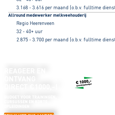
3.168 - 3.616 per maand (o.b.v. fulltime dien
Allround medewerker melkveehouderij
Regio Heerenveen
32 - 40+ uur
2.875 - 3.700 per maand (o.b.v. fulltime dien
REAGEER EN
ONTVANG
DIRECT €1000,-!
BUDGET VOOR TRAININGEN,
CURSUSSEN EN KORTE
OPLEIDINGEN