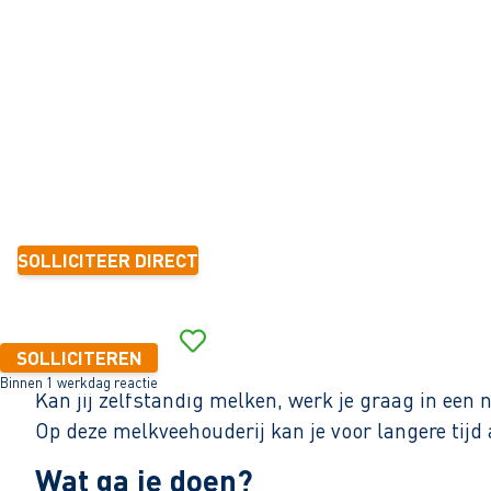
Lippenhuizen
16 - 24 uur
Tijdelijk met zicht op vast
1-2 jaar
14,99 - 17,26 per uur
SOLLICITEER DIRECT
Binnen 1 werkdag reactie
SOLLICITEREN
Binnen 1 werkdag reactie
Kan jij zelfstandig melken, werk je graag in een n
Op deze melkveehouderij kan je voor langere tij
Wat ga je doen?