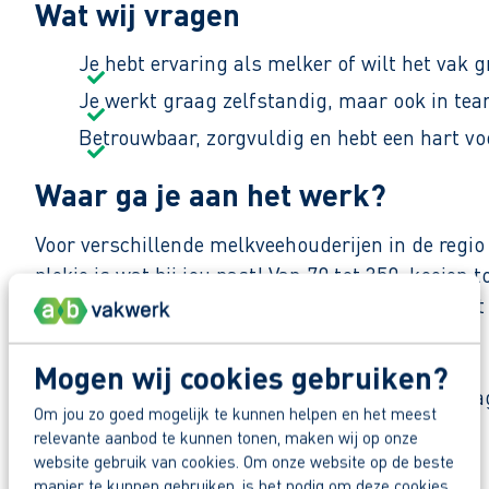
Wat wij vragen
Je hebt ervaring als melker of wilt het vak g
Je werkt graag zelfstandig, maar ook in te
Betrouwbaar, zorgvuldig en hebt een hart vo
Waar ga je aan het werk?
Voor verschillende melkveehouderijen in de regio
plekje is wat bij jou past! Van 70 tot 350, koeie
jou bespreken we graag jouw wensen. Daarnaast k
Zo maak je werk van jouw toekomst
Mogen wij cookies gebruiken?
Reageer nu op deze vacature. Al binnen 1 werkdag 
Om jou zo goed mogelijk te kunnen helpen en het meest
Deel deze vacature:
relevante aanbod te kunnen tonen, maken wij op onze
Waarom solliciteren via AB Vakwerk?
website gebruik van cookies. Om onze website op de beste
Snel naar een vast contract.
manier te kunnen gebruiken, is het nodig om deze cookies