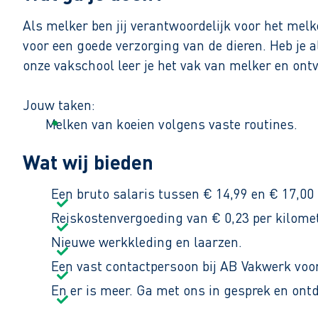
Als melker ben jij verantwoordelijk voor het mel
voor een goede verzorging van de dieren. Heb je a
onze vakschool leer je het vak van melker en ontva
Jouw taken:
Melken van koeien volgens vaste routines.
Controleren van de gezondheid van de dieren.
Wat wij bieden
Zorgen voor hygiëne en een nette melkstal
Een bruto salaris tussen € 14,99 en € 17,00 p
Je kunt tussen 1 en 10 keer per week werken, afha
Reiskostenvergoeding van € 0,23 per kilomet
het van beide kanten? Dan is een vast contract z
Nieuwe werkkleding en laarzen.
Een vast contactpersoon bij AB Vakwerk voor
En er is meer. Ga met ons in gesprek en ont