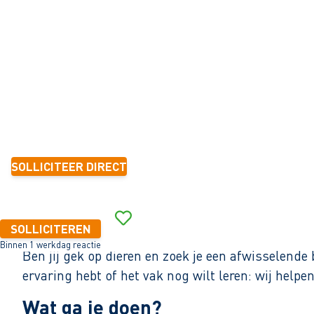
Woudsend
0 - 16 uur
Tijdelijk met zicht op vast
6 mnd.-1 jaar
14,99 - 17,00 per uur
SOLLICITEER DIRECT
Binnen 1 werkdag reactie
SOLLICITEREN
Binnen 1 werkdag reactie
Ben jij gek op dieren en zoek je een afwisselende
ervaring hebt of het vak nog wilt leren: wij help
Wat ga je doen?