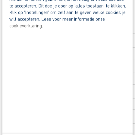
te accepteren. Dit doe je door op ‘alles toestaan’ te klikken.
Beoordeeld door flexkrachten met een 9+.
Klik op 'Instellingen' om zelf aan te geven welke cookies je
Solliciteer direct
wilt accepteren. Lees voor meer informatie onze
Opleidingsvoucher van €1.000,00 voor een op
cookieverklaring
.
Voornaam
*
Heb je eerst nog vragen? App, bel of mail dan 
Achternaam
*
Postcode
*
Huisnummer
*
Toevoeging huisnummer