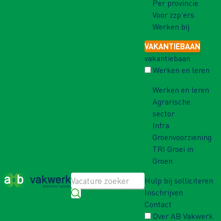
Per provincie
Voor zzp'ers
Werken bij
VAKANTIEBAAN
vakantiebaan
Werken en leren
Werken en leren
Agrarische
sector
Infra
Groenvoorziening
TRI Groei in
Groen
Hulp bij solliciteren
Inschrijven
Contact
Over AB Vakwerk