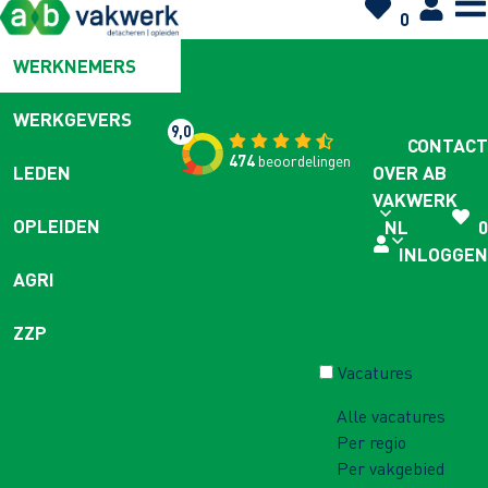
0
WERKNEMERS
WERKGEVERS
9,0
CONTACT
474
beoordelingen
OVER AB
LEDEN
VAKWERK
OPLEIDEN
NL
0
INLOGGEN
AGRI
ZZP
Vacatures
Alle vacatures
Per regio
Per vakgebied