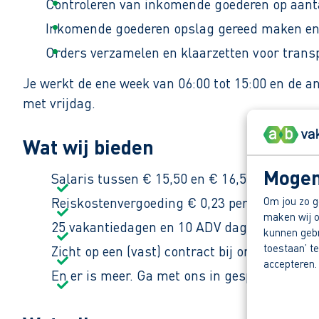
Controleren van inkomende goederen op aantal
Inkomende goederen opslag gereed maken en 
Orders verzamelen en klaarzetten voor trans
Je werkt de ene week van 06:00 tot 15:00 en de a
met vrijdag.
Wat wij bieden
Mogen
Salaris tussen € 15,50 en € 16,50 bruto per 
Om jou zo g
Reiskostenvergoeding € 0,23 per kilometer.
maken wij o
25 vakantiedagen en 10 ADV dagen.
kunnen gebru
toestaan’ te
Zicht op een (vast) contract bij onze opdrach
accepteren.
En er is meer. Ga met ons in gesprek en ont