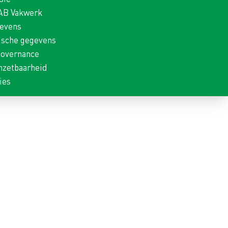
 AB Vakwerk
gevens
ische gegevens
Governance
nzetbaarheid
ies