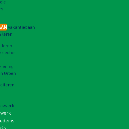
cie
rs
j
AAN
vakantiebaan
 leren
 leren
e sector
ziening
in Groen
iciteren
Vakwerk
kwerk
iedenis
sie