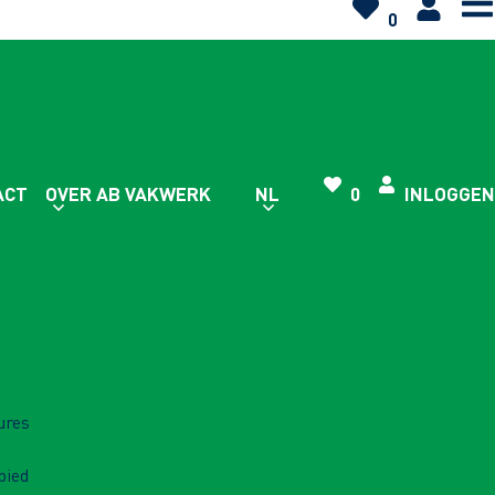
0
ACT
OVER AB VAKWERK
NL
0
INLOGGEN
ures
bied