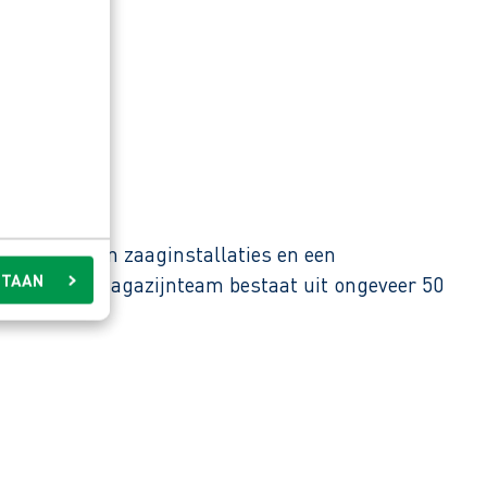
erne boor- en zaaginstallaties en een
STAAN
 land. Het magazijnteam bestaat uit ongeveer 50