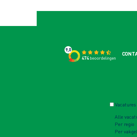
9,0
CONT
474
beoordelingen
Vacatures
Alle vacat
Per regio
Per vakge