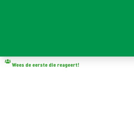
Terug naar vacatures
Wees de eerste die reageert!
MAGAZIJNMEDEWERKER S
Sneek
32 - 40+ uur
Tijdelijk met zicht op vast
< 6 maanden
15,50 - 16,50 per uur