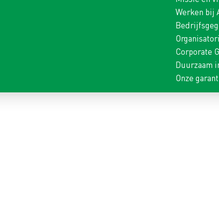
Werken bij
Bedrijfsge
Organisator
Corporate 
Duurzaam i
Onze garant
TAAL