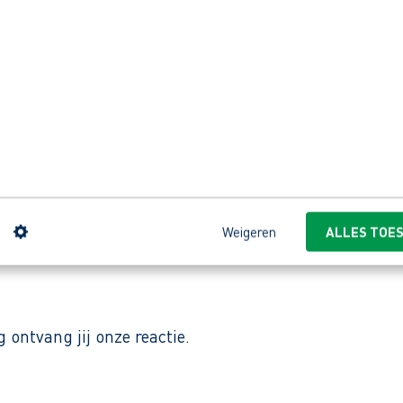
n.
in staal, gevestigd in Sneek. Ze beschikken over mod
n
Weigeren
ALLES TOE
 leveren ze hun klanten binnen 24 uur door het hele
ontvang jij onze reactie.