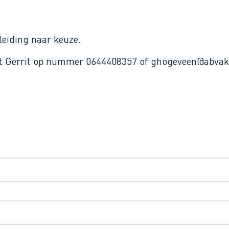
leiding naar keuze.
met Gerrit op nummer 0644408357 of ghogeveen@abvak