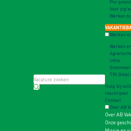
Per provin
Voor zzp'e
Werken bi
VAKANTIEB
Werken en
Werken en
Agrarisch
Infra
Groenvoor
TRI Groei 
Hulp bij soll
Inschrijven
Contact
Over AB 
Over AB Va
Onze gesch
Missie en vi