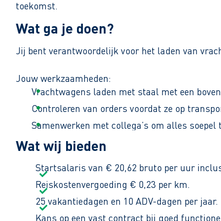
toekomst.
Wat ga je doen?
Jij bent verantwoordelijk voor het laden van vr
Jouw werkzaamheden:
Vrachtwagens laden met staal met een bove
Controleren van orders voordat ze op transpo
Samenwerken met collega’s om alles soepel t
Wat wij bieden
Je werkt van 17:00 tot ongeveer 02:00 uur. Het i
Startsalaris van € 20,62 bruto per uur incl
Reiskostenvergoeding € 0,23 per km.
25 vakantiedagen en 10 ADV-dagen per jaar.
Kans op een vast contract bij goed functione