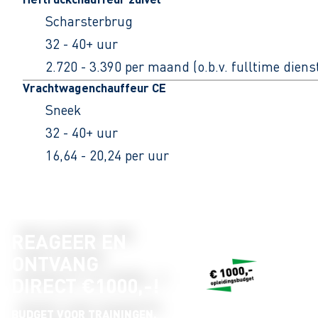
Scharsterbrug
32 - 40+ uur
2.720 - 3.390 per maand (o.b.v. fulltime dien
Vrachtwagenchauffeur CE
Sneek
32 - 40+ uur
16,64 - 20,24 per uur
REAGEER EN
ONTVANG
DIRECT €1000,-!
BUDGET VOOR TRAININGEN,