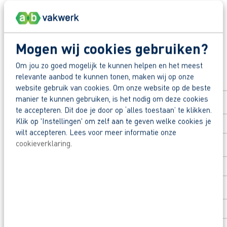
Deel deze vacature:
Waarom solliciteren via AB Vakwerk?
Snel naar een vast contract.
Mogen wij cookies gebruiken?
Beoordeeld door flexkrachten met een 9+.
Solliciteer direct
Om jou zo goed mogelijk te kunnen helpen en het meest
Opleidingsvoucher van €1.000,00 voor een op
relevante aanbod te kunnen tonen, maken wij op onze
Voornaam
*
website gebruik van cookies. Om onze website op de beste
manier te kunnen gebruiken, is het nodig om deze cookies
Heb je eerst nog vragen? App, bel of mail dan 
te accepteren. Dit doe je door op ‘alles toestaan’ te klikken.
Klik op 'Instellingen' om zelf aan te geven welke cookies je
Achternaam
*
wilt accepteren. Lees voor meer informatie onze
cookieverklaring
.
Postcode
*
Huisnummer
*