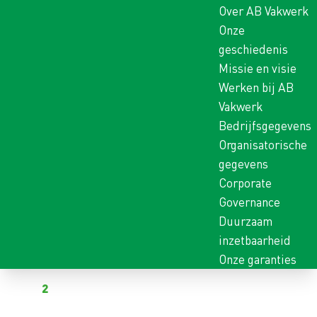
Over AB Vakwerk
Onze
geschiedenis
Missie en visie
Werken bij AB
Vakwerk
Bedrijfsgegevens
Organisatorische
gegevens
Corporate
Governance
Duurzaam
inzetbaarheid
Onze garanties
Terug naar vacatures
Al
2
kandidaten hebben gereageerd op deze vacature
MAGAZIJNMEDEWERKER