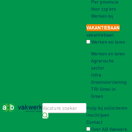
Per provincie
Voor zzp'ers
Werken bij
VAKANTIEBAAN
vakantiebaan
Werken en leren
Werken en leren
Agrarische
sector
Infra
Groenvoorziening
TRI Groei in
Groen
Hulp bij solliciteren
Inschrijven
Contact
Over AB Vakwerk