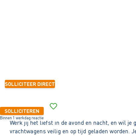
AVONDDIENST
Sneek
32 - 40+ uur
Tijdelijk met zicht op vast
6 mnd.-1 jaar
20,62 per uur
SOLLICITEER DIRECT
Binnen 1 werkdag reactie
SOLLICITEREN
Binnen 1 werkdag reactie
Werk jij het liefst in de avond en nacht, en wil 
vrachtwagens veilig en op tijd geladen worden. 