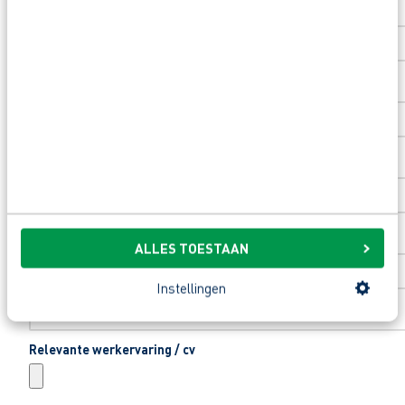
Toevoeging huisnummer
Woonplaats
*
Email
*
ALLES TOESTAAN
Telefoonnummer
*
Instellingen
Relevante werkervaring / cv