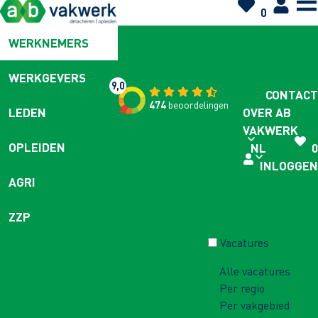
0
WERKNEMERS
WERKGEVERS
9,0
CONTACT
474
beoordelingen
OVER AB
LEDEN
VAKWERK
OPLEIDEN
NL
0
INLOGGEN
AGRI
ZZP
Vacatures
Alle vacatures
Per regio
Per vakgebied